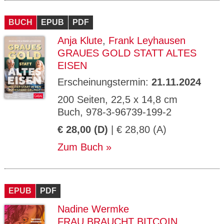
BUCH
EPUB
PDF
Anja Klute
,
Frank Leyhausen
GRAUES GOLD STATT ALTES
EISEN
Erscheinungstermin:
21.11.2024
200 Seiten, 22,5 x 14,8 cm
Buch, 978-3-96739-199-2
€ 28,00 (D)
| € 28,80 (A)
Zum Buch
EPUB
PDF
Nadine Wermke
FRAU BRAUCHT BITCOIN