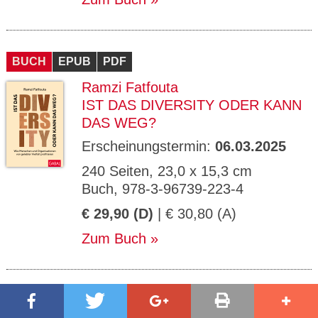
BUCH
EPUB
PDF
Ramzi Fatfouta
IST DAS DIVERSITY ODER KANN
DAS WEG?
Erscheinungstermin:
06.03.2025
240 Seiten, 23,0 x 15,3 cm
Buch, 978-3-96739-223-4
€ 29,90 (D)
| € 30,80 (A)
Zum Buch
BUCH
EPUB
PDF
MP3