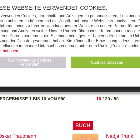
RIGHTS
PRESSE
HANDEL
FÜR UNTERNEHMEN
NEWSL
IESE WEBSEITE VERWENDET COOKIES.
 verwenden Cookies, um Inhalte und Anzeigen zu personalisieren, Funktionen 
ien anbieten zu können und die Zugriffe auf unsere Website zu analysieren
 Informationen zu Ihrer Verwendung unserer Website an unsere Partner für soz
bung und Analysen weiter. Unsere Partner führen diese Informationen möglic
THEMEN
AUTOREN
VERLAG
teren Daten zusammen, die Sie ihnen bereitgestellt haben oder die sie im Ra
zung der Dienste gesammelt haben. Sie können Ihre Einwilligung jederzeit wid
OKS
AUDIO-CDS
MP3
NON-BOOKS
stellungen in unserer Datenschutzerklärung unter dem Punkt „Cookies“ ändern
ormationen.
AUSGABEART
AUS DER REIHE
Nur notwendige Cookies
Cookies zulassen
verwenden
eller
Statistiken (4)
Marketing (4)
Anbieter
Zweck
ERGEBNISSE
1 BIS 10 VON 990
10
/
20
/
50
gabal-
N_ID
Wird für die Speicherung der Benutzer-Session verwendet
verlag.de
gabal-
Speichert den Zustimmungsstatus des Benutzers für Cookies
verlag.de
auf der aktuellen Domäne.
BUCH
Oskar Trautmann
Nadja Trunk