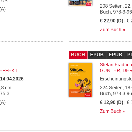
277-7
208 Seiten, 22,
(A)
Buch, 978-3-9
€ 22,90 (D)
| € 
Zum Buch
BUCH
EPUB
EPUB
P
Stefan Frädrich
EFFEKT
GÜNTER, DE
14.04.2026
Erscheinungst
4,8 cm
224 Seiten, 18,
275-3
Buch, 978-3-9
(A)
€ 12,90 (D)
| € 
Zum Buch