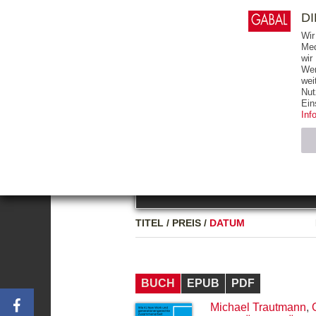
0
ARTIKEL
0.00 €
D
Wir
Med
wir
Wer
START
BÜCHER
wei
Nut
GESAMTVERZEICHNIS
BÜCHER
E-BO
Ein
Inf
FREITEXT
Neuerscheinung
Bests
Notwendig (2)
Name
TITEL
/
PREIS
/
DATUM
CMS_SESSIO
GV_COOKIES
BUCH
EPUB
PDF
Michael Trautmann
,