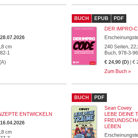
BUCH
EPUB
PDF
DER IMPRO-
28.07.2026
Erscheinungst
4,8 cm
240 Seiten, 22,
282-1
Buch, 978-3-9
(A)
€ 24,90 (D)
| € 
Zum Buch
BUCH
PDF
Sean Covey
NZEPTE ENTWICKELN
LEBE DEINE 
FREUNDSCHA
16.04.2026
LEBEN
4,8 cm
Erscheinungst