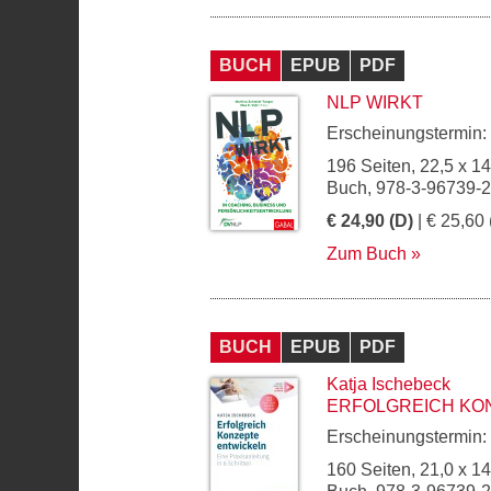
BUCH
EPUB
PDF
NLP WIRKT
Erscheinungstermin:
196 Seiten, 22,5 x 1
Buch, 978-3-96739-
€ 24,90 (D)
| € 25,60 
Zum Buch
BUCH
EPUB
PDF
Katja Ischebeck
ERFOLGREICH KO
Erscheinungstermin:
160 Seiten, 21,0 x 1