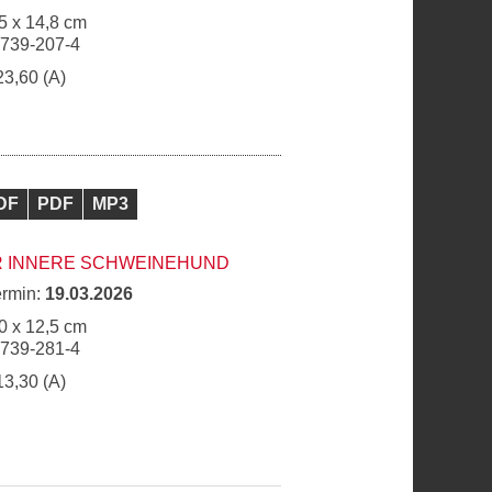
5 x 14,8 cm
6739-207-4
23,60 (A)
DF
PDF
MP3
R INNERE SCHWEINEHUND
ermin:
19.03.2026
0 x 12,5 cm
6739-281-4
13,30 (A)