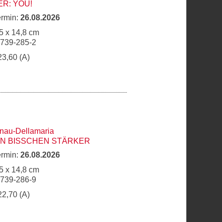
R: YOU!
ermin:
26.08.2026
5 x 14,8 cm
6739-285-2
23,60 (A)
hnau-Dellamaria
IN BISSCHEN STÄRKER
ermin:
26.08.2026
5 x 14,8 cm
6739-286-9
22,70 (A)