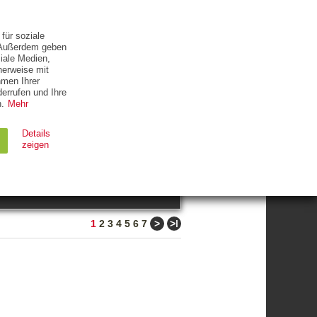
ETTER
KONTAKT
für soziale
. Außerdem geben
iale Medien,
herweise mit
hmen Ihrer
errufen und Ihre
.
Mehr
ZUM THEMA
Details
zeigen
suchen
Ablauf
Typ
>
>ǀ
1
2
3
4
5
6
7
Session
HTTP
90 Tage
HTTP