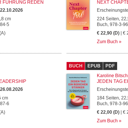
R FÜHRUNG REDEN
NEXT CHAPTE
22.10.2026
Erscheinungst
4,8 cm
224 Seiten, 22,
284-5
Buch, 978-3-9
(A)
€ 22,90 (D)
| € 
Zum Buch
BUCH
EPUB
PDF
Karoline Bitsc
LEADERSHIP
JEDEN TAG E
26.08.2026
Erscheinungst
5 cm
184 Seiten, 22,
287-6
Buch, 978-3-9
(A)
€ 22,00 (D)
| € 
Zum Buch