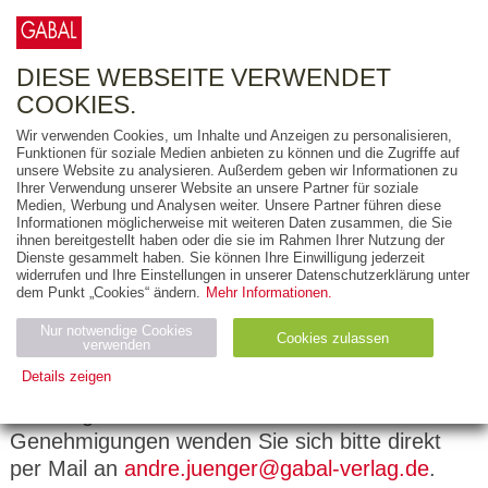
0
ARTIKEL
0.00 €
DIESE WEBSEITE VERWENDET
COOKIES.
Wir verwenden Cookies, um Inhalte und Anzeigen zu personalisieren,
Funktionen für soziale Medien anbieten zu können und die Zugriffe auf
unsere Website zu analysieren. Außerdem geben wir Informationen zu
Ihrer Verwendung unserer Website an unsere Partner für soziale
Medien, Werbung und Analysen weiter. Unsere Partner führen diese
Informationen möglicherweise mit weiteren Daten zusammen, die Sie
ihnen bereitgestellt haben oder die sie im Rahmen Ihrer Nutzung der
Kontakt
Dienste gesammelt haben. Sie können Ihre Einwilligung jederzeit
widerrufen und Ihre Einstellungen in unserer Datenschutzerklärung unter
Hier können Sie mit uns in Kontakt treten. Wir
dem Punkt „Cookies“ ändern.
Mehr Informationen.
freuen uns auf Lob und Kritik, Fragen zu
Nur notwendige Cookies
Cookies zulassen
unseren Produkten oder Workshops. Schildern
verwenden
Sie uns kurz Ihr Anliegen, und wir melden uns.
Details zeigen
Für Fragen zum Thema Abdrucke &
Notwendig (2)
Statistiken (4)
Marketing (4)
Genehmigungen wenden Sie sich bitte direkt
Anbiet
Abl
Ty
Name
Zweck
er
auf
p
per Mail an
andre.juenger@gabal-verlag.de
.
H