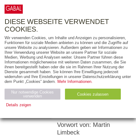
0
ARTIKEL
0.00 €
DIESE WEBSEITE VERWENDET
COOKIES.
Wir verwenden Cookies, um Inhalte und Anzeigen zu personalisieren,
Funktionen für soziale Medien anbieten zu können und die Zugriffe auf
ROLF BIELINSKI
unsere Website zu analysieren. Außerdem geben wir Informationen zu
Ihrer Verwendung unserer Website an unsere Partner für soziale
HERAUSGEGEBEN VON:
Medien, Werbung und Analysen weiter. Unsere Partner führen diese
Informationen möglicherweise mit weiteren Daten zusammen, die Sie
MARTIN LIMBECK
ihnen bereitgestellt haben oder die sie im Rahmen Ihrer Nutzung der
Dienste gesammelt haben. Sie können Ihre Einwilligung jederzeit
30 Minuten
widerrufen und Ihre Einstellungen in unserer Datenschutzerklärung unter
Blended Learning
dem Punkt „Cookies“ ändern.
Mehr Informationen.
Nur notwendige Cookies
Cookies zulassen
verwenden
96 Seiten
Details zeigen
E-Book (EPUB)
Notwendig (2)
Statistiken (4)
Marketing (4)
Vorwort von: Martin
Anbiet
Abl
Ty
Name
Zweck
er
auf
p
Limbeck
H