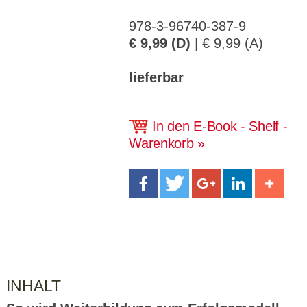
CMS_S
gabal-
Se
Wird für die Speicherung der Benutzer-
T
ESSION
verlag.
ssi
Session verwendet
T
_ID
de
on
978-3-96740-387-9
P
€ 9,99 (D)
| € 9,99 (A)
H
gabal-
Speichert den Zustimmungsstatus des
90
GV_CO
T
verlag.
Benutzers für Cookies auf der aktuellen
Ta
OKIES
T
de
Domäne.
ge
P
lieferbar
In den E-Book - Shelf -
Warenkorb
INHALT