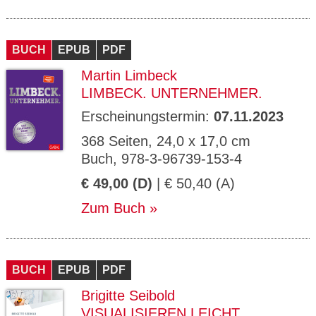
BUCH
EPUB
PDF
Martin Limbeck
LIMBECK. UNTERNEHMER.
Erscheinungstermin:
07.11.2023
368 Seiten, 24,0 x 17,0 cm
Buch, 978-3-96739-153-4
€ 49,00 (D)
| € 50,40 (A)
Zum Buch
BUCH
EPUB
PDF
Brigitte Seibold
VISUALISIEREN LEICHT