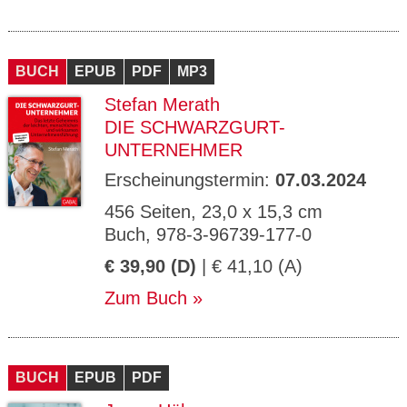
BUCH
EPUB
PDF
MP3
Stefan Merath
DIE SCHWARZGURT-
UNTERNEHMER
Erscheinungstermin:
07.03.2024
456 Seiten, 23,0 x 15,3 cm
Buch, 978-3-96739-177-0
€ 39,90 (D)
| € 41,10 (A)
Zum Buch
BUCH
EPUB
PDF