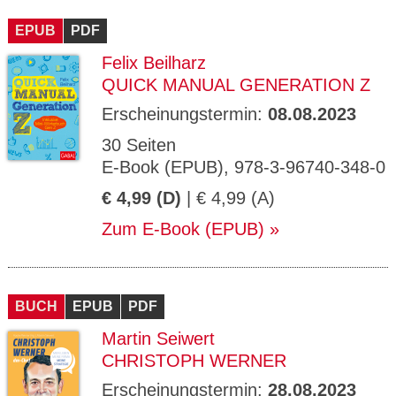
CMS_S
gabal-
Se
Wird für die Speicherung der Benutzer-
T
ESSION
verlag.
ssi
Session verwendet
T
EPUB
_ID
PDF
de
on
P
H
Felix Beilharz
gabal-
Speichert den Zustimmungsstatus des
90
GV_CO
T
verlag.
Benutzers für Cookies auf der aktuellen
Ta
OKIES
T
QUICK MANUAL GENERATION Z
de
Domäne.
ge
P
Erscheinungstermin:
08.08.2023
30 Seiten
E-Book (EPUB), 978-3-96740-348-0
€ 4,99 (D)
| € 4,99 (A)
Zum E-Book (EPUB)
BUCH
EPUB
PDF
Martin Seiwert
CHRISTOPH WERNER
Erscheinungstermin:
28.08.2023