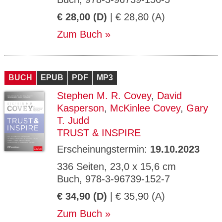
€ 28,00 (D)
| € 28,80 (A)
Zum Buch
BUCH
EPUB
PDF
MP3
Stephen M. R. Covey
,
David
Kasperson
,
McKinlee Covey
,
Gary
T. Judd
TRUST & INSPIRE
Erscheinungstermin:
19.10.2023
336 Seiten, 23,0 x 15,6 cm
Buch, 978-3-96739-152-7
€ 34,90 (D)
| € 35,90 (A)
Zum Buch