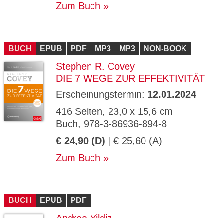
Zum Buch
BUCH
EPUB
PDF
MP3
MP3
NON-BOOK
Stephen R. Covey
DIE 7 WEGE ZUR EFFEKTIVITÄT
Erscheinungstermin:
12.01.2024
416 Seiten, 23,0 x 15,6 cm
Buch, 978-3-86936-894-8
€ 24,90 (D)
| € 25,60 (A)
Zum Buch
BUCH
EPUB
PDF