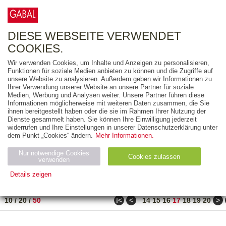
0
ARTIKEL
0.00 €
DIESE WEBSEITE VERWENDET
COOKIES.
Wir verwenden Cookies, um Inhalte und Anzeigen zu personalisieren,
FREITEXT
Funktionen für soziale Medien anbieten zu können und die Zugriffe auf
unsere Website zu analysieren. Außerdem geben wir Informationen zu
Ihrer Verwendung unserer Website an unsere Partner für soziale
AUSGABEART
Medien, Werbung und Analysen weiter. Unsere Partner führen diese
Informationen möglicherweise mit weiteren Daten zusammen, die Sie
AUS DER REIHE
ihnen bereitgestellt haben oder die sie im Rahmen Ihrer Nutzung der
Dienste gesammelt haben. Sie können Ihre Einwilligung jederzeit
widerrufen und Ihre Einstellungen in unserer Datenschutzerklärung unter
ZUM THEMA
dem Punkt „Cookies“ ändern.
Mehr Informationen.
Nur notwendige Cookies
Neuerscheinung
Bestseller
Cookies zulassen
suchen
verwenden
Details zeigen
TITEL
/
PREIS
/
DATUM
841 BIS 890 VON 990
Notwendig (2)
Statistiken (4)
Marketing (4)
ǀ<
<
>
10
/
20
/
50
14
15
16
17
18
19
20
Anbiet
Abl
Ty
Name
Zweck
er
auf
p
H