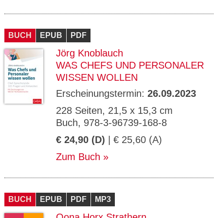
BUCH
EPUB
PDF
Jörg Knoblauch
WAS CHEFS UND PERSONALER
WISSEN WOLLEN
Erscheinungstermin:
26.09.2023
228 Seiten, 21,5 x 15,3 cm
Buch, 978-3-96739-168-8
€ 24,90 (D)
| € 25,60 (A)
Zum Buch
BUCH
EPUB
PDF
MP3
Oona Horx Strathern