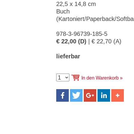
CMS_S
gabal-
Se
22,5 x 14,8 cm
Wird für die Speicherung der Benutzer-
T
ESSION
verlag.
ssi
Session verwendet
T
_ID
de
on
Buch
P
(Kartoniert/Paperback/Softba
H
gabal-
Speichert den Zustimmungsstatus des
90
GV_CO
T
verlag.
Benutzers für Cookies auf der aktuellen
Ta
OKIES
T
de
Domäne.
ge
P
978-3-96739-185-5
€ 22,00 (D)
| € 22,70 (A)
lieferbar
In den Warenkorb