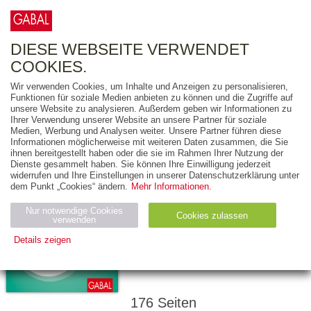
0
ARTIKEL
0.00 €
DIESE WEBSEITE VERWENDET
COOKIES.
Wir verwenden Cookies, um Inhalte und Anzeigen zu personalisieren,
Funktionen für soziale Medien anbieten zu können und die Zugriffe auf
FLORIAN PRESSLER
unsere Website zu analysieren. Außerdem geben wir Informationen zu
Ihrer Verwendung unserer Website an unsere Partner für soziale
Sich durchsetzen
Medien, Werbung und Analysen weiter. Unsere Partner führen diese
Informationen möglicherweise mit weiteren Daten zusammen, die Sie
ohne Ellenbogen
ihnen bereitgestellt haben oder die sie im Rahmen Ihrer Nutzung der
Dienste gesammelt haben. Sie können Ihre Einwilligung jederzeit
WIE SIE VON
widerrufen und Ihre Einstellungen in unserer Datenschutzerklärung unter
dem Punkt „Cookies“ ändern.
Mehr Informationen.
ANDEREN
BEKOMMEN, WAS SIE
Nur notwendige Cookies
Cookies zulassen
verwenden
WOLLEN, OHNE
Details zeigen
PORZELLAN ZU
ZERSCHLAGEN
Notwendig (2)
Statistiken (4)
Marketing (4)
Anbiet
Abl
Ty
Name
Zweck
er
auf
p
176 Seiten
H