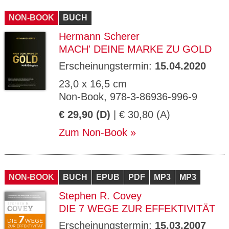
CMS_S
gabal-
Se
Wird für die Speicherung der Benutzer-
T
ESSION
verlag.
ssi
Session verwendet
T
NON-BOOK
_ID
de
BUCH
on
P
H
Hermann Scherer
gabal-
Speichert den Zustimmungsstatus des
90
GV_CO
T
verlag.
Benutzers für Cookies auf der aktuellen
Ta
OKIES
T
MACH' DEINE MARKE ZU GOLD
de
Domäne.
ge
P
Erscheinungstermin:
15.04.2020
23,0 x 16,5 cm
Non-Book, 978-3-86936-996-9
€ 29,90 (D)
| € 30,80 (A)
Zum Non-Book
NON-BOOK
BUCH
EPUB
PDF
MP3
MP3
Stephen R. Covey
DIE 7 WEGE ZUR EFFEKTIVITÄT
Erscheinungstermin:
15.03.2007