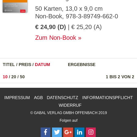
50 Karten, 13,0 x 9,0 cm
Non-Book, 978-3-89749-662-0
€ 24,90 (D)
| € 25,20 (A)
Zum Non-Book
TITEL
/
PREIS
/
DATUM
ERGEBNISSE
10
/
20
/
50
1 BIS 2 VON 2
IMPRESSUM
AGB
DATENSCHUTZ
INFORMATIONSPFLICHT
WIDERRUF
© GABAL VERLAG GMBH OFFENBACH 2019
Folgen auf