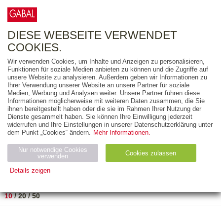
0
ARTIKEL
0.00 €
DIESE WEBSEITE VERWENDET
COOKIES.
Wir verwenden Cookies, um Inhalte und Anzeigen zu personalisieren,
FREITEXT
Funktionen für soziale Medien anbieten zu können und die Zugriffe auf
unsere Website zu analysieren. Außerdem geben wir Informationen zu
Ihrer Verwendung unserer Website an unsere Partner für soziale
AUSGABEART
Medien, Werbung und Analysen weiter. Unsere Partner führen diese
Informationen möglicherweise mit weiteren Daten zusammen, die Sie
AUS DER REIHE
ihnen bereitgestellt haben oder die sie im Rahmen Ihrer Nutzung der
Dienste gesammelt haben. Sie können Ihre Einwilligung jederzeit
widerrufen und Ihre Einstellungen in unserer Datenschutzerklärung unter
ZUM THEMA
dem Punkt „Cookies“ ändern.
Mehr Informationen.
Nur notwendige Cookies
Neuerscheinung
Bestseller
Cookies zulassen
suchen
verwenden
Details zeigen
TITEL
/
PREIS
/
DATUM
1 BIS 2 VON 2
Notwendig (2)
Statistiken (4)
Marketing (4)
10
/
20
/
50
Anbiet
Abl
Ty
Name
Zweck
er
auf
p
H