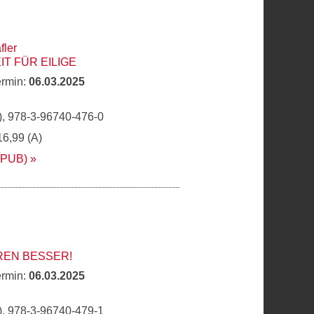
fler
T FÜR EILIGE
ermin:
06.03.2025
, 978-3-96740-476-0
16,99 (A)
EPUB)
REN BESSER!
ermin:
06.03.2025
, 978-3-96740-479-1