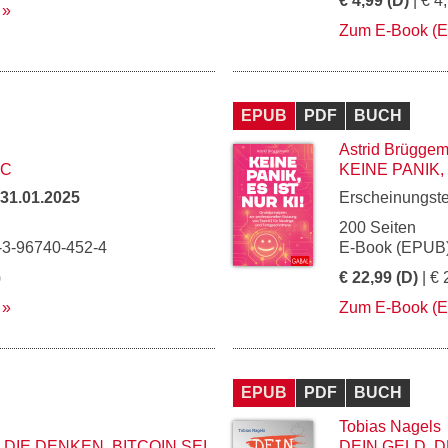
€ 4,99 (D)
| € 4
Zum E-Book (
EPUB
PDF
BUCH
Astrid Brügge
BC
KEINE PANIK, 
31.01.2025
Erscheinungst
200 Seiten
-3-96740-452-4
E-Book (EPUB)
)
€ 22,99 (D)
| € 
Zum E-Book (
EPUB
PDF
BUCH
Tobias Nagels
 DIE DENKEN, BITCOIN SEI
DEIN GELD, 