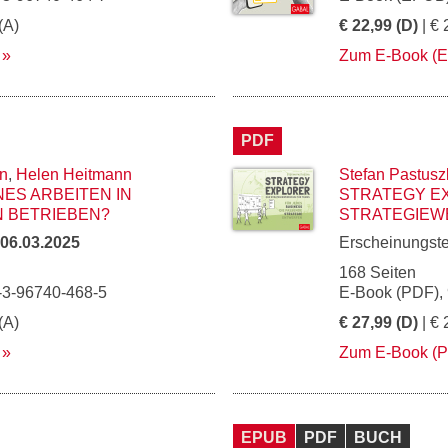
(A)
€ 22,99 (D)
| € 
Zum E-Book (
PDF
in
,
Helen Heitmann
Stefan Pastusz
ES ARBEITEN IN
STRATEGY E
 BETRIEBEN?
STRATEGIEW
06.03.2025
Erscheinungst
168 Seiten
-3-96740-468-5
E-Book (PDF),
(A)
€ 27,99 (D)
| € 
Zum E-Book (
EPUB
PDF
BUCH