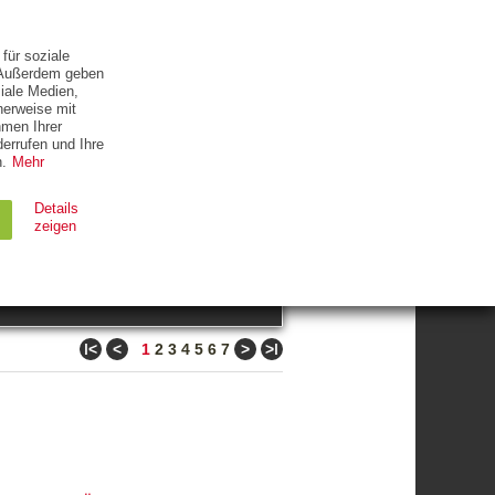
ETTER
KONTAKT
für soziale
. Außerdem geben
iale Medien,
herweise mit
hmen Ihrer
errufen und Ihre
.
Mehr
ZUM THEMA
Details
zeigen
suchen
Ablauf
Typ
ǀ<
<
>
>ǀ
1
2
3
4
5
6
7
Session
HTTP
90 Tage
HTTP