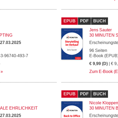
EPUB
PDF
BUCH
Jens Sauter
PTING
30 MINUTEN 
27.03.2025
Erscheinungst
96 Seiten
-3-96740-493-7
E-Book (EPUB)
)
€ 9,99 (D)
| € 9
Zum E-Book (
EPUB
PDF
BUCH
Nicole Kloppe
KALE EHRLICHKEIT
30 MINUTEN 
27.03.2025
Erscheinungst