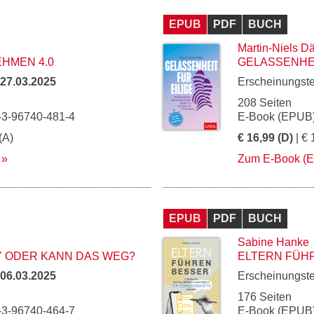
EPUB
PDF
BUCH
Martin-Niels Dä
HMEN 4.0
GELASSENHEI
27.03.2025
Erscheinungst
208 Seiten
-3-96740-481-4
E-Book (EPUB)
(A)
€ 16,99 (D)
| € 
Zum E-Book (
EPUB
PDF
BUCH
Sabine Hanke
TY ODER KANN DAS WEG?
ELTERN FÜH
06.03.2025
Erscheinungst
176 Seiten
-3-96740-464-7
E-Book (EPUB)