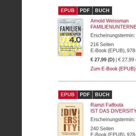
EPUB
PDF
BUCH
Arnold Weissman
FAMILIENUNTERNE
Erscheinungstermin:
216 Seiten
E-Book (EPUB), 978
€ 27,99 (D)
| € 27,99 
Zum E-Book (EPUB)
EPUB
PDF
BUCH
Ramzi Fatfouta
IST DAS DIVERSI
Erscheinungstermin:
240 Seiten
E-Book (EPUB), 978