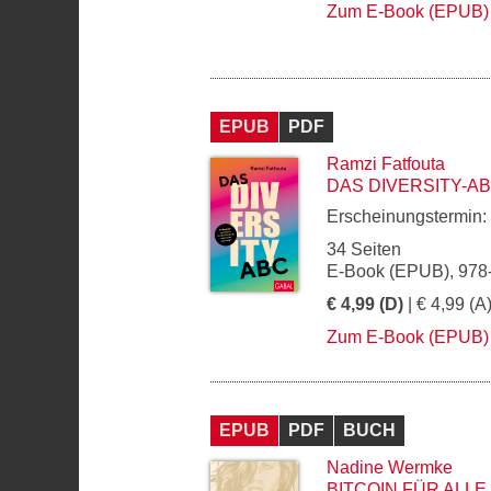
Zum E-Book (EPUB)
EPUB
PDF
Ramzi Fatfouta
DAS DIVERSITY-A
Erscheinungstermin:
34 Seiten
E-Book (EPUB), 978
€ 4,99 (D)
| € 4,99 (A
Zum E-Book (EPUB)
EPUB
PDF
BUCH
Nadine Wermke
BITCOIN FÜR ALLE,