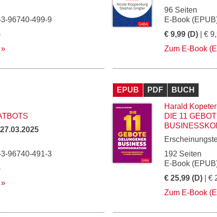
96 Seiten
-3-96740-499-9
E-Book (EPUB)
)
€ 9,99 (D)
| € 9
Zum E-Book (
EPUB
PDF
BUCH
Harald Kopeter
HATBOTS
DIE 11 GEBO
BUSINESSKO
27.03.2025
Erscheinungst
-3-96740-491-3
192 Seiten
E-Book (EPUB)
)
€ 25,99 (D)
| € 
Zum E-Book (