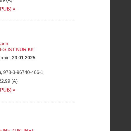
,99 (A)
EPUB)
mann
ES IST NUR KI!
ermin:
23.01.2025
, 978-3-96740-466-1
22,99 (A)
EPUB)
DEINE ZUKUNFT