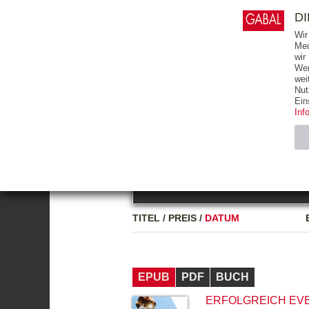
0
ARTIKEL
0.00 €
D
Wir
Med
wir
Wer
START
BÜCHER
wei
Nut
GESAMTVERZEICHNIS
BÜCHER
E-BO
Ein
Inf
FREITEXT
Neuerscheinung
Bests
Notwendig (2)
Name
TITEL
/
PREIS
/
DATUM
CMS_SESSIO
GV_COOKIES
EPUB
PDF
BUCH
ERFOLGREICH EV