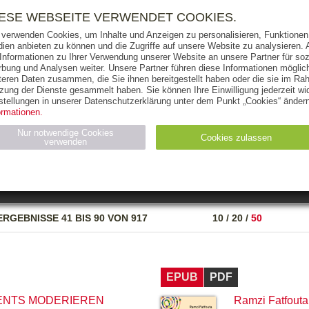
RIGHTS
PRESSE
HANDEL
FÜR UNTERNEHMEN
NEWSL
IESE WEBSEITE VERWENDET COOKIES.
 verwenden Cookies, um Inhalte und Anzeigen zu personalisieren, Funktionen 
ien anbieten zu können und die Zugriffe auf unsere Website zu analysieren
 Informationen zu Ihrer Verwendung unserer Website an unsere Partner für soz
bung und Analysen weiter. Unsere Partner führen diese Informationen möglic
THEMEN
AUTOREN
VERLAG
teren Daten zusammen, die Sie ihnen bereitgestellt haben oder die sie im Ra
zung der Dienste gesammelt haben. Sie können Ihre Einwilligung jederzeit wid
OKS
AUDIO-CDS
MP3
NON-BOOKS
stellungen in unserer Datenschutzerklärung unter dem Punkt „Cookies“ ändern
ormationen.
AUSGABEART
AUS DER REIHE
Nur notwendige Cookies
Cookies zulassen
verwenden
eller
Statistiken (4)
Marketing (4)
Anbieter
Zweck
ERGEBNISSE
41 BIS 90 VON 917
10
/
20
/
50
gabal-
N_ID
Wird für die Speicherung der Benutzer-Session verwendet
verlag.de
gabal-
Speichert den Zustimmungsstatus des Benutzers für Cookies
verlag.de
auf der aktuellen Domäne.
EPUB
PDF
ENTS MODERIEREN
Ramzi Fatfouta