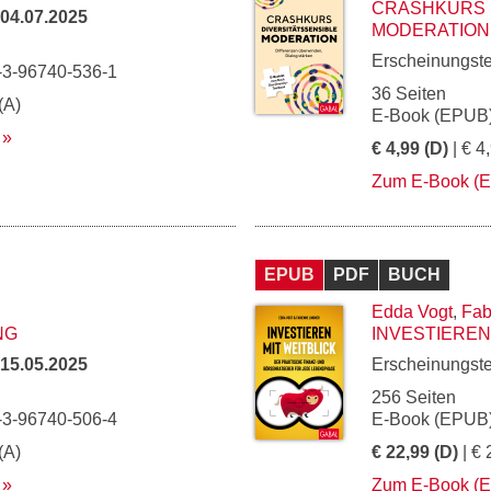
CRASHKURS 
04.07.2025
MODERATION
Erscheinungst
-3-96740-536-1
36 Seiten
(A)
E-Book (EPUB)
€ 4,99 (D)
| € 4
Zum E-Book (
EPUB
PDF
BUCH
Edda Vogt
,
Fab
NG
INVESTIEREN
15.05.2025
Erscheinungst
256 Seiten
-3-96740-506-4
E-Book (EPUB)
(A)
€ 22,99 (D)
| € 
Zum E-Book (