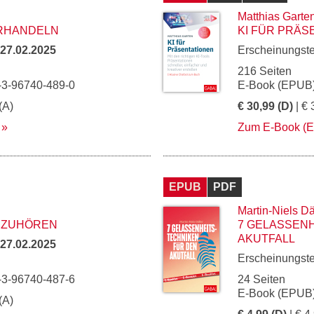
Matthias Garte
RHANDELN
KI FÜR PRÄS
27.02.2025
Erscheinungst
216 Seiten
-3-96740-489-0
E-Book (EPUB)
(A)
€ 30,99 (D)
| € 
Zum E-Book (
EPUB
PDF
Martin-Niels Dä
 ZUHÖREN
7 GELASSENH
AKUTFALL
27.02.2025
Erscheinungst
-3-96740-487-6
24 Seiten
E-Book (EPUB)
(A)