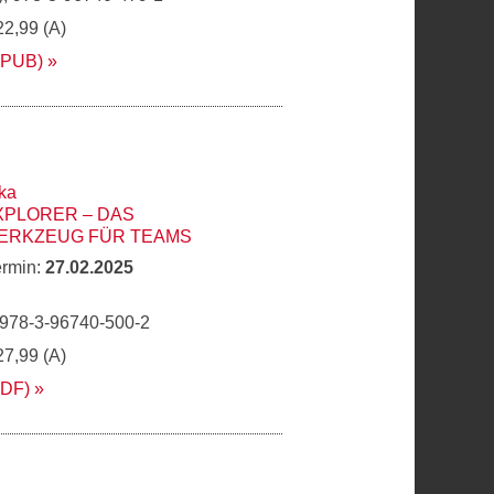
22,99 (A)
EPUB)
ka
XPLORER – DAS
ERKZEUG FÜR TEAMS
ermin:
27.02.2025
 978-3-96740-500-2
27,99 (A)
PDF)