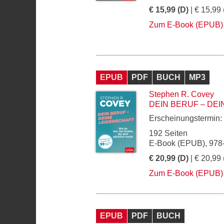
€ 15,99 (D)
| € 15,99 
Zum E-Book (EPUB)
EPUB
PDF
BUCH
MP3
Stephen R. Covey
DEIN BERUF – DE
Erscheinungstermin:
192 Seiten
E-Book (EPUB), 978
€ 20,99 (D)
| € 20,99 
Zum E-Book (EPUB)
EPUB
PDF
BUCH