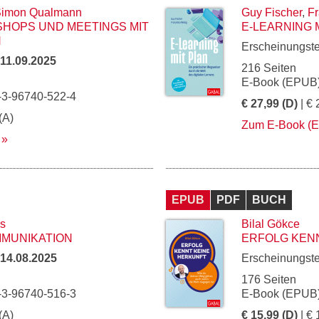
imon Qualmann
Guy Fischer
,
Fr
HOPS UND MEETINGS MIT
E-LEARNING 
N
Erscheinungst
11.09.2025
216 Seiten
E-Book (EPUB)
-3-96740-522-4
€ 27,99 (D)
| € 
(A)
Zum E-Book (
EPUB
PDF
BUCH
s
Bilal Gökce
MMUNIKATION
ERFOLG KEN
14.08.2025
Erscheinungst
176 Seiten
-3-96740-516-3
E-Book (EPUB)
(A)
€ 15,99 (D)
| € 