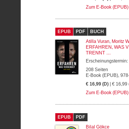
Zum E-Book (EPUB)
EPUB
PDF
BUCH
Atilla Vuran
,
Moritz W
ERFAHREN, WAS V
TRENNT …
Erscheinungstermin:
208 Seiten
E-Book (EPUB), 978
€ 16,99 (D)
| € 16,99 
Zum E-Book (EPUB)
EPUB
PDF
Bilal Gökce