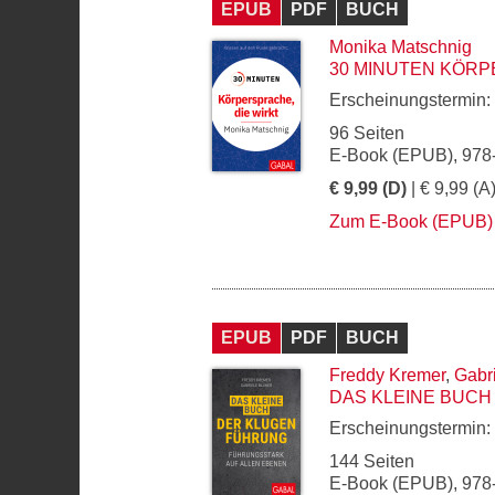
EPUB
PDF
BUCH
Monika Matschnig
30 MINUTEN KÖRP
Erscheinungstermin:
96 Seiten
E-Book (EPUB), 978
€ 9,99 (D)
| € 9,99 (A
Zum E-Book (EPUB)
EPUB
PDF
BUCH
Freddy Kremer
,
Gabr
DAS KLEINE BUC
Erscheinungstermin:
144 Seiten
E-Book (EPUB), 978