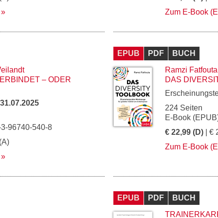
Zum E-Book (
EPUB
PDF
BUCH
eilandt
Ramzi Fatfouta
ERBINDET – ODER
DAS DIVERSI
Erscheinungst
31.07.2025
224 Seiten
E-Book (EPUB)
-3-96740-540-8
€ 22,99 (D)
| € 
(A)
Zum E-Book (
EPUB
PDF
BUCH
TRAINERKARR