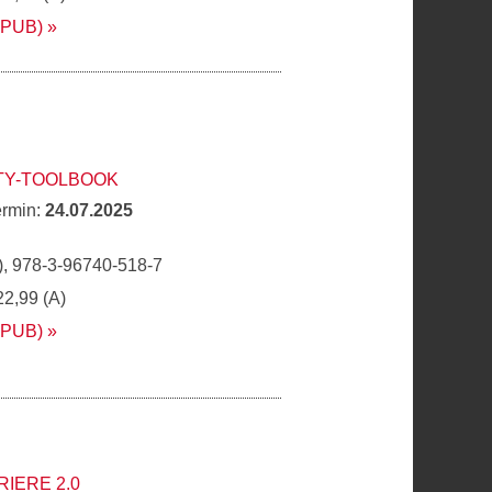
EPUB)
TY-TOOLBOOK
ermin:
24.07.2025
, 978-3-96740-518-7
22,99 (A)
EPUB)
IERE 2.0