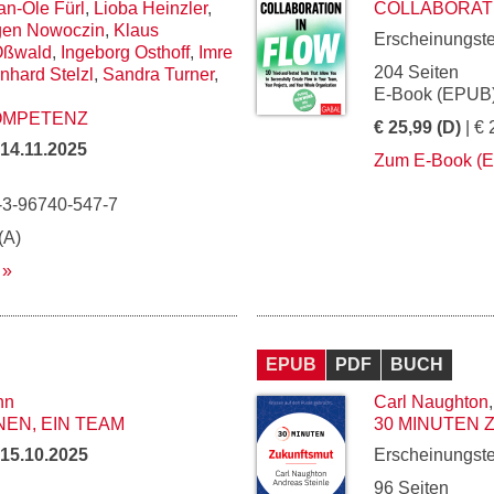
an-Ole Fürl
,
Lioba Heinzler
,
COLLABORATI
gen Nowoczin
,
Klaus
Erscheinungst
Oßwald
,
Ingeborg Osthoff
,
Imre
204 Seiten
nhard Stelzl
,
Sandra Turner
,
E-Book (EPUB)
OMPETENZ
€ 25,99 (D)
| € 
14.11.2025
Zum E-Book (
-3-96740-547-7
(A)
EPUB
PDF
BUCH
nn
Carl Naughton
NEN, EIN TEAM
30 MINUTEN
15.10.2025
Erscheinungst
96 Seiten