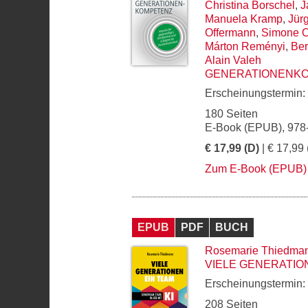
Christina Borschel
,
J
Manuela Kramp
,
Jür
Offermann
,
Simone 
Márton Reményi
,
Ber
Alain Valeh
GENERATIONENK
Erscheinungstermin:
180 Seiten
E-Book (EPUB), 978
€ 17,99 (D)
| € 17,99 
Zum E-Book (EPUB)
EPUB
PDF
BUCH
Rosemarie Thiedma
VIELE GENERATIO
Erscheinungstermin:
208 Seiten