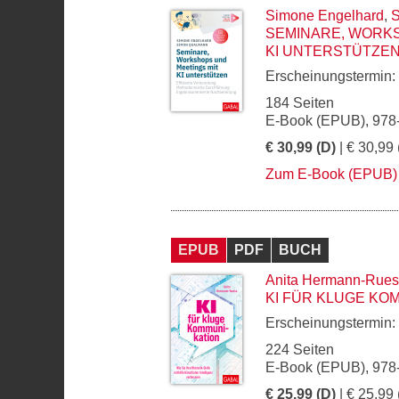
Simone Engelhard
,
S
SEMINARE, WORKS
KI UNTERSTÜTZE
Erscheinungstermin:
184 Seiten
E-Book (EPUB), 978
€ 30,99 (D)
| € 30,99 
Zum E-Book (EPUB)
EPUB
PDF
BUCH
Anita Hermann-Rues
KI FÜR KLUGE KO
Erscheinungstermin:
224 Seiten
E-Book (EPUB), 978
€ 25,99 (D)
| € 25,99 