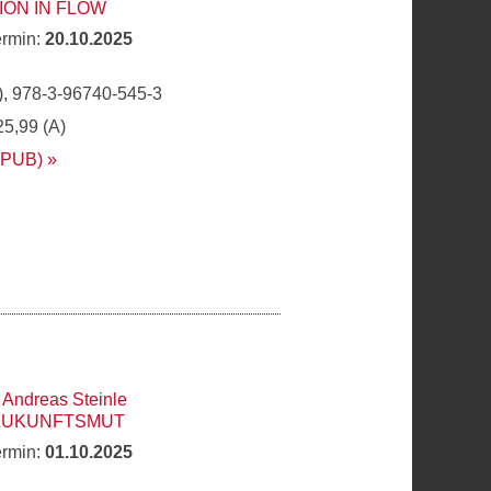
ON IN FLOW
ermin:
20.10.2025
, 978-3-96740-545-3
25,99 (A)
EPUB)
,
Andreas Steinle
 ZUKUNFTSMUT
ermin:
01.10.2025