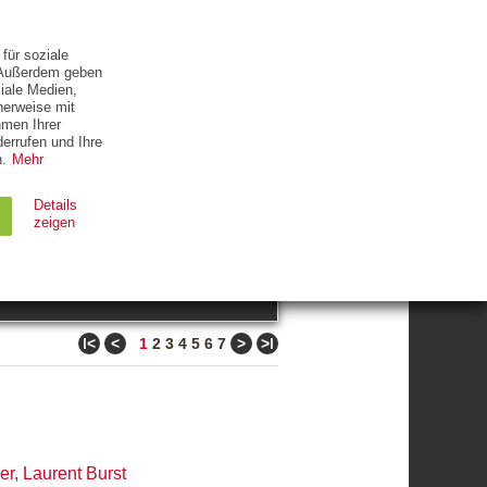
ETTER
KONTAKT
für soziale
. Außerdem geben
iale Medien,
herweise mit
hmen Ihrer
errufen und Ihre
.
Mehr
ZUM THEMA
Details
zeigen
suchen
Ablauf
Typ
ǀ<
<
>
>ǀ
1
2
3
4
5
6
7
Session
HTTP
90 Tage
HTTP
er
,
Laurent Burst