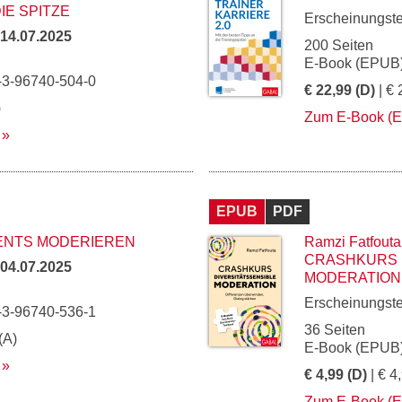
IE SPITZE
Erscheinungst
14.07.2025
200 Seiten
E-Book (EPUB)
-3-96740-504-0
€ 22,99 (D)
| € 
)
Zum E-Book (
EPUB
PDF
ENTS MODERIEREN
Ramzi Fatfouta
CRASHKURS 
04.07.2025
MODERATION
Erscheinungst
-3-96740-536-1
36 Seiten
(A)
E-Book (EPUB)
€ 4,99 (D)
| € 4
Zum E-Book (