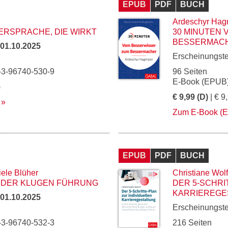
EPUB
PDF
BUCH
Ardeschyr Hag
ERSPRACHE, DIE WIRKT
30 MINUTEN
BESSERMAC
01.10.2025
Erscheinungst
-3-96740-530-9
96 Seiten
E-Book (EPUB)
)
€ 9,99 (D)
| € 9
Zum E-Book (
EPUB
PDF
BUCH
iele Blüher
Christiane Wolf
H DER KLUGEN FÜHRUNG
DER 5-SCHRI
KARRIEREGE
01.10.2025
Erscheinungst
-3-96740-532-3
216 Seiten