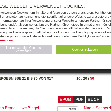
RIGHTS
PRESSE
HANDEL
FÜR UNTERNEHMEN
NEWSL
IESE WEBSEITE VERWENDET COOKIES.
 verwenden Cookies, um Inhalte und Anzeigen zu personalisieren, Funktionen 
ien anbieten zu können und die Zugriffe auf unsere Website zu analysieren
 Informationen zu Ihrer Verwendung unserer Website an unsere Partner für soz
bung und Analysen weiter. Unsere Partner führen diese Informationen möglic
THEMEN
AUTOREN
VERLAG
teren Daten zusammen, die Sie ihnen bereitgestellt haben oder die sie im Ra
zung der Dienste gesammelt haben. Sie können Ihre Einwilligung jederzeit wid
OKS
AUDIO-CDS
MP3
NON-BOOKS
stellungen in unserer Datenschutzerklärung unter dem Punkt „Cookies“ ändern
ormationen.
AUSGABEART
AUS DER REIHE
Nur notwendige Cookies
Cookies zulassen
verwenden
eller
Statistiken (4)
Marketing (4)
Anbieter
Zweck
ERGEBNISSE
21 BIS 70 VON 917
10
/
20
/
50
gabal-
N_ID
Wird für die Speicherung der Benutzer-Session verwendet
verlag.de
gabal-
Speichert den Zustimmungsstatus des Benutzers für Cookies
verlag.de
auf der aktuellen Domäne.
EPUB
PDF
BUCH
an Berndt
,
Uwe Bingel
,
Nadja Schnetzl