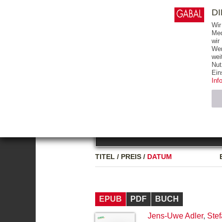
0
ARTIKEL
0.00 €
D
Wir
Med
wir
Wer
START
BÜCHER
wei
Nut
GESAMTVERZEICHNIS
BÜCHER
E-BO
Ein
Inf
FREITEXT
Neuerscheinung
Bests
Notwendig (2)
Name
TITEL
/
PREIS
/
DATUM
CMS_SESSIO
GV_COOKIES
EPUB
PDF
BUCH
Jens-Uwe Adler
,
Stef