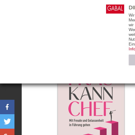
0
ARTIKEL
0.00 €
D
Wir
Med
wir
Wer
START
BÜCHER
wei
Nut
Ein
Inf
Notwendig (2)
Name
CMS_SESSIO
GV_COOKIES