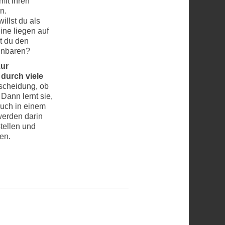
mit ihren
n.
llst du als
ne liegen auf
t du den
einbaren?
zur
durch viele
tscheidung, ob
Dann lernt sie,
auch in einem
werden darin
tellen und
en.