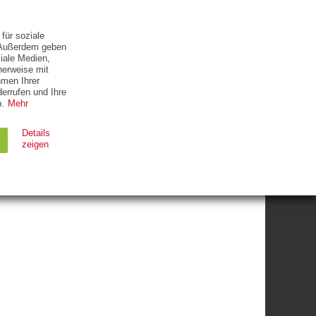
ETTER
KONTAKT
für soziale
. Außerdem geben
iale Medien,
herweise mit
hmen Ihrer
errufen und Ihre
.
Mehr
Details
zeigen
G GEHEN
Ablauf
Typ
Session
HTTP
90 Tage
HTTP