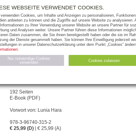
RIGHTS
PRESSE
HANDEL
FÜR UNTERNEHMEN
NEWSL
IESE WEBSEITE VERWENDET COOKIES.
 verwenden Cookies, um Inhalte und Anzeigen zu personalisieren, Funktionen 
ien anbieten zu können und die Zugriffe auf unsere Website zu analysieren
 Informationen zu Ihrer Verwendung unserer Website an unsere Partner für soz
bung und Analysen weiter. Unsere Partner führen diese Informationen möglic
THEMEN
AUTOREN
VERLAG
teren Daten zusammen, die Sie ihnen bereitgestellt haben oder die sie im Ra
zung der Dienste gesammelt haben. Sie können Ihre Einwilligung jederzeit wid
stellungen in unserer Datenschutzerklärung unter dem Punkt „Cookies“ ändern
ormationen.
LILIAN GEHRKE-VETTERKIND
Nur notwendige Cookies
Cookies zulassen
verwenden
Frau kann Chef
MIT FREUDE UND GELASSENHEIT IN FÜHRUN
Statistiken (4)
Marketing (4)
Anbieter
Zweck
192 Seiten
gabal-
E-Book (PDF)
N_ID
Wird für die Speicherung der Benutzer-Session verwendet
verlag.de
gabal-
Speichert den Zustimmungsstatus des Benutzers für Cookies
Vorwort von: Lunia Hara
verlag.de
auf der aktuellen Domäne.
978-3-96740-315-2
€ 25,99 (D)
| € 25,99 (A)