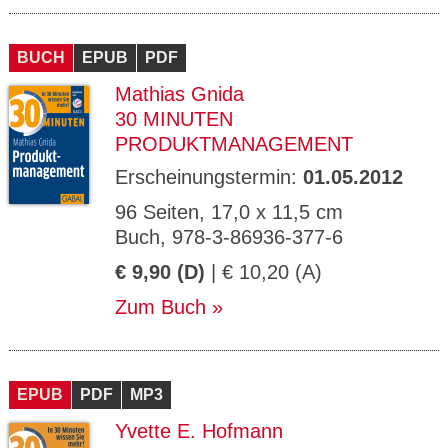
BUCH
EPUB
PDF
Mathias Gnida
30 MINUTEN
PRODUKTMANAGEMENT
Erscheinungstermin:
01.05.2012
96 Seiten, 17,0 x 11,5 cm
Buch, 978-3-86936-377-6
€ 9,90 (D)
| € 10,20 (A)
Zum Buch
EPUB
PDF
MP3
Yvette E. Hofmann