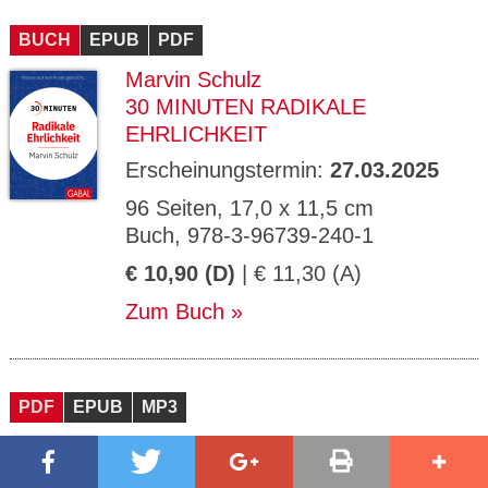
BUCH
EPUB
PDF
Marvin Schulz
30 MINUTEN RADIKALE
EHRLICHKEIT
Erscheinungstermin:
27.03.2025
96 Seiten, 17,0 x 11,5 cm
Buch, 978-3-96739-240-1
€ 10,90 (D)
| € 11,30 (A)
Zum Buch
PDF
EPUB
MP3
Ronald P. Schweppe
,
Aljoscha Long
30 MINUTEN RAUS AUS DEM