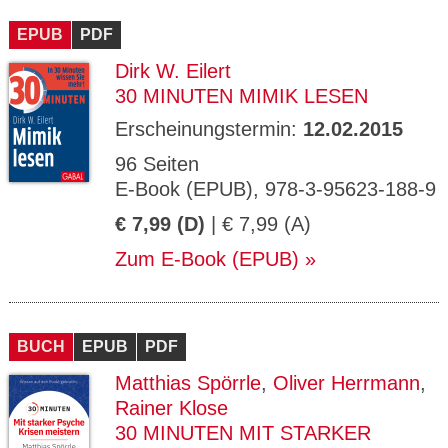
CMS_S
gabal-
Se
Wird für die Speicherung der Benutzer-
T
ESSION
verlag.
ssi
Session verwendet
T
EPUB
_ID
PDF
de
on
P
H
Dirk W. Eilert
gabal-
Speichert den Zustimmungsstatus des
90
GV_CO
T
verlag.
Benutzers für Cookies auf der aktuellen
Ta
OKIES
T
30 MINUTEN MIMIK LESEN
de
Domäne.
ge
P
Erscheinungstermin:
12.02.2015
96 Seiten
E-Book (EPUB), 978-3-95623-188-9
€ 7,99 (D)
| € 7,99 (A)
Zum E-Book (EPUB)
BUCH
EPUB
PDF
Matthias Spörrle
,
Oliver Herrmann
,
Rainer Klose
30 MINUTEN MIT STARKER