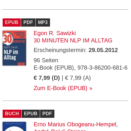
EPUB
PDF
MP3
Egon R. Sawizki
30 MINUTEN NLP IM ALLTAG
Erscheinungstermin:
29.05.2012
96 Seiten
E-Book (EPUB), 978-3-86200-681-6
€ 7,99 (D)
| € 7,99 (A)
Zum E-Book (EPUB)
BUCH
EPUB
PDF
Erno Marius Obogeanu-Hempel
,