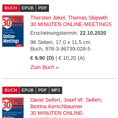
BUCH
EPUB
PDF
Thorsten Jekel
,
Thomas Skipwith
30 MINUTEN ONLINE-MEETINGS
Erscheinungstermin:
22.10.2020
96 Seiten, 17,0 x 11,5 cm
Buch, 978-3-96739-028-5
€ 9,90 (D)
| € 10,20 (A)
Zum Buch
BUCH
EPUB
PDF
MP3
David Seifert
,
Josef W. Seifert
,
Bettina Kerschbaumer
30 MINUTEN ONLINE-