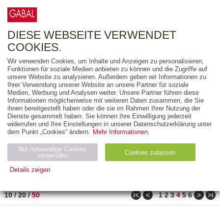
0
ARTIKEL
0.00 €
DIESE WEBSEITE VERWENDET
COOKIES.
Wir verwenden Cookies, um Inhalte und Anzeigen zu personalisieren,
FREITEXT
Funktionen für soziale Medien anbieten zu können und die Zugriffe auf
unsere Website zu analysieren. Außerdem geben wir Informationen zu
Ihrer Verwendung unserer Website an unsere Partner für soziale
AUSGABEART
Medien, Werbung und Analysen weiter. Unsere Partner führen diese
Informationen möglicherweise mit weiteren Daten zusammen, die Sie
AUS DER REIHE
ihnen bereitgestellt haben oder die sie im Rahmen Ihrer Nutzung der
Dienste gesammelt haben. Sie können Ihre Einwilligung jederzeit
widerrufen und Ihre Einstellungen in unserer Datenschutzerklärung unter
ZUM THEMA
dem Punkt „Cookies“ ändern.
Mehr Informationen.
Nur notwendige Cookies
Neuerscheinung
Bestseller
Cookies zulassen
suchen
verwenden
Details zeigen
TITEL
/
PREIS
/
DATUM
151 BIS 200 VON 288
Notwendig (2)
Statistiken (4)
Marketing (4)
ǀ<
<
>
>ǀ
10
/
20
/
50
1
2
3
4
5
6
Anbiet
Abl
Ty
Name
Zweck
er
auf
p
H