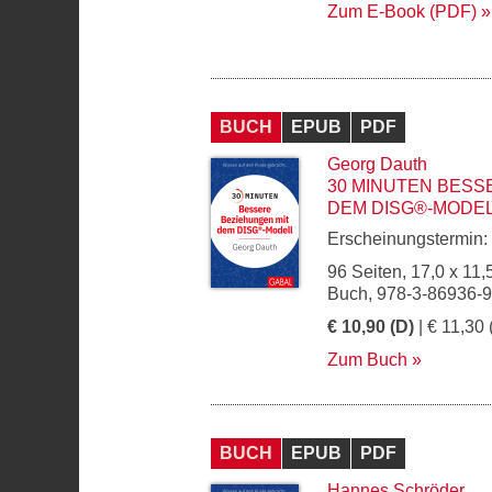
Zum E-Book (PDF)
BUCH
EPUB
PDF
Georg Dauth
30 MINUTEN BESS
DEM DISG®-MODE
Erscheinungstermin:
96 Seiten, 17,0 x 11,
Buch, 978-3-86936-
€ 10,90 (D)
| € 11,30 
Zum Buch
BUCH
EPUB
PDF
Hannes Schröder