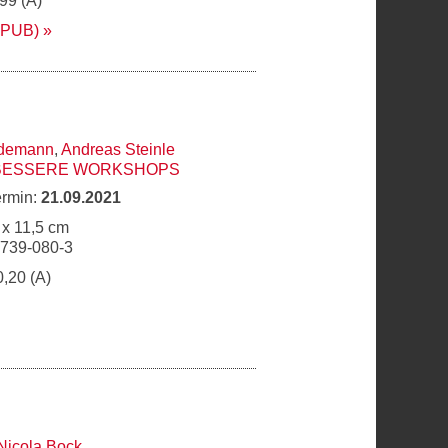
,99 (A)
EPUB)
edemann
,
Andreas Steinle
 BESSERE WORKSHOPS
ermin:
21.09.2021
 x 11,5 cm
6739-080-3
0,20 (A)
Nicola Bock