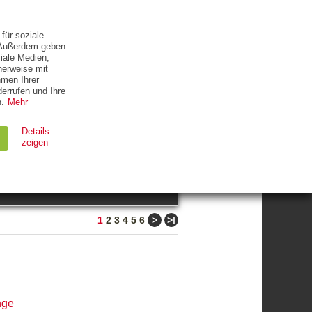
ETTER
KONTAKT
für soziale
. Außerdem geben
iale Medien,
herweise mit
hmen Ihrer
errufen und Ihre
.
Mehr
ZUM THEMA
Details
zeigen
suchen
Ablauf
Typ
>
>ǀ
1
2
3
4
5
6
Session
HTTP
90 Tage
HTTP
nge