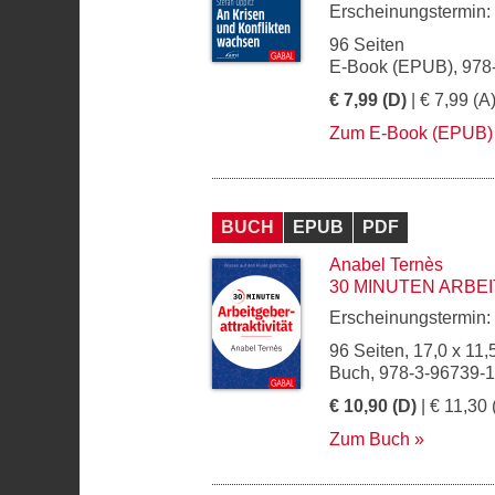
Erscheinungstermin:
96 Seiten
E-Book (EPUB), 978
€ 7,99 (D)
| € 7,99 (A
Zum E-Book (EPUB)
BUCH
EPUB
PDF
Anabel Ternès
30 MINUTEN ARBE
Erscheinungstermin:
96 Seiten, 17,0 x 11,
Buch, 978-3-96739-
€ 10,90 (D)
| € 11,30 
Zum Buch