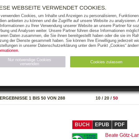
RIGHTS
PRESSE
HANDEL
FÜR UNTERNEHMEN
NEWSL
IESE WEBSEITE VERWENDET COOKIES.
 verwenden Cookies, um Inhalte und Anzeigen zu personalisieren, Funktionen 
ien anbieten zu können und die Zugriffe auf unsere Website zu analysieren
 Informationen zu Ihrer Verwendung unserer Website an unsere Partner für soz
bung und Analysen weiter. Unsere Partner führen diese Informationen möglic
THEMEN
AUTOREN
VERLAG
teren Daten zusammen, die Sie ihnen bereitgestellt haben oder die sie im Ra
zung der Dienste gesammelt haben. Sie können Ihre Einwilligung jederzeit wid
OKS
AUDIO-CDS
MP3
NON-BOOKS
stellungen in unserer Datenschutzerklärung unter dem Punkt „Cookies“ ändern
ormationen.
AUSGABEART
AUS DER REIHE
Nur notwendige Cookies
Cookies zulassen
verwenden
eller
Statistiken (4)
Marketing (4)
Anbieter
Zweck
ERGEBNISSE
1 BIS 50 VON 288
10
/
20
/
50
gabal-
N_ID
Wird für die Speicherung der Benutzer-Session verwendet
verlag.de
gabal-
Speichert den Zustimmungsstatus des Benutzers für Cookies
verlag.de
auf der aktuellen Domäne.
BUCH
EPUB
PDF
Beate Götz-La