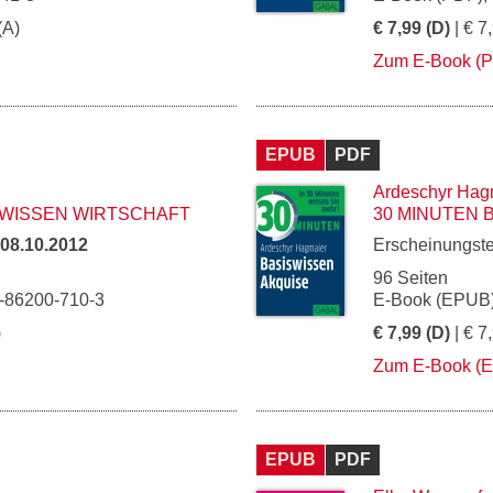
(A)
€ 7,99 (D)
| € 7
Zum E-Book (
EPUB
PDF
Ardeschyr Hag
SWISSEN WIRTSCHAFT
30 MINUTEN 
08.10.2012
Erscheinungst
96 Seiten
3-86200-710-3
E-Book (EPUB)
)
€ 7,99 (D)
| € 7
Zum E-Book (
EPUB
PDF