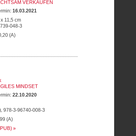
 ACHTSAM VERKAUFEN
ermin:
16.03.2021
 x 11,5 cm
6739-048-3
0,20 (A)
k
AGILES MINDSET
ermin:
22.10.2020
, 978-3-96740-008-3
,99 (A)
EPUB)