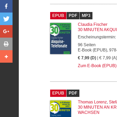
EPUB
PDF
MP3
Claudia Fischer
30 MINUTEN AKQU
Erscheinungstermin:
96 Seiten
E-Book (EPUB), 978
€ 7,99 (D)
| € 7,99 (A
Zum E-Book (EPUB)
EPUB
PDF
Thomas Lorenz
,
Stef
30 MINUTEN AN K
WACHSEN