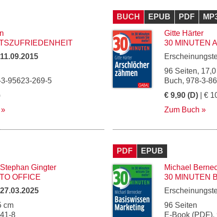
BUCH
EPUB
PDF
MP
n
Gitte Härter
ITSZUFRIEDENHEIT
30 MINUTEN
11.09.2015
Erscheinungst
96 Seiten, 17,0
-3-95623-269-5
Buch, 978-3-8
)
€ 9,90 (D)
| € 1
Zum Buch
PDF
EPUB
Stephan Gingter
Michael Berne
TO OFFICE
30 MINUTEN 
27.03.2025
Erscheinungst
5 cm
96 Seiten
241-8
E-Book (PDF),