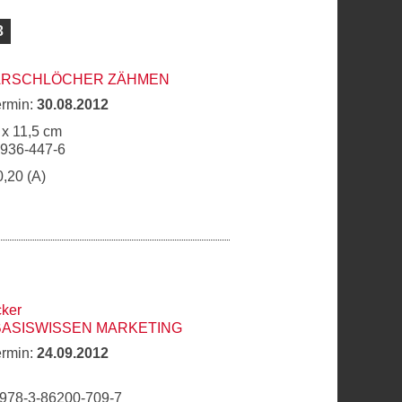
3
 ARSCHLÖCHER ZÄHMEN
ermin:
30.08.2012
 x 11,5 cm
6936-447-6
0,20 (A)
cker
BASISWISSEN MARKETING
ermin:
24.09.2012
 978-3-86200-709-7