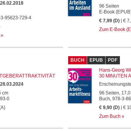
26.02.2018
96 Seiten
E-Book (EPUB)
-3-95623-729-4
€ 7,99 (D)
| € 7
)
Zum E-Book (
BUCH
EPUB
PDF
Hans-Georg Wi
ITGEBERATTRAKTIVITÄT
30 MINUTEN 
28.03.2024
Erscheinungst
5 cm
96 Seiten, 17,0
193-0
Buch, 978-3-8
(A)
€ 9,90 (D)
| € 1
Zum Buch