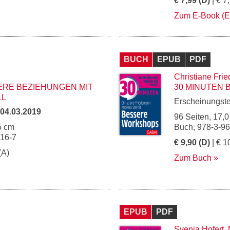
€ 7,99 (D)
| € 7
Zum E-Book (
BUCH
EPUB
PDF
Christiane Fri
ERE BEZIEHUNGEN MIT
30 MINUTEN
LL
Erscheinungst
04.03.2019
96 Seiten, 17,0
5 cm
Buch, 978-3-9
916-7
€ 9,90 (D)
| € 1
(A)
Zum Buch
EPUB
PDF
Svenja Hofert
,