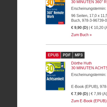
30 MINUTEN 360°
Erscheinungstermin:
96 Seiten, 17,0 x 11,
Buch, 978-3-96739-
€ 9,90 (D)
| € 10,20 (
Zum Buch
EPUB
PDF
MP3
Dörthe Huth
30 MINUTEN ACHT
Erscheinungstermin:
E-Book (EPUB), 978
€ 7,99 (D)
| € 7,99 (A
Zum E-Book (EPUB)