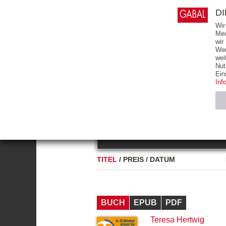
0
ARTIKEL
0.00 €
D
Wir
Med
wir
Wer
START
BÜCHER
wei
Nut
GESAMTVERZEICHNIS
BÜCHER
E-BO
Ein
Inf
FREITEXT
Neuerscheinung
Bests
Notwendig (2)
Name
TITEL
/
PREIS
/
DATUM
CMS_SESSIO
GV_COOKIES
BUCH
EPUB
PDF
Teresa Hertwig