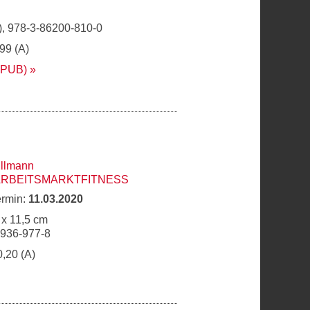
, 978-3-86200-810-0
,99 (A)
EPUB)
llmann
ARBEITSMARKTFITNESS
ermin:
11.03.2020
 x 11,5 cm
6936-977-8
0,20 (A)