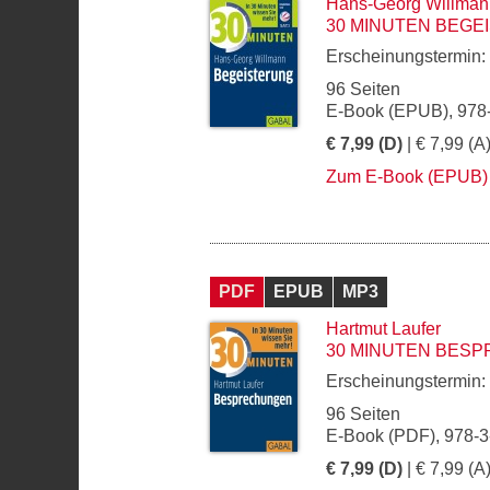
Hans-Georg Willman
30 MINUTEN BEGE
Erscheinungstermin:
96 Seiten
E-Book (EPUB), 978
€ 7,99 (D)
| € 7,99 (A
Zum E-Book (EPUB)
PDF
EPUB
MP3
Hartmut Laufer
30 MINUTEN BES
Erscheinungstermin:
96 Seiten
E-Book (PDF), 978-
€ 7,99 (D)
| € 7,99 (A