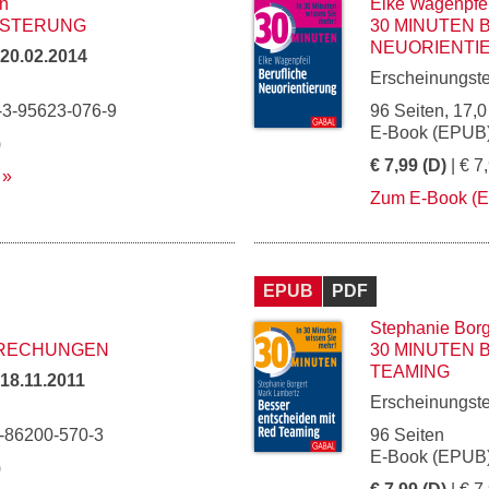
n
Elke Wagenpfei
ISTERUNG
30 MINUTEN 
NEUORIENTI
20.02.2014
Erscheinungst
-3-95623-076-9
96 Seiten, 17,0
E-Book (EPUB)
)
€ 7,99 (D)
| € 7
Zum E-Book (
EPUB
PDF
Stephanie Borg
PRECHUNGEN
30 MINUTEN 
TEAMING
18.11.2011
Erscheinungst
3-86200-570-3
96 Seiten
E-Book (EPUB)
)