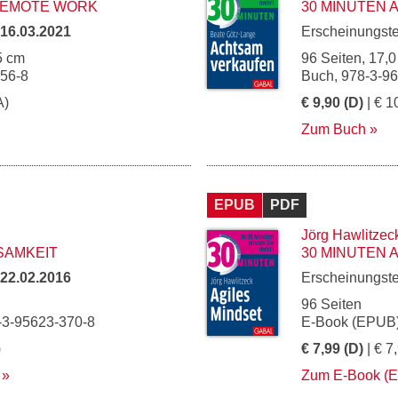
 REMOTE WORK
30 MINUTEN
16.03.2021
Erscheinungst
5 cm
96 Seiten, 17,0
056-8
Buch, 978-3-9
A)
€ 9,90 (D)
| € 1
Zum Buch
EPUB
PDF
Jörg Hawlitzec
SAMKEIT
30 MINUTEN 
22.02.2016
Erscheinungst
96 Seiten
-3-95623-370-8
E-Book (EPUB)
)
€ 7,99 (D)
| € 7
Zum E-Book (