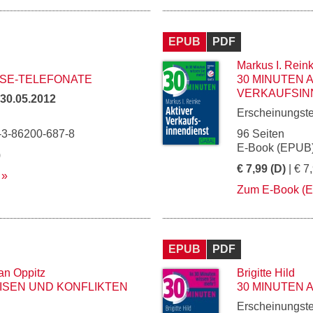
EPUB
PDF
Markus I. Rein
ISE-TELEFONATE
30 MINUTEN 
VERKAUFSIN
30.05.2012
Erscheinungst
-3-86200-687-8
96 Seiten
E-Book (EPUB)
)
€ 7,99 (D)
| € 7
Zum E-Book (
EPUB
PDF
an Oppitz
Brigitte Hild
RISEN UND KONFLIKTEN
30 MINUTEN 
Erscheinungst