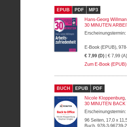
EPUB
PDF
MP3
Hans-Georg Willman
30 MINUTEN ARBE
Erscheinungstermin:
E-Book (EPUB), 978
€ 7,99 (D)
| € 7,99 (A
Zum E-Book (EPUB)
BUCH
EPUB
PDF
Nicole Kloppenburg
,
30 MINUTEN BACK 
Erscheinungstermin:
96 Seiten, 17,0 x 11,
Buch, 978-3-96739-