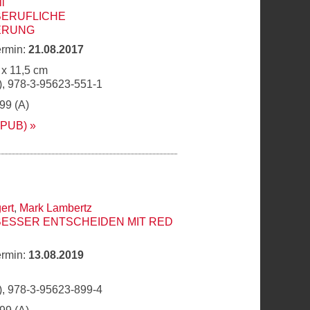
l
BERUFLICHE
ERUNG
ermin:
21.08.2017
 x 11,5 cm
, 978-3-95623-551-1
,99 (A)
EPUB)
ert
,
Mark Lambertz
BESSER ENTSCHEIDEN MIT RED
ermin:
13.08.2019
, 978-3-95623-899-4