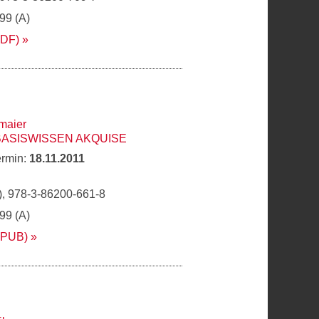
,99 (A)
PDF)
maier
BASISWISSEN AKQUISE
ermin:
18.11.2011
, 978-3-86200-661-8
,99 (A)
EPUB)