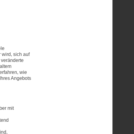
ele
wird, sich auf
f veränderte
 altem
rfahren, wie
 Ihres Angebots
ber mit
tend
ind,