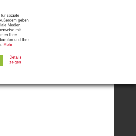
ETTER
KONTAKT
für soziale
. Außerdem geben
iale Medien,
herweise mit
hmen Ihrer
errufen und Ihre
.
Mehr
Details
zeigen
Ablauf
Typ
Session
HTTP
90 Tage
HTTP