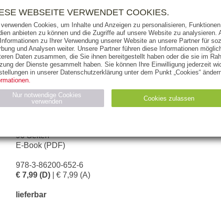
RIGHTS
PRESSE
HANDEL
FÜR UNTERNEHMEN
NEWSL
IESE WEBSEITE VERWENDET COOKIES.
 verwenden Cookies, um Inhalte und Anzeigen zu personalisieren, Funktionen 
ien anbieten zu können und die Zugriffe auf unsere Website zu analysieren
 Informationen zu Ihrer Verwendung unserer Website an unsere Partner für soz
bung und Analysen weiter. Unsere Partner führen diese Informationen möglic
THEMEN
AUTOREN
VERLAG
teren Daten zusammen, die Sie ihnen bereitgestellt haben oder die sie im Ra
zung der Dienste gesammelt haben. Sie können Ihre Einwilligung jederzeit wid
stellungen in unserer Datenschutzerklärung unter dem Punkt „Cookies“ ändern
ormationen.
PETER SAWTSCHENKO
Nur notwendige Cookies
Cookies zulassen
verwenden
30 Minuten Positionierung
Statistiken (4)
Marketing (4)
96 Seiten
E-Book (PDF)
Anbieter
Zweck
gabal-
N_ID
Wird für die Speicherung der Benutzer-Session verwendet
verlag.de
978-3-86200-652-6
gabal-
Speichert den Zustimmungsstatus des Benutzers für Cookies
€ 7,99 (D)
| € 7,99 (A)
verlag.de
auf der aktuellen Domäne.
lieferbar