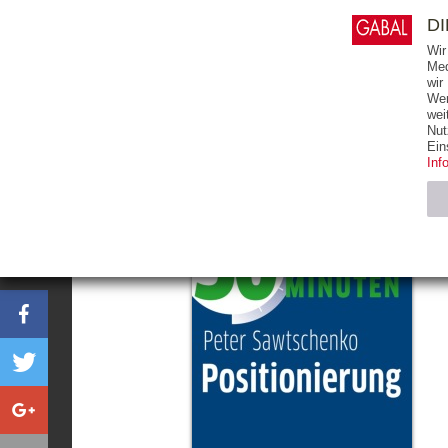
0
ARTIKEL
0.00 €
D
Wir
Med
wir
Wer
START
BÜCHER
wei
Nut
Ein
Inf
Notwendig (2)
Name
CMS_SESSIO
GV_COOKIES