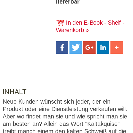
lieferbar
CMS_S
gabal-
Se
Wird für die Speicherung der Benutzer-
T
ESSION
verlag.
ssi
Session verwendet
T
_ID
de
on
P
H
gabal-
Speichert den Zustimmungsstatus des
90
In den E-Book - Shelf -
GV_CO
T
verlag.
Benutzers für Cookies auf der aktuellen
Ta
OKIES
T
Warenkorb
de
Domäne.
ge
P
INHALT
Neue Kunden wünscht sich jeder, der ein
Produkt oder eine Dienstleistung verkaufen will.
Aber wo findet man sie und wie spricht man sie
am besten an? Allein das Wort "Kaltakquise"
treibt manch einem den kalten Schweiß auf die