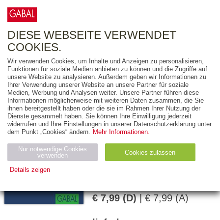
0
ARTIKEL
0.00 €
DIESE WEBSEITE VERWENDET
COOKIES.
Wir verwenden Cookies, um Inhalte und Anzeigen zu personalisieren,
Funktionen für soziale Medien anbieten zu können und die Zugriffe auf
MARKUS I. REINKE
unsere Website zu analysieren. Außerdem geben wir Informationen zu
Ihrer Verwendung unserer Website an unsere Partner für soziale
30 Minuten
Medien, Werbung und Analysen weiter. Unsere Partner führen diese
Informationen möglicherweise mit weiteren Daten zusammen, die Sie
Neukunden-
ihnen bereitgestellt haben oder die sie im Rahmen Ihrer Nutzung der
Gewinnung
Dienste gesammelt haben. Sie können Ihre Einwilligung jederzeit
widerrufen und Ihre Einstellungen in unserer Datenschutzerklärung unter
dem Punkt „Cookies“ ändern.
Mehr Informationen.
96 Seiten
Nur notwendige Cookies
Cookies zulassen
verwenden
E-Book (EPUB)
Details zeigen
978-3-86200-680-9
Notwendig (2)
Statistiken (4)
Marketing (4)
€ 7,99 (D)
| € 7,99 (A)
Anbiet
Abl
Ty
Name
Zweck
er
auf
p
H