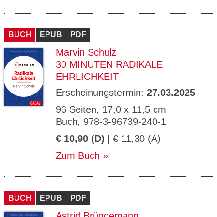
BUCH
EPUB
PDF
Marvin Schulz
30 MINUTEN RADIKALE
EHRLICHKEIT
Erscheinungstermin:
27.03.2025
96 Seiten, 17,0 x 11,5 cm
Buch, 978-3-96739-240-1
€ 10,90 (D)
| € 11,30 (A)
Zum Buch
BUCH
EPUB
PDF
Astrid Brüggemann