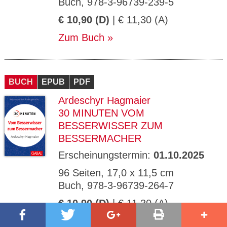
Buch, 978-3-96739-239-5
€ 10,90 (D)
| € 11,30 (A)
Zum Buch
BUCH
EPUB
PDF
Ardeschyr Hagmaier
30 MINUTEN VOM
BESSERWISSER ZUM
BESSERMACHER
Erscheinungstermin:
01.10.2025
96 Seiten, 17,0 x 11,5 cm
Buch, 978-3-96739-264-7
€ 10,90 (D)
| € 11,30 (A)
Zum Buch