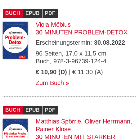
BUCH
EPUB
PDF
Viola Möbius
30 MINUTEN PROBLEM-DETOX
Erscheinungstermin:
30.08.2022
96 Seiten, 17,0 x 11,5 cm
Buch, 978-3-96739-124-4
€ 10,90 (D)
| € 11,30 (A)
Zum Buch
BUCH
EPUB
PDF
Matthias Spörrle
,
Oliver Herrmann
,
Rainer Klose
30 MINUTEN MIT STARKER