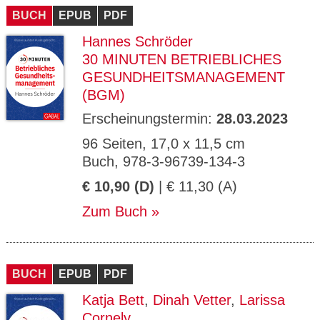
BUCH
EPUB
PDF
Hannes Schröder
30 MINUTEN BETRIEBLICHES
GESUNDHEITSMANAGEMENT
(BGM)
Erscheinungstermin:
28.03.2023
96 Seiten, 17,0 x 11,5 cm
Buch, 978-3-96739-134-3
€ 10,90 (D)
| € 11,30 (A)
Zum Buch
BUCH
EPUB
PDF
Katja Bett
,
Dinah Vetter
,
Larissa
Cornely