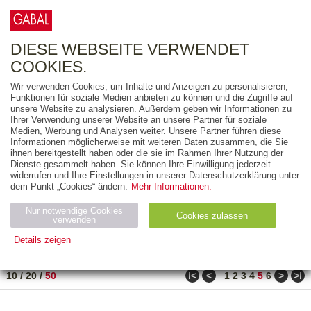
0
ARTIKEL
0.00 €
DIESE WEBSEITE VERWENDET
COOKIES.
Wir verwenden Cookies, um Inhalte und Anzeigen zu personalisieren,
FREITEXT
Funktionen für soziale Medien anbieten zu können und die Zugriffe auf
unsere Website zu analysieren. Außerdem geben wir Informationen zu
Ihrer Verwendung unserer Website an unsere Partner für soziale
AUSGABEART
Medien, Werbung und Analysen weiter. Unsere Partner führen diese
Informationen möglicherweise mit weiteren Daten zusammen, die Sie
AUS DER REIHE
ihnen bereitgestellt haben oder die sie im Rahmen Ihrer Nutzung der
Dienste gesammelt haben. Sie können Ihre Einwilligung jederzeit
widerrufen und Ihre Einstellungen in unserer Datenschutzerklärung unter
ZUM THEMA
dem Punkt „Cookies“ ändern.
Mehr Informationen.
Nur notwendige Cookies
Neuerscheinung
Bestseller
Cookies zulassen
suchen
verwenden
Details zeigen
TITEL
/
PREIS
/
DATUM
231 BIS 280 VON 288
Notwendig (2)
Statistiken (4)
Marketing (4)
ǀ<
<
>
>ǀ
10
/
20
/
50
1
2
3
4
5
6
Anbiet
Abl
Ty
Name
Zweck
er
auf
p
H