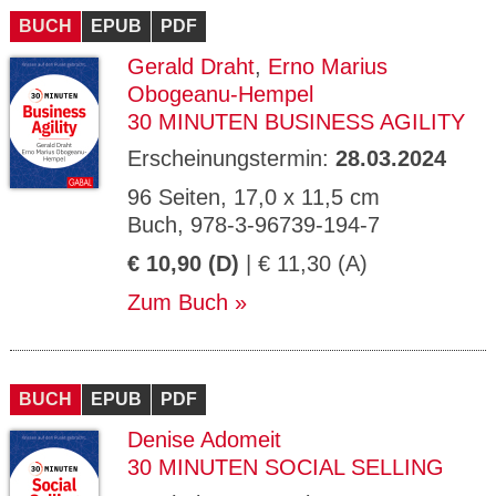
BUCH
EPUB
PDF
Gerald Draht
,
Erno Marius
Obogeanu-Hempel
30 MINUTEN BUSINESS AGILITY
Erscheinungstermin:
28.03.2024
96 Seiten, 17,0 x 11,5 cm
Buch, 978-3-96739-194-7
€ 10,90 (D)
| € 11,30 (A)
Zum Buch
BUCH
EPUB
PDF
Denise Adomeit
30 MINUTEN SOCIAL SELLING