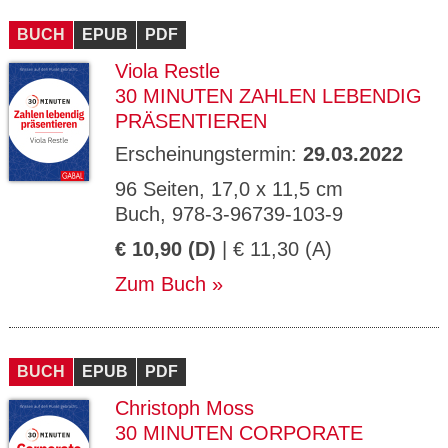
CMS_S
gabal-
Se
Wird für die Speicherung der Benutzer-
T
ESSION
verlag.
ssi
Session verwendet
T
BUCH
_ID
EPUB
de
PDF
on
P
H
Viola Restle
gabal-
Speichert den Zustimmungsstatus des
90
GV_CO
T
verlag.
Benutzers für Cookies auf der aktuellen
Ta
OKIES
T
30 MINUTEN ZAHLEN LEBENDIG
de
Domäne.
ge
P
PRÄSENTIEREN
Erscheinungstermin:
29.03.2022
96 Seiten, 17,0 x 11,5 cm
Buch, 978-3-96739-103-9
€ 10,90 (D)
| € 11,30 (A)
Zum Buch
BUCH
EPUB
PDF
Christoph Moss
30 MINUTEN CORPORATE