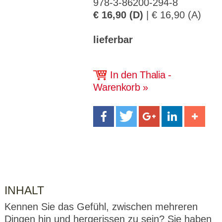
978-3-86200-294-8
CMS_S
gabal-
Se
Wird für die Speicherung der Benutzer-
T
ESSION
verlag.
ssi
Session verwendet
€ 16,90 (D)
| € 16,90 (A)
T
_ID
de
on
P
H
gabal-
Speichert den Zustimmungsstatus des
90
GV_CO
lieferbar
T
verlag.
Benutzers für Cookies auf der aktuellen
Ta
OKIES
T
de
Domäne.
ge
P
In den Thalia -
Warenkorb
INHALT
Kennen Sie das Gefühl, zwischen mehreren
Dingen hin und hergerissen zu sein? Sie haben