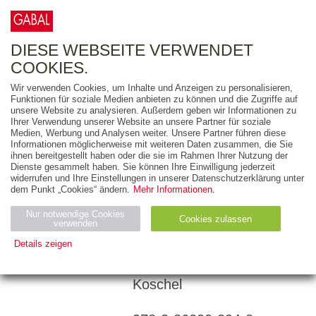
0
ARTIKEL
0.00 €
DIESE WEBSEITE VERWENDET
COOKIES.
Wir verwenden Cookies, um Inhalte und Anzeigen zu personalisieren,
Funktionen für soziale Medien anbieten zu können und die Zugriffe auf
LOTHAR SEIWERT
unsere Website zu analysieren. Außerdem geben wir Informationen zu
Ihrer Verwendung unserer Website an unsere Partner für soziale
30 Minuten
Medien, Werbung und Analysen weiter. Unsere Partner führen diese
Informationen möglicherweise mit weiteren Daten zusammen, die Sie
Zeitmanagement
ihnen bereitgestellt haben oder die sie im Rahmen Ihrer Nutzung der
Dienste gesammelt haben. Sie können Ihre Einwilligung jederzeit
widerrufen und Ihre Einstellungen in unserer Datenschutzerklärung unter
dem Punkt „Cookies“ ändern.
Mehr Informationen.
60 Minuten
MP3
Nur notwendige Cookies
Cookies zulassen
verwenden
Details zeigen
Gelesen von: Sonngard
Dressler, Art Veder, Uwe
Notwendig (2)
Statistiken (4)
Marketing (4)
Koschel
Anbiet
Abl
Ty
Name
Zweck
er
auf
p
H