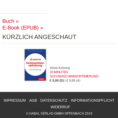
Buch
E-Book (EPUB)
KÜRZLICH ANGESCHAUT
Silvia Kohring
30 MINUTEN
SUCHMASCHINENOPTIMIERUNG
€ 9,99 (D)
| € 9,99 (A)
IMPRESSUM
AGB
DATENSCHUTZ
INFORMATIONSPFLICHT
WIDERRUF
© GABAL VERLAG GMBH OFFENBACH 2019