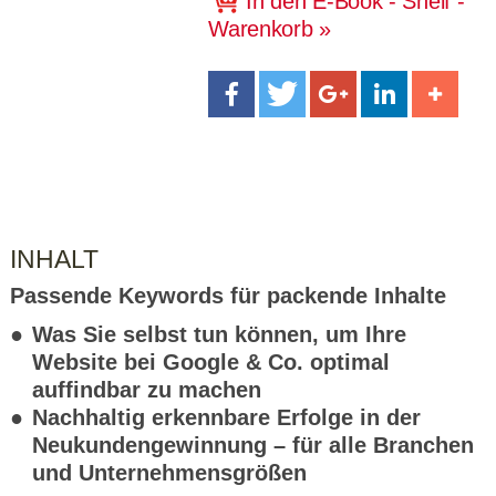
In den E-Book - Shelf -
CMS_S
gabal-
Se
Wird für die Speicherung der Benutzer-
T
ESSION
verlag.
ssi
Warenkorb
Session verwendet
T
_ID
de
on
P
H
gabal-
Speichert den Zustimmungsstatus des
90
GV_CO
T
verlag.
Benutzers für Cookies auf der aktuellen
Ta
OKIES
T
de
Domäne.
ge
P
INHALT
Passende Keywords für packende Inhalte
Was Sie selbst tun können, um Ihre
Website bei Google & Co. optimal
auffindbar zu machen
Nachhaltig erkennbare Erfolge in der
Neukundengewinnung – für alle Branchen
und Unternehmensgrößen