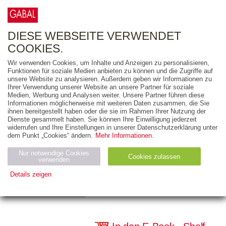
0
ARTIKEL
0.00 €
DIESE WEBSEITE VERWENDET
COOKIES.
Wir verwenden Cookies, um Inhalte und Anzeigen zu personalisieren,
Funktionen für soziale Medien anbieten zu können und die Zugriffe auf
SILVIA KOHRING
unsere Website zu analysieren. Außerdem geben wir Informationen zu
Ihrer Verwendung unserer Website an unsere Partner für soziale
30 Minuten
Medien, Werbung und Analysen weiter. Unsere Partner führen diese
Informationen möglicherweise mit weiteren Daten zusammen, die Sie
Suchmaschinenopt
ihnen bereitgestellt haben oder die sie im Rahmen Ihrer Nutzung der
Dienste gesammelt haben. Sie können Ihre Einwilligung jederzeit
widerrufen und Ihre Einstellungen in unserer Datenschutzerklärung unter
dem Punkt „Cookies“ ändern.
Mehr Informationen.
96 Seiten
E-Book (PDF)
Nur notwendige Cookies
Cookies zulassen
verwenden
Details zeigen
978-3-96740-185-1
€ 9,99 (D)
| € 9,99 (A)
Notwendig (2)
Statistiken (4)
Marketing (4)
Anbiet
Abl
Ty
Name
Zweck
er
auf
p
H