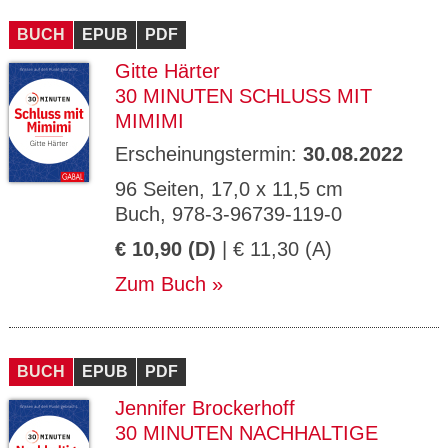
CMS_S
gabal-
Se
Wird für die Speicherung der Benutzer-
T
ESSION
verlag.
ssi
Session verwendet
T
BUCH
_ID
EPUB
de
PDF
on
P
H
Gitte Härter
gabal-
Speichert den Zustimmungsstatus des
90
GV_CO
T
verlag.
Benutzers für Cookies auf der aktuellen
Ta
OKIES
T
30 MINUTEN SCHLUSS MIT
de
Domäne.
ge
P
MIMIMI
Erscheinungstermin:
30.08.2022
96 Seiten, 17,0 x 11,5 cm
Buch, 978-3-96739-119-0
€ 10,90 (D)
| € 11,30 (A)
Zum Buch
BUCH
EPUB
PDF
Jennifer Brockerhoff
30 MINUTEN NACHHALTIGE