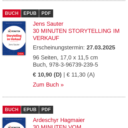
BUCH
EPUB
PDF
Jens Sauter
30 MINUTEN STORYTELLING IM
VERKAUF
Erscheinungstermin:
27.03.2025
96 Seiten, 17,0 x 11,5 cm
Buch, 978-3-96739-239-5
€ 10,90 (D)
| € 11,30 (A)
Zum Buch
BUCH
EPUB
PDF
Ardeschyr Hagmaier
30 MINUTEN VOM