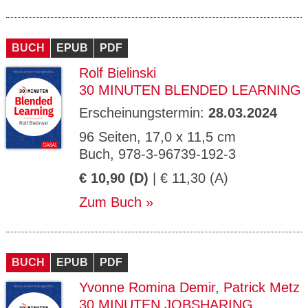
BUCH
EPUB
PDF
Rolf Bielinski
30 MINUTEN BLENDED LEARNING
Erscheinungstermin:
28.03.2024
96 Seiten, 17,0 x 11,5 cm
Buch, 978-3-96739-192-3
€ 10,90 (D)
| € 11,30 (A)
Zum Buch
BUCH
EPUB
PDF
Yvonne Romina Demir
,
Patrick Metz
30 MINUTEN JOBSHARING