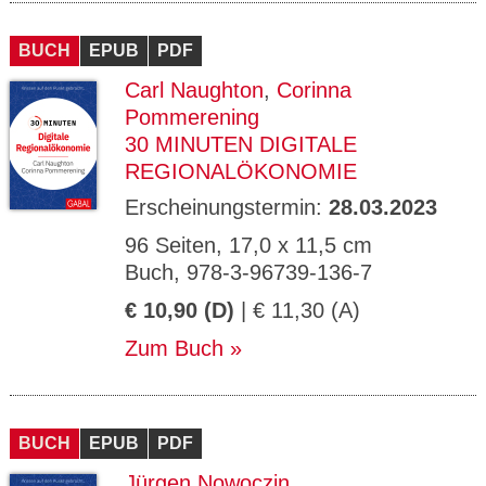
BUCH
EPUB
PDF
Carl Naughton
,
Corinna
Pommerening
30 MINUTEN DIGITALE
REGIONALÖKONOMIE
Erscheinungstermin:
28.03.2023
96 Seiten, 17,0 x 11,5 cm
Buch, 978-3-96739-136-7
€ 10,90 (D)
| € 11,30 (A)
Zum Buch
BUCH
EPUB
PDF
Jürgen Nowoczin