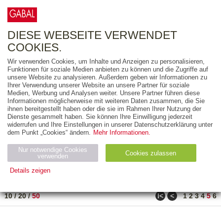
0
ARTIKEL
0.00 €
DIESE WEBSEITE VERWENDET
COOKIES.
Wir verwenden Cookies, um Inhalte und Anzeigen zu personalisieren,
FREITEXT
Funktionen für soziale Medien anbieten zu können und die Zugriffe auf
unsere Website zu analysieren. Außerdem geben wir Informationen zu
Ihrer Verwendung unserer Website an unsere Partner für soziale
AUSGABEART
Medien, Werbung und Analysen weiter. Unsere Partner führen diese
Informationen möglicherweise mit weiteren Daten zusammen, die Sie
AUS DER REIHE
ihnen bereitgestellt haben oder die sie im Rahmen Ihrer Nutzung der
Dienste gesammelt haben. Sie können Ihre Einwilligung jederzeit
widerrufen und Ihre Einstellungen in unserer Datenschutzerklärung unter
ZUM THEMA
dem Punkt „Cookies“ ändern.
Mehr Informationen.
Nur notwendige Cookies
Neuerscheinung
Bestseller
Cookies zulassen
suchen
verwenden
Details zeigen
TITEL
/
PREIS
/
DATUM
241 BIS 288 VON 288
Notwendig (2)
Statistiken (4)
Marketing (4)
ǀ<
<
10
/
20
/
50
1
2
3
4
5
6
Anbiet
Abl
Ty
Name
Zweck
er
auf
p
H