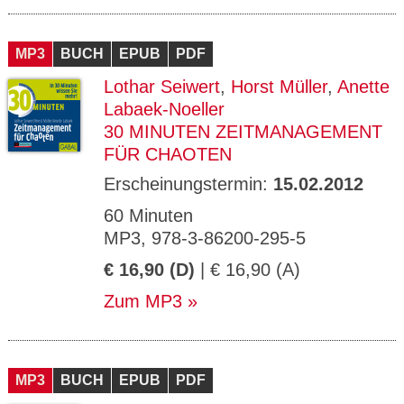
MP3
BUCH
EPUB
PDF
Lothar Seiwert
,
Horst Müller
,
Anette
Labaek-Noeller
30 MINUTEN ZEITMANAGEMENT
FÜR CHAOTEN
Erscheinungstermin:
15.02.2012
60 Minuten
MP3, 978-3-86200-295-5
€ 16,90 (D)
| € 16,90 (A)
Zum MP3
MP3
BUCH
EPUB
PDF