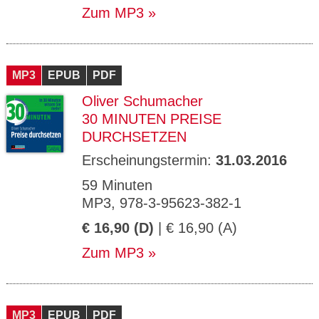
Zum MP3
MP3
EPUB
PDF
Oliver Schumacher
30 MINUTEN PREISE
DURCHSETZEN
Erscheinungstermin:
31.03.2016
59 Minuten
MP3, 978-3-95623-382-1
€ 16,90 (D)
| € 16,90 (A)
Zum MP3
MP3
EPUB
PDF