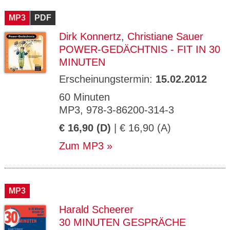
CMS_S
gabal-
Se
Wird für die Speicherung der Benutzer-
T
ESSION
verlag.
ssi
Session verwendet
T
MP3
_ID
PDF
de
on
P
H
Dirk Konnertz
,
Christiane Sauer
gabal-
Speichert den Zustimmungsstatus des
90
GV_CO
T
verlag.
Benutzers für Cookies auf der aktuellen
Ta
OKIES
T
POWER-GEDÄCHTNIS - FIT IN 30
de
Domäne.
ge
P
MINUTEN
Erscheinungstermin:
15.02.2012
60 Minuten
MP3, 978-3-86200-314-3
€ 16,90 (D)
| € 16,90 (A)
Zum MP3
MP3
Harald Scheerer
30 MINUTEN GESPRÄCHE