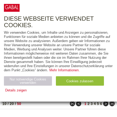
0
ARTIKEL
0.00 €
DIESE WEBSEITE VERWENDET
COOKIES.
Wir verwenden Cookies, um Inhalte und Anzeigen zu personalisieren,
FREITEXT
Funktionen für soziale Medien anbieten zu können und die Zugriffe auf
unsere Website zu analysieren. Außerdem geben wir Informationen zu
Ihrer Verwendung unserer Website an unsere Partner für soziale
AUSGABEART
Medien, Werbung und Analysen weiter. Unsere Partner führen diese
Informationen möglicherweise mit weiteren Daten zusammen, die Sie
AUS DER REIHE
ihnen bereitgestellt haben oder die sie im Rahmen Ihrer Nutzung der
Dienste gesammelt haben. Sie können Ihre Einwilligung jederzeit
widerrufen und Ihre Einstellungen in unserer Datenschutzerklärung unter
ZUM THEMA
dem Punkt „Cookies“ ändern.
Mehr Informationen.
Nur notwendige Cookies
Neuerscheinung
Bestseller
Cookies zulassen
suchen
verwenden
Details zeigen
TITEL
/
PREIS
/
DATUM
31 BIS 80 VON 271
Notwendig (2)
Statistiken (4)
Marketing (4)
ǀ<
<
>
>ǀ
10
/
20
/
50
1
2
3
4
5
6
Anbiet
Abl
Ty
Name
Zweck
er
auf
p
H