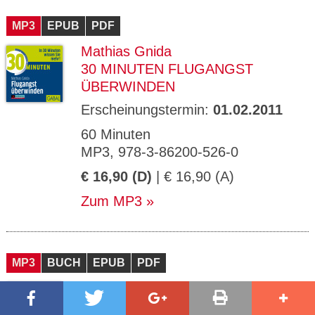
MP3
EPUB
PDF
Mathias Gnida
30 MINUTEN FLUGANGST
ÜBERWINDEN
Erscheinungstermin:
01.02.2011
60 Minuten
MP3, 978-3-86200-526-0
€ 16,90 (D)
| € 16,90 (A)
Zum MP3
MP3
BUCH
EPUB
PDF
Gitte Härter
30 MINUTEN ARSCHLÖCHER