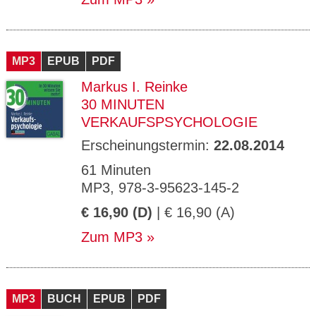
MP3
EPUB
PDF
Markus I. Reinke
30 MINUTEN
VERKAUFSPSYCHOLOGIE
Erscheinungstermin:
22.08.2014
61 Minuten
MP3, 978-3-95623-145-2
€ 16,90 (D)
| € 16,90 (A)
Zum MP3
MP3
BUCH
EPUB
PDF