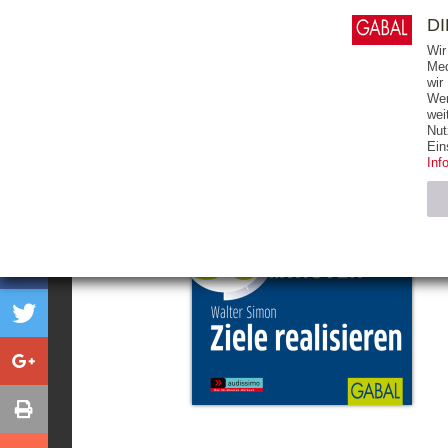
0
ARTIKEL
0.00 €
D
Wir
Med
wir
Wer
START
BÜCHER
wei
Nut
Ein
Inf
Notwendig (2)
Name
CMS_SESSIO
GV_COOKIES