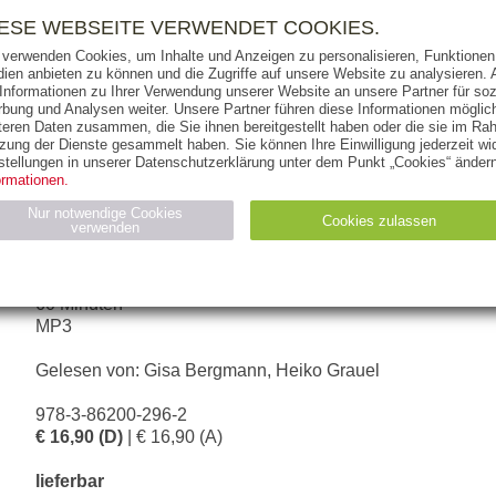
RIGHTS
PRESSE
HANDEL
FÜR UNTERNEHMEN
NEWSL
IESE WEBSEITE VERWENDET COOKIES.
 verwenden Cookies, um Inhalte und Anzeigen zu personalisieren, Funktionen 
ien anbieten zu können und die Zugriffe auf unsere Website zu analysieren
 Informationen zu Ihrer Verwendung unserer Website an unsere Partner für soz
bung und Analysen weiter. Unsere Partner führen diese Informationen möglic
THEMEN
AUTOREN
VERLAG
teren Daten zusammen, die Sie ihnen bereitgestellt haben oder die sie im Ra
zung der Dienste gesammelt haben. Sie können Ihre Einwilligung jederzeit wid
stellungen in unserer Datenschutzerklärung unter dem Punkt „Cookies“ ändern
ormationen.
WALTER SIMON
Nur notwendige Cookies
Cookies zulassen
verwenden
30 Minuten Ziele realisieren
Statistiken (4)
Marketing (4)
60 Minuten
MP3
Anbieter
Zweck
gabal-
N_ID
Wird für die Speicherung der Benutzer-Session verwendet
verlag.de
Gelesen von: Gisa Bergmann, Heiko Grauel
gabal-
Speichert den Zustimmungsstatus des Benutzers für Cookies
verlag.de
auf der aktuellen Domäne.
978-3-86200-296-2
€ 16,90 (D)
| € 16,90 (A)
lieferbar