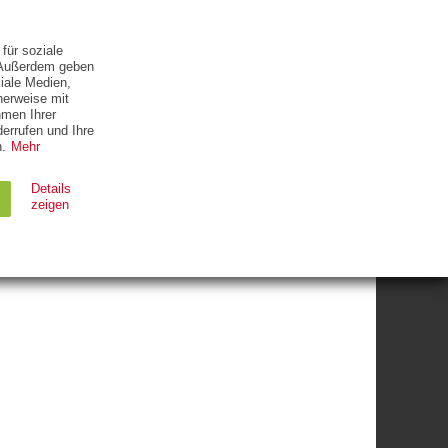
ETTER
KONTAKT
für soziale
. Außerdem geben
iale Medien,
herweise mit
hmen Ihrer
errufen und Ihre
.
Mehr
Details
zeigen
Ablauf
Typ
Session
HTTP
90 Tage
HTTP