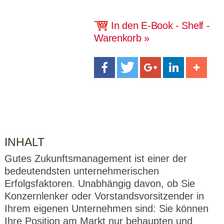
CMS_S
gabal-
Se
Wird für die Speicherung der Benutzer-
T
ESSION
verlag.
ssi
Session verwendet
T
_ID
de
on
P
In den E-Book - Shelf -
H
gabal-
Speichert den Zustimmungsstatus des
90
Warenkorb
GV_CO
T
verlag.
Benutzers für Cookies auf der aktuellen
Ta
OKIES
T
de
Domäne.
ge
P
INHALT
Gutes Zukunftsmanagement ist einer der
bedeutendsten unternehmerischen
Erfolgsfaktoren. Unabhängig davon, ob Sie
Konzernlenker oder Vorstandsvorsitzender in
Ihrem eigenen Unternehmen sind: Sie können
Ihre Position am Markt nur behaupten und