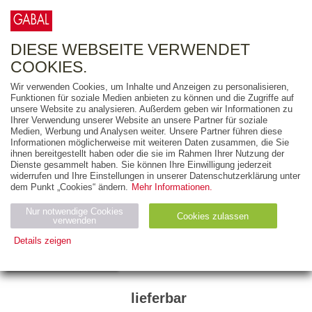
0
ARTIKEL
0.00 €
DIESE WEBSEITE VERWENDET
COOKIES.
Wir verwenden Cookies, um Inhalte und Anzeigen zu personalisieren,
Funktionen für soziale Medien anbieten zu können und die Zugriffe auf
PERO MICIC
unsere Website zu analysieren. Außerdem geben wir Informationen zu
Ihrer Verwendung unserer Website an unsere Partner für soziale
30 Minuten
Medien, Werbung und Analysen weiter. Unsere Partner führen diese
Informationen möglicherweise mit weiteren Daten zusammen, die Sie
Zukunftsmanageme
ihnen bereitgestellt haben oder die sie im Rahmen Ihrer Nutzung der
Dienste gesammelt haben. Sie können Ihre Einwilligung jederzeit
widerrufen und Ihre Einstellungen in unserer Datenschutzerklärung unter
dem Punkt „Cookies“ ändern.
Mehr Informationen.
96 Seiten
E-Book (PDF)
Nur notwendige Cookies
Cookies zulassen
verwenden
Details zeigen
978-3-86200-621-2
€ 7,99 (D)
| € 7,99 (A)
Notwendig (2)
Statistiken (4)
Marketing (4)
Anbiet
Abl
Ty
Name
Zweck
lieferbar
er
auf
p
H