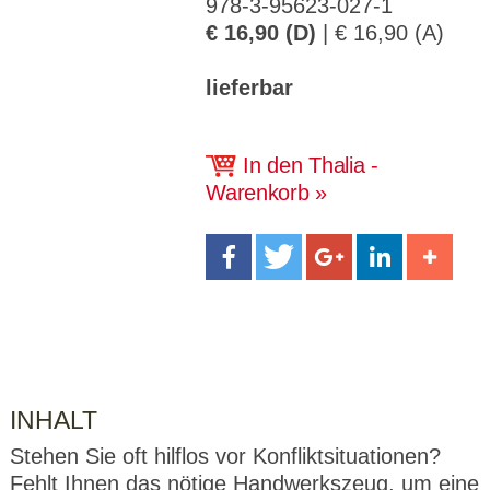
978-3-95623-027-1
CMS_S
gabal-
Se
Wird für die Speicherung der Benutzer-
T
ESSION
verlag.
ssi
Session verwendet
€ 16,90 (D)
| € 16,90 (A)
T
_ID
de
on
P
H
gabal-
Speichert den Zustimmungsstatus des
90
GV_CO
lieferbar
T
verlag.
Benutzers für Cookies auf der aktuellen
Ta
OKIES
T
de
Domäne.
ge
P
In den Thalia -
Warenkorb
INHALT
Stehen Sie oft hilflos vor Konfliktsituationen?
Fehlt Ihnen das nötige Handwerkszeug, um eine