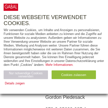
0
ARTIKEL
0.00 €
DIESE WEBSEITE VERWENDET
COOKIES.
Wir verwenden Cookies, um Inhalte und Anzeigen zu personalisieren,
Funktionen für soziale Medien anbieten zu können und die Zugriffe auf
CHRISTEL FREY
unsere Website zu analysieren. Außerdem geben wir Informationen zu
Ihrer Verwendung unserer Website an unsere Partner für soziale
30 Minuten
Medien, Werbung und Analysen weiter. Unsere Partner führen diese
Informationen möglicherweise mit weiteren Daten zusammen, die Sie
Konfliktlösungen
ihnen bereitgestellt haben oder die sie im Rahmen Ihrer Nutzung der
Dienste gesammelt haben. Sie können Ihre Einwilligung jederzeit
widerrufen und Ihre Einstellungen in unserer Datenschutzerklärung unter
dem Punkt „Cookies“ ändern.
Mehr Informationen.
60 Minuten
MP3
Nur notwendige Cookies
Cookies zulassen
verwenden
Details zeigen
Gelesen von: Sabina
Godec, Gilles Karolyi,
Notwendig (2)
Statistiken (4)
Marketing (4)
Gordon Piedesack
Anbiet
Abl
Ty
Name
Zweck
er
auf
p
H