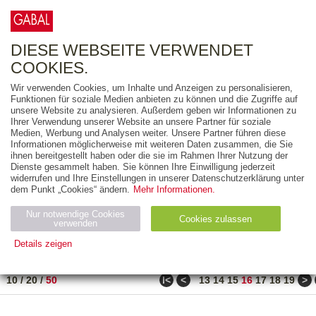
0
ARTIKEL
0.00 €
DIESE WEBSEITE VERWENDET
COOKIES.
Wir verwenden Cookies, um Inhalte und Anzeigen zu personalisieren,
FREITEXT
Funktionen für soziale Medien anbieten zu können und die Zugriffe auf
unsere Website zu analysieren. Außerdem geben wir Informationen zu
Ihrer Verwendung unserer Website an unsere Partner für soziale
AUSGABEART
Medien, Werbung und Analysen weiter. Unsere Partner führen diese
Informationen möglicherweise mit weiteren Daten zusammen, die Sie
AUS DER REIHE
ihnen bereitgestellt haben oder die sie im Rahmen Ihrer Nutzung der
Dienste gesammelt haben. Sie können Ihre Einwilligung jederzeit
widerrufen und Ihre Einstellungen in unserer Datenschutzerklärung unter
ZUM THEMA
dem Punkt „Cookies“ ändern.
Mehr Informationen.
Nur notwendige Cookies
Neuerscheinung
Bestseller
Cookies zulassen
suchen
verwenden
Details zeigen
TITEL
/
PREIS
/
DATUM
751 BIS 800 VON 917
Notwendig (2)
Statistiken (4)
Marketing (4)
ǀ<
<
>
10
/
20
/
50
13
14
15
16
17
18
19
Anbiet
Abl
Ty
Name
Zweck
er
auf
p
H