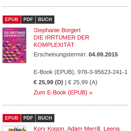
EPUB
PDF
BUCH
Stephanie Borgert
DIE IRRTÜMER DER
KOMPLEXITÄT
Erscheinungstermin:
04.09.2015
E-Book (EPUB), 978-3-95623-241-1
€ 25,99 (D)
| € 25,99 (A)
Zum E-Book (EPUB)
EPUB
PDF
BUCH
Kory Kogon
,
Adam Merrill
,
Leena