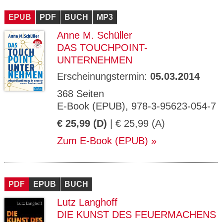
CMS_S
gabal-
Se
Wird für die Speicherung der Benutzer-
T
ESSION
verlag.
ssi
Session verwendet
T
EPUB
_ID
PDF
de
BUCH
MP3
on
P
H
Anne M. Schüller
gabal-
Speichert den Zustimmungsstatus des
90
GV_CO
T
verlag.
Benutzers für Cookies auf der aktuellen
Ta
OKIES
T
DAS TOUCHPOINT-
de
Domäne.
ge
P
UNTERNEHMEN
Erscheinungstermin:
05.03.2014
368 Seiten
E-Book (EPUB), 978-3-95623-054-7
€ 25,99 (D)
| € 25,99 (A)
Zum E-Book (EPUB)
PDF
EPUB
BUCH
Lutz Langhoff
DIE KUNST DES FEUERMACHENS