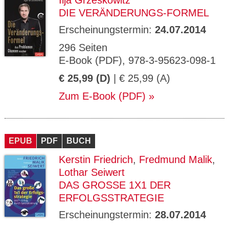
Ilja Grzeskowitz
DIE VERÄNDERUNGS-FORMEL
Erscheinungstermin:
24.07.2014
296 Seiten
E-Book (PDF), 978-3-95623-098-1
€ 25,99 (D)
| € 25,99 (A)
Zum E-Book (PDF)
EPUB
PDF
BUCH
Kerstin Friedrich
,
Fredmund Malik
,
Lothar Seiwert
DAS GROSSE 1X1 DER E
RFOLGSSTRATEGIE
Erscheinungstermin:
28.07.2014