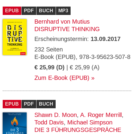
EPUB
PDF
BUCH
MP3
Bernhard von Mutius
DISRUPTIVE THINKING
Erscheinungstermin:
13.09.2017
232 Seiten
E-Book (EPUB), 978-3-95623-507-8
€ 25,99 (D)
| € 25,99 (A)
Zum E-Book (EPUB)
EPUB
PDF
BUCH
Shawn D. Moon
,
A. Roger Merrill
,
Todd Davis
,
Michael Simpson
DIE 3 FÜHRUNGSGESPRÄCHE