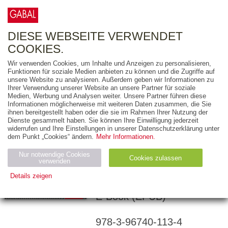
0
ARTIKEL
0.00 €
DIESE WEBSEITE VERWENDET
COOKIES.
Wir verwenden Cookies, um Inhalte und Anzeigen zu personalisieren,
Funktionen für soziale Medien anbieten zu können und die Zugriffe auf
MARCUS DISSELKAMP
unsere Website zu analysieren. Außerdem geben wir Informationen zu
Ihrer Verwendung unserer Website an unsere Partner für soziale
Digital Leaders
Medien, Werbung und Analysen weiter. Unsere Partner führen diese
Informationen möglicherweise mit weiteren Daten zusammen, die Sie
ihnen bereitgestellt haben oder die sie im Rahmen Ihrer Nutzung der
9 PRINZIPIEN, WIE SIE
Dienste gesammelt haben. Sie können Ihre Einwilligung jederzeit
MIT DER
widerrufen und Ihre Einstellungen in unserer Datenschutzerklärung unter
dem Punkt „Cookies“ ändern.
Mehr Informationen.
DIGITALISIERUNG
GELD VERDIENEN
Nur notwendige Cookies
Cookies zulassen
verwenden
Details zeigen
240 Seiten
Notwendig (2)
Statistiken (4)
Marketing (4)
E-Book (EPUB)
Anbiet
Abl
Ty
Name
Zweck
er
auf
p
978-3-96740-113-4
H