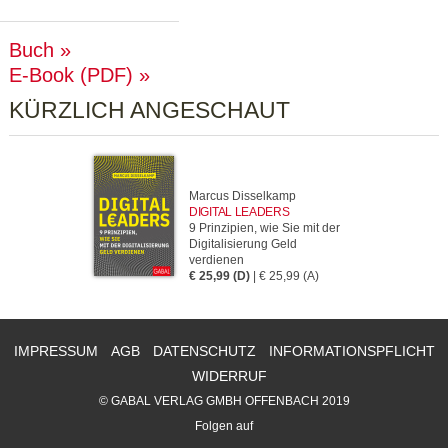
Buch
E-Book (PDF)
KÜRZLICH ANGESCHAUT
Marcus Disselkamp
DIGITAL LEADERS
9 Prinzipien, wie Sie mit der
Digitalisierung Geld
verdienen
€ 25,99 (D)
| € 25,99 (A)
IMPRESSUM
AGB
DATENSCHUTZ
INFORMATIONSPFLICHT
WIDERRUF
© GABAL VERLAG GMBH OFFENBACH 2019
Folgen auf