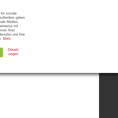
ETTER
KONTAKT
für soziale
. Außerdem geben
iale Medien,
herweise mit
hmen Ihrer
errufen und Ihre
.
Mehr
Details
zeigen
Ablauf
Typ
Session
HTTP
90 Tage
HTTP