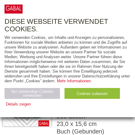
0
ARTIKEL
0.00 €
DIESE WEBSEITE VERWENDET
COOKIES.
Wir verwenden Cookies, um Inhalte und Anzeigen zu personalisieren,
Funktionen für soziale Medien anbieten zu können und die Zugriffe auf
BARBARA MESSER
unsere Website zu analysieren. Außerdem geben wir Informationen zu
Ihrer Verwendung unserer Website an unsere Partner für soziale
Wir brauchen
Medien, Werbung und Analysen weiter. Unsere Partner führen diese
Informationen möglicherweise mit weiteren Daten zusammen, die Sie
andere Trainings!
ihnen bereitgestellt haben oder die sie im Rahmen Ihrer Nutzung der
Dienste gesammelt haben. Sie können Ihre Einwilligung jederzeit
WIE WIR MENSCHEN
widerrufen und Ihre Einstellungen in unserer Datenschutzerklärung unter
dem Punkt „Cookies“ ändern.
Mehr Informationen.
IN UNTERNEHMEN
WEITERBILDEN
Nur notwendige Cookies
Cookies zulassen
verwenden
KÖNNEN
Details zeigen
Notwendig (2)
Statistiken (4)
Marketing (4)
200 Seiten
23,0 x 15,6 cm
Anbiet
Abl
Ty
Name
Zweck
er
auf
p
Buch (Gebunden)
H