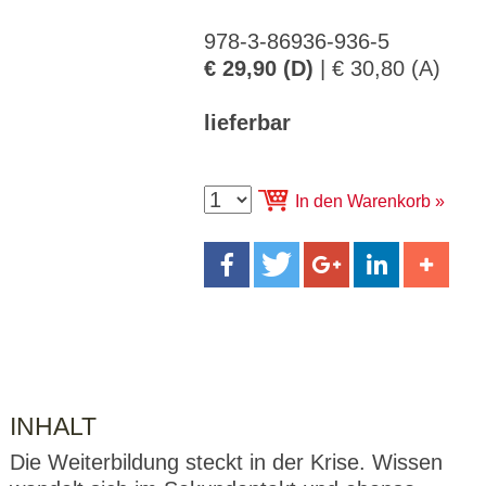
CMS_S
gabal-
Se
Wird für die Speicherung der Benutzer-
T
ESSION
verlag.
ssi
Session verwendet
T
_ID
de
on
978-3-86936-936-5
P
€ 29,90 (D)
| € 30,80 (A)
H
gabal-
Speichert den Zustimmungsstatus des
90
GV_CO
T
verlag.
Benutzers für Cookies auf der aktuellen
Ta
OKIES
T
de
Domäne.
ge
P
lieferbar
In den Warenkorb
INHALT
Die Weiterbildung steckt in der Krise. Wissen