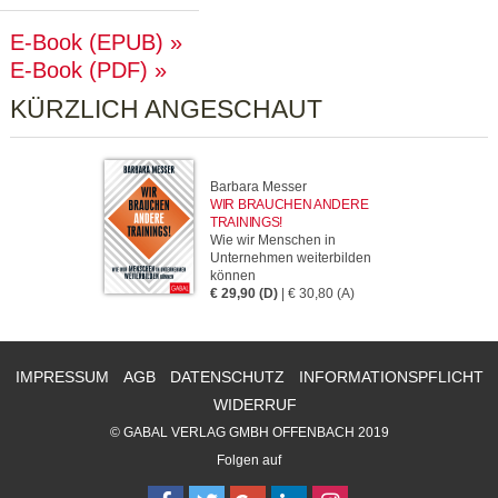
E-Book (EPUB)
E-Book (PDF)
KÜRZLICH ANGESCHAUT
Barbara Messer
WIR BRAUCHEN ANDERE
TRAININGS!
Wie wir Menschen in
Unternehmen weiterbilden
können
€ 29,90 (D)
| € 30,80 (A)
IMPRESSUM
AGB
DATENSCHUTZ
INFORMATIONSPFLICHT
WIDERRUF
© GABAL VERLAG GMBH OFFENBACH 2019
Folgen auf