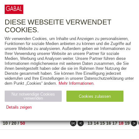
0
ARTIKEL
0.00 €
DIESE WEBSEITE VERWENDET
COOKIES.
Wir verwenden Cookies, um Inhalte und Anzeigen zu personalisieren,
FREITEXT
Funktionen für soziale Medien anbieten zu können und die Zugriffe auf
unsere Website zu analysieren. Außerdem geben wir Informationen zu
Ihrer Verwendung unserer Website an unsere Partner für soziale
AUSGABEART
Medien, Werbung und Analysen weiter. Unsere Partner führen diese
Informationen möglicherweise mit weiteren Daten zusammen, die Sie
AUS DER REIHE
ihnen bereitgestellt haben oder die sie im Rahmen Ihrer Nutzung der
Dienste gesammelt haben. Sie können Ihre Einwilligung jederzeit
widerrufen und Ihre Einstellungen in unserer Datenschutzerklärung unter
ZUM THEMA
dem Punkt „Cookies“ ändern.
Mehr Informationen.
Nur notwendige Cookies
Neuerscheinung
Bestseller
Cookies zulassen
suchen
verwenden
Details zeigen
TITEL
/
PREIS
/
DATUM
851 BIS 900 VON 917
Notwendig (2)
Statistiken (4)
Marketing (4)
ǀ<
<
>
10
/
20
/
50
13
14
15
16
17
18
19
Anbiet
Abl
Ty
Name
Zweck
er
auf
p
H