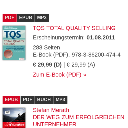
PDF
EPUB
MP3
TQS TOTAL QUALITY SELLING
Erscheinungstermin:
01.08.2011
288 Seiten
E-Book (PDF), 978-3-86200-474-4
€ 29,99 (D)
| € 29,99 (A)
Zum E-Book (PDF)
EPUB
PDF
BUCH
MP3
Stefan Merath
DER WEG ZUM ERFOLGREICHEN
UNTERNEHMER