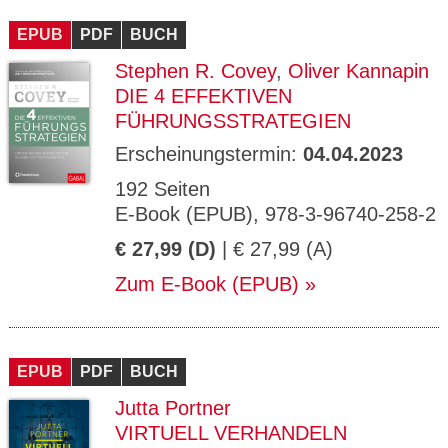
CMS_S
gabal-
Se
Wird für die Speicherung der Benutzer-
T
ESSION
verlag.
ssi
Session verwendet
T
EPUB
_ID
PDF
de
BUCH
on
P
H
Stephen R. Covey
,
Oliver Kannapin
gabal-
Speichert den Zustimmungsstatus des
90
GV_CO
T
verlag.
Benutzers für Cookies auf der aktuellen
Ta
OKIES
T
DIE 4 EFFEKTIVEN
de
Domäne.
ge
P
FÜHRUNGSSTRATEGIEN
Erscheinungstermin:
04.04.2023
192 Seiten
E-Book (EPUB), 978-3-96740-258-2
€ 27,99 (D)
| € 27,99 (A)
Zum E-Book (EPUB)
EPUB
PDF
BUCH
Jutta Portner
VIRTUELL VERHANDELN