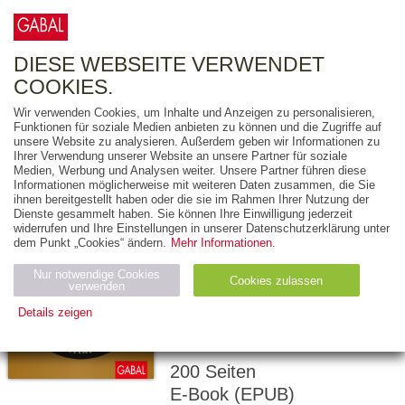
0
ARTIKEL
0.00 €
DIESE WEBSEITE VERWENDET
COOKIES.
Wir verwenden Cookies, um Inhalte und Anzeigen zu personalisieren,
Funktionen für soziale Medien anbieten zu können und die Zugriffe auf
GÜNTER SCHMITZ
unsere Website zu analysieren. Außerdem geben wir Informationen zu
Ihrer Verwendung unserer Website an unsere Partner für soziale
Unternehmertum
Medien, Werbung und Analysen weiter. Unsere Partner führen diese
Informationen möglicherweise mit weiteren Daten zusammen, die Sie
ist nichts für
ihnen bereitgestellt haben oder die sie im Rahmen Ihrer Nutzung der
Feiglinge
Dienste gesammelt haben. Sie können Ihre Einwilligung jederzeit
widerrufen und Ihre Einstellungen in unserer Datenschutzerklärung unter
dem Punkt „Cookies“ ändern.
Mehr Informationen.
MIT MUT,
KONSEQUENZ UND
Nur notwendige Cookies
Cookies zulassen
verwenden
KREATIVITÄT ZUM
Details zeigen
ERFOLG
Notwendig (2)
Statistiken (4)
Marketing (4)
200 Seiten
Anbiet
Abl
Ty
Name
Zweck
er
auf
p
E-Book (EPUB)
H