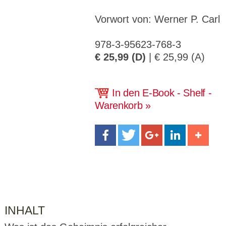
CMS_S
gabal-
Se
Wird für die Speicherung der Benutzer-
T
ESSION
verlag.
ssi
Session verwendet
T
_ID
de
on
Vorwort von: Werner P. Carl
P
H
gabal-
Speichert den Zustimmungsstatus des
90
GV_CO
T
verlag.
Benutzers für Cookies auf der aktuellen
Ta
978-3-95623-768-3
OKIES
T
de
Domäne.
ge
P
€ 25,99 (D)
| € 25,99 (A)
In den E-Book - Shelf -
Warenkorb
INHALT