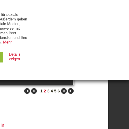
ETTER
KONTAKT
für soziale
. Außerdem geben
iale Medien,
herweise mit
hmen Ihrer
errufen und Ihre
.
Mehr
ZUM THEMA
Details
zeigen
suchen
Ablauf
Typ
ǀ<
<
>
>ǀ
1
2
3
4
5
6
Session
HTTP
90 Tage
HTTP
in