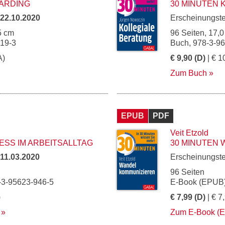
ARDING
30 MINUTEN 
22.10.2020
Erscheinungst
5 cm
96 Seiten, 17,0
019-3
Buch, 978-3-9
A)
€ 9,90 (D)
| € 1
Zum Buch
EPUB
PDF
Veit Etzold
ESS IM ARBEITSALLTAG
30 MINUTEN
11.03.2020
Erscheinungst
96 Seiten
-3-95623-946-5
E-Book (EPUB)
)
€ 7,99 (D)
| € 7
Zum E-Book (