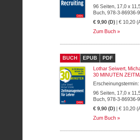
96 Seiten, 17,0 x 11,
Buch, 978-3-86936-
€ 9,90 (D)
| € 10,20 (
Zum Buch
BUCH
EPUB
PDF
Lothar Seiwert
,
Mich
30 MINUTEN ZEIT
Erscheinungstermin:
96 Seiten, 17,0 x 11,
Buch, 978-3-86936-
€ 9,90 (D)
| € 10,20 (
Zum Buch