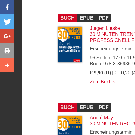
BUCH
EPUB
PDF
Jürgen Lieske
30 MINUTEN TRE
PROFESSIONELL 
Erscheinungstermin:
96 Seiten, 17,0 x 11,
Buch, 978-3-86936-
€ 9,90 (D)
| € 10,20 (
Zum Buch
BUCH
EPUB
PDF
André May
30 MINUTEN RECR
Erscheinungstermin: