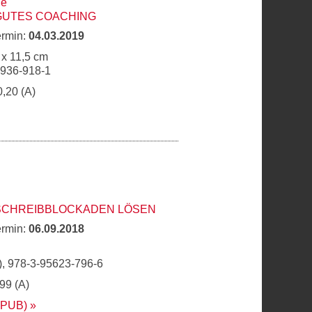
ne
GUTES COACHING
ermin:
04.03.2019
 x 11,5 cm
6936-918-1
0,20 (A)
 SCHREIBBLOCKADEN LÖSEN
ermin:
06.09.2018
, 978-3-95623-796-6
,99 (A)
EPUB)