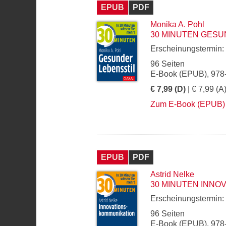
EPUB
PDF
Monika A. Pohl
30 MINUTEN GESU
Erscheinungstermin:
96 Seiten
E-Book (EPUB), 978
€ 7,99 (D)
| € 7,99 (A
Zum E-Book (EPUB)
EPUB
PDF
Astrid Nelke
30 MINUTEN INNO
Erscheinungstermin:
96 Seiten
E-Book (EPUB), 978