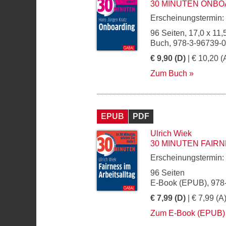
30 MINUTEN ONBO
Erscheinungstermin:
96 Seiten, 17,0 x 11,
Buch, 978-3-96739-
€ 9,90 (D)
| € 10,20 (
Zum Buch
EPUB
PDF
Ulrich Wiek
30 MINUTEN FAIRN
Erscheinungstermin:
96 Seiten
E-Book (EPUB), 978
€ 7,99 (D)
| € 7,99 (A
Zum E-Book (EPUB)