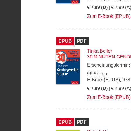
€ 7,99 (D)
| € 7,99 (A
Zum E-Book (EPUB)
EPUB
PDF
Tinka Beller
30 MINUTEN GEN
Erscheinungstermin:
96 Seiten
E-Book (EPUB), 978
€ 7,99 (D)
| € 7,99 (A
Zum E-Book (EPUB)
EPUB
PDF