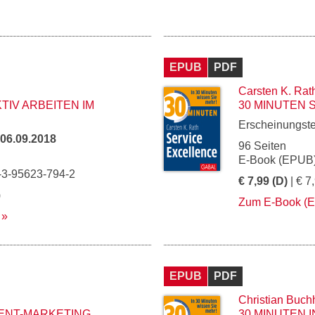
EPUB
PDF
Carsten K. Rat
TIV ARBEITEN IM
30 MINUTEN 
Erscheinungst
06.09.2018
96 Seiten
E-Book (EPUB)
-3-95623-794-2
€ 7,99 (D)
| € 7
)
Zum E-Book (
EPUB
PDF
Christian Buch
ENT-MARKETING
30 MINUTEN 