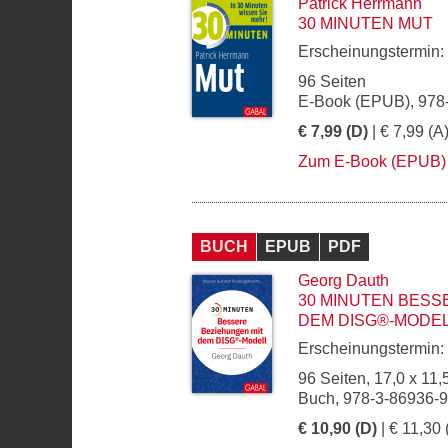
Patrick Herrmann
30 MINUTEN MUT
Erscheinungstermin:
96 Seiten
E-Book (EPUB), 978
€ 7,99 (D)
| € 7,99 (A
Zum E-Book (EPUB)
BUCH
EPUB
PDF
Georg Dauth
30 MINUTEN BESS
DEM DISG®-MODE
Erscheinungstermin:
96 Seiten, 17,0 x 11,
Buch, 978-3-86936-
€ 10,90 (D)
| € 11,30 