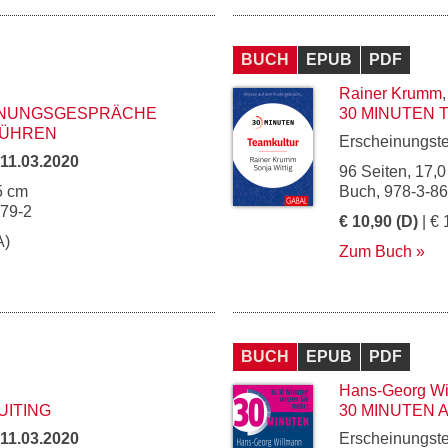
BUCH
EPUB
PDF
Rainer Krumm
NNUNGSGESPRÄCHE
30 MINUTEN
FÜHREN
Erscheinungst
11.03.2020
96 Seiten, 17,0
5 cm
Buch, 978-3-8
979-2
€ 10,90 (D)
| € 
A)
Zum Buch
BUCH
EPUB
PDF
Hans-Georg Wi
UITING
30 MINUTEN 
11.03.2020
Erscheinungst