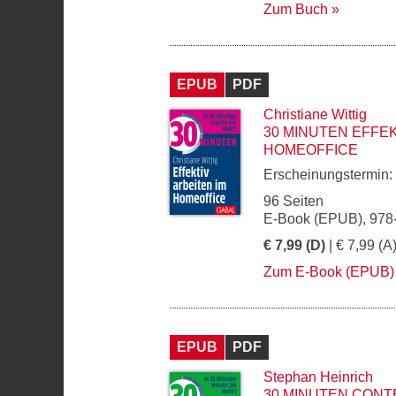
Zum Buch
EPUB
PDF
Christiane Wittig
30 MINUTEN EFFEK
HOMEOFFICE
Erscheinungstermin:
96 Seiten
E-Book (EPUB), 978
€ 7,99 (D)
| € 7,99 (A
Zum E-Book (EPUB)
EPUB
PDF
Stephan Heinrich
30 MINUTEN CONT