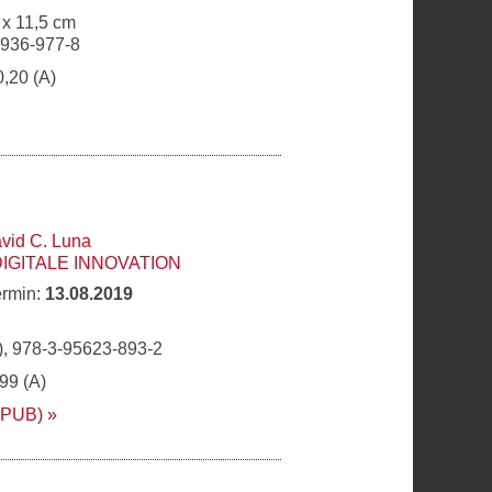
 x 11,5 cm
6936-977-8
0,20 (A)
vid C. Luna
DIGITALE INNOVATION
ermin:
13.08.2019
, 978-3-95623-893-2
,99 (A)
EPUB)