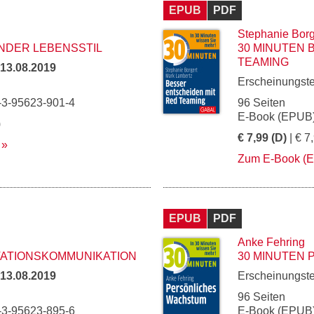
EPUB
PDF
Stephanie Borg
NDER LEBENSSTIL
30 MINUTEN 
TEAMING
13.08.2019
Erscheinungst
-3-95623-901-4
96 Seiten
E-Book (EPUB)
)
€ 7,99 (D)
| € 7
Zum E-Book (
EPUB
PDF
Anke Fehring
VATIONSKOMMUNIKATION
30 MINUTEN
13.08.2019
Erscheinungst
96 Seiten
-3-95623-895-6
E-Book (EPUB)