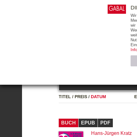
0
ARTIKEL
0.00 €
D
Wir
Med
wir
Wer
START
BÜCHER
wei
Nut
GESAMTVERZEICHNIS
BÜCHER
E-BO
Ein
Inf
FREITEXT
Neuerscheinung
Bests
Notwendig (2)
Name
TITEL
/
PREIS
/
DATUM
E
CMS_SESSIO
GV_COOKIES
BUCH
EPUB
PDF
Hans-Jürgen Kratz