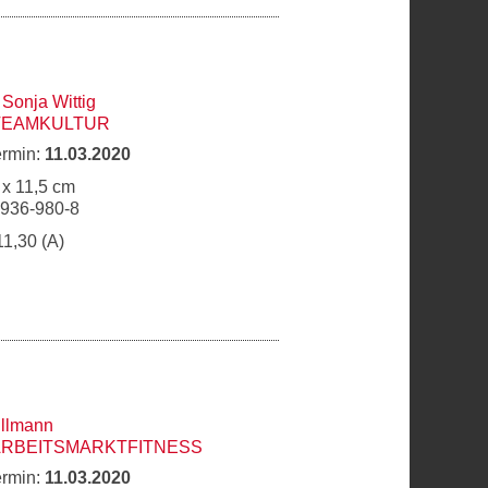
,
Sonja Wittig
 TEAMKULTUR
ermin:
11.03.2020
 x 11,5 cm
6936-980-8
11,30 (A)
llmann
ARBEITSMARKTFITNESS
ermin:
11.03.2020