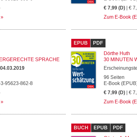
)
€ 7,99 (D)
| € 7
Zum E-Book (
EPUB
PDF
Dörthe Huth
DERGERECHTE SPRACHE
30 MINUTEN
04.03.2019
Erscheinungst
96 Seiten
-3-95623-862-8
E-Book (EPUB)
)
€ 7,99 (D)
| € 7
Zum E-Book (
BUCH
EPUB
PDF