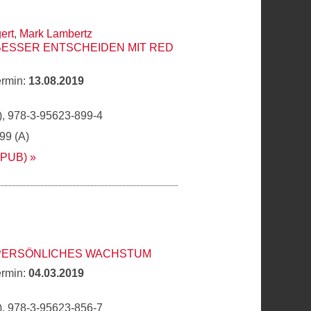
ert
,
Mark Lambertz
BESSER ENTSCHEIDEN MIT RED
ermin:
13.08.2019
, 978-3-95623-899-4
,99 (A)
EPUB)
 PERSÖNLICHES WACHSTUM
ermin:
04.03.2019
, 978-3-95623-856-7