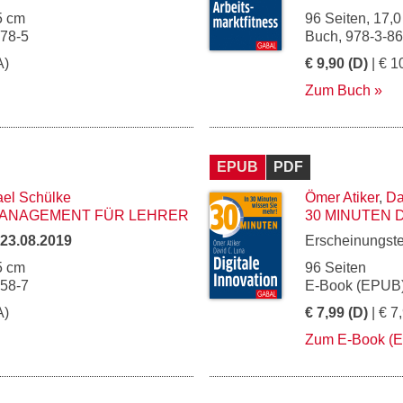
5 cm
96 Seiten, 17,0
978-5
Buch, 978-3-8
A)
€ 9,90 (D)
| € 1
Zum Buch
EPUB
PDF
ael Schülke
Ömer Atiker
,
Da
MANAGEMENT FÜR LEHRER
30 MINUTEN 
23.08.2019
Erscheinungst
5 cm
96 Seiten
958-7
E-Book (EPUB)
A)
€ 7,99 (D)
| € 7
Zum E-Book (