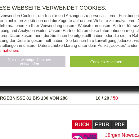
RIGHTS
PRESSE
HANDEL
FÜR UNTERNEHMEN
NEWSL
IESE WEBSEITE VERWENDET COOKIES.
 verwenden Cookies, um Inhalte und Anzeigen zu personalisieren, Funktionen 
ien anbieten zu können und die Zugriffe auf unsere Website zu analysieren
 Informationen zu Ihrer Verwendung unserer Website an unsere Partner für soz
bung und Analysen weiter. Unsere Partner führen diese Informationen möglic
THEMEN
AUTOREN
VERLAG
teren Daten zusammen, die Sie ihnen bereitgestellt haben oder die sie im Ra
zung der Dienste gesammelt haben. Sie können Ihre Einwilligung jederzeit wid
OKS
AUDIO-CDS
MP3
NON-BOOKS
stellungen in unserer Datenschutzerklärung unter dem Punkt „Cookies“ ändern
ormationen.
AUSGABEART
AUS DER REIHE
Nur notwendige Cookies
Cookies zulassen
verwenden
eller
Statistiken (4)
Marketing (4)
Anbieter
Zweck
RGEBNISSE
81 BIS 130 VON 288
10
/
20
/
50
gabal-
N_ID
Wird für die Speicherung der Benutzer-Session verwendet
verlag.de
gabal-
Speichert den Zustimmungsstatus des Benutzers für Cookies
verlag.de
auf der aktuellen Domäne.
BUCH
EPUB
PDF
Jürgen Nowocz