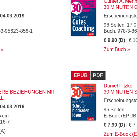
Günter A. Men
30 MINUTEN 
04.03.2019
Erscheinungst
96 Seiten, 17,0
-3-95623-858-1
Buch, 978-3-8
)
€ 9,90 (D)
| € 1
Zum Buch
EPUB
PDF
Daniel Fitzke
ERE BEZIEHUNGEN MIT
30 MINUTEN
LL
Erscheinungst
04.03.2019
96 Seiten
5 cm
E-Book (EPUB)
916-7
€ 7,99 (D)
| € 7
(A)
Zum E-Book (