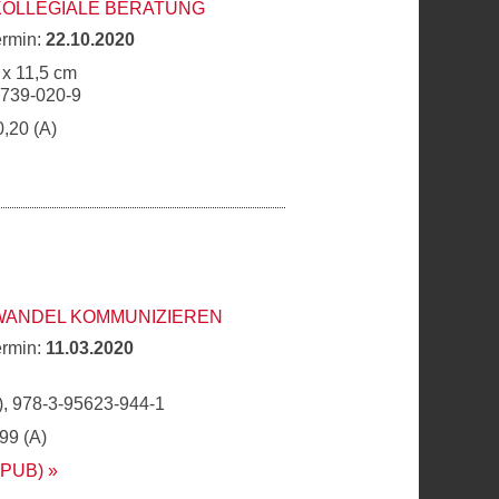
KOLLEGIALE BERATUNG
ermin:
22.10.2020
 x 11,5 cm
6739-020-9
0,20 (A)
 WANDEL KOMMUNIZIEREN
ermin:
11.03.2020
, 978-3-95623-944-1
,99 (A)
EPUB)