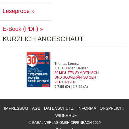
Leseprobe
E-Book (PDF)
KÜRZLICH ANGESCHAUT
Thomas Lorenz
Klaus-Jürgen Deuser
30 MINUTEN SYMPATHISCH
UND SOUVERÄN: SO GEHT
VORTRAGEN!
€ 7,99 (D)
| € 7,99 (A)
IMPRESSUM
AGB
DATENSCHUTZ
INFORMATIONSPFLICHT
WIDERRUF
© GABAL VERLAG GMBH OFFENBACH 2019