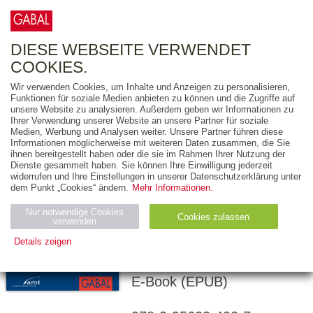
0
ARTIKEL
0.00 €
DIESE WEBSEITE VERWENDET
COOKIES.
Wir verwenden Cookies, um Inhalte und Anzeigen zu personalisieren,
Funktionen für soziale Medien anbieten zu können und die Zugriffe auf
THOMAS LORENZ
unsere Website zu analysieren. Außerdem geben wir Informationen zu
Ihrer Verwendung unserer Website an unsere Partner für soziale
KLAUS-JÜRGEN
Medien, Werbung und Analysen weiter. Unsere Partner führen diese
DEUSER
Informationen möglicherweise mit weiteren Daten zusammen, die Sie
ihnen bereitgestellt haben oder die sie im Rahmen Ihrer Nutzung der
30 Minuten
Dienste gesammelt haben. Sie können Ihre Einwilligung jederzeit
widerrufen und Ihre Einstellungen in unserer Datenschutzerklärung unter
Sympathisch und
dem Punkt „Cookies“ ändern.
Mehr Informationen.
souverän: So geht
Nur notwendige Cookies
Vortragen!
Cookies zulassen
verwenden
Details zeigen
96 Seiten
Notwendig (2)
Statistiken (4)
Marketing (4)
E-Book (EPUB)
Anbiet
Abl
Ty
Name
Zweck
er
auf
p
H