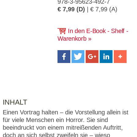
978-3-95623-492-7
CMS_S
gabal-
Se
Wird für die Speicherung der Benutzer-
T
ESSION
verlag.
ssi
Session verwendet
€ 7,99 (D)
| € 7,99 (A)
T
_ID
de
on
P
H
gabal-
Speichert den Zustimmungsstatus des
90
GV_CO
T
verlag.
Benutzers für Cookies auf der aktuellen
Ta
OKIES
T
In den E-Book - Shelf -
de
Domäne.
ge
P
Warenkorb
INHALT
Einen Vortrag halten – die Vorstellung allein ist
für viele Menschen ein Horror. Sie sind
beeindruckt von einem mitreißenden Auftritt,
doch an sich selbst zweifeln sie – wieso