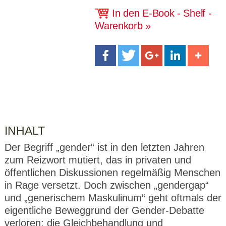
CMS_S
gabal-
Se
Wird für die Speicherung der Benutzer-
T
ESSION
verlag.
ssi
In den E-Book - Shelf -
Session verwendet
T
_ID
de
on
P
Warenkorb
H
gabal-
Speichert den Zustimmungsstatus des
90
GV_CO
T
verlag.
Benutzers für Cookies auf der aktuellen
Ta
OKIES
T
de
Domäne.
ge
P
INHALT
Der Begriff „gender“ ist in den letzten Jahren
zum Reizwort mutiert, das in privaten und
öffentlichen Diskussionen regelmäßig Menschen
in Rage versetzt. Doch zwischen „gendergap“
und „generischem Maskulinum“ geht oftmals der
eigentliche Beweggrund der Gender-Debatte
verloren: die Gleichbehandlung und