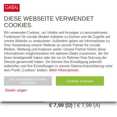
0
ARTIKEL
0.00 €
DIESE WEBSEITE VERWENDET
COOKIES.
Wir verwenden Cookies, um Inhalte und Anzeigen zu personalisieren,
Funktionen für soziale Medien anbieten zu können und die Zugriffe auf
TINKA BELLER
unsere Website zu analysieren. Außerdem geben wir Informationen zu
Ihrer Verwendung unserer Website an unsere Partner für soziale
30 Minuten
Medien, Werbung und Analysen weiter. Unsere Partner führen diese
Informationen möglicherweise mit weiteren Daten zusammen, die Sie
Gendergerechte
ihnen bereitgestellt haben oder die sie im Rahmen Ihrer Nutzung der
Sprache
Dienste gesammelt haben. Sie können Ihre Einwilligung jederzeit
widerrufen und Ihre Einstellungen in unserer Datenschutzerklärung unter
dem Punkt „Cookies“ ändern.
Mehr Informationen.
96 Seiten
Nur notwendige Cookies
Cookies zulassen
verwenden
E-Book (PDF)
Details zeigen
978-3-95623-861-1
Notwendig (2)
Statistiken (4)
Marketing (4)
€ 7,99 (D)
| € 7,99 (A)
Anbiet
Abl
Ty
Name
Zweck
er
auf
p
H