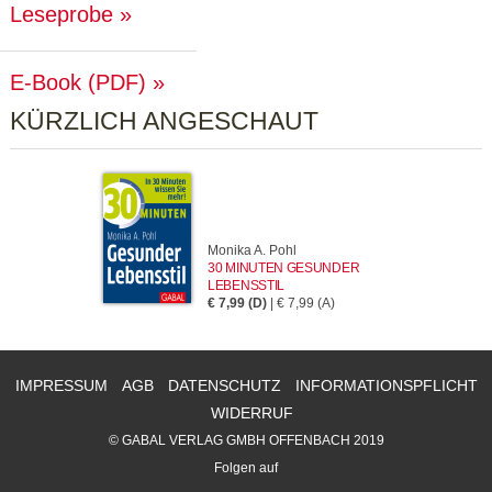
Leseprobe
E-Book (PDF)
KÜRZLICH ANGESCHAUT
Monika A. Pohl
30 MINUTEN GESUNDER
LEBENSSTIL
€ 7,99 (D)
| € 7,99 (A)
IMPRESSUM
AGB
DATENSCHUTZ
INFORMATIONSPFLICHT
WIDERRUF
© GABAL VERLAG GMBH OFFENBACH 2019
Folgen auf