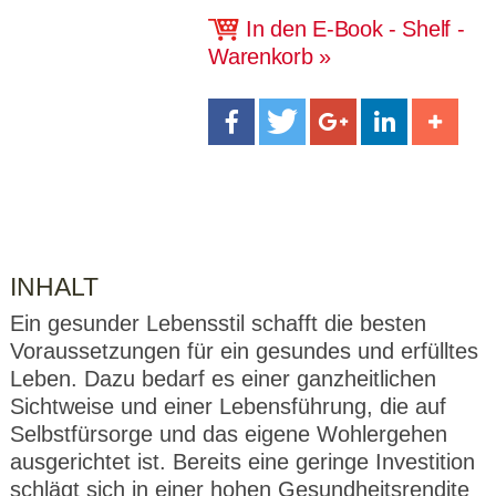
CMS_S
gabal-
Se
Wird für die Speicherung der Benutzer-
T
ESSION
verlag.
ssi
In den E-Book - Shelf -
Session verwendet
T
_ID
de
on
P
Warenkorb
H
gabal-
Speichert den Zustimmungsstatus des
90
GV_CO
T
verlag.
Benutzers für Cookies auf der aktuellen
Ta
OKIES
T
de
Domäne.
ge
P
INHALT
Ein gesunder Lebensstil schafft die besten
Voraussetzungen für ein gesundes und erfülltes
Leben. Dazu bedarf es einer ganzheitlichen
Sichtweise und einer Lebensführung, die auf
Selbstfürsorge und das eigene Wohlergehen
ausgerichtet ist. Bereits eine geringe Investition
schlägt sich in einer hohen Gesundheitsrendite