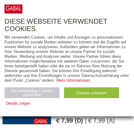
0
ARTIKEL
0.00 €
DIESE WEBSEITE VERWENDET
COOKIES.
Wir verwenden Cookies, um Inhalte und Anzeigen zu personalisieren,
Funktionen für soziale Medien anbieten zu können und die Zugriffe auf
MONIKA A. POHL
unsere Website zu analysieren. Außerdem geben wir Informationen zu
Ihrer Verwendung unserer Website an unsere Partner für soziale
30 Minuten
Medien, Werbung und Analysen weiter. Unsere Partner führen diese
Informationen möglicherweise mit weiteren Daten zusammen, die Sie
Gesunder
ihnen bereitgestellt haben oder die sie im Rahmen Ihrer Nutzung der
Lebensstil
Dienste gesammelt haben. Sie können Ihre Einwilligung jederzeit
widerrufen und Ihre Einstellungen in unserer Datenschutzerklärung unter
dem Punkt „Cookies“ ändern.
Mehr Informationen.
96 Seiten
Nur notwendige Cookies
Cookies zulassen
verwenden
E-Book (EPUB)
Details zeigen
978-3-95623-901-4
Notwendig (2)
Statistiken (4)
Marketing (4)
€ 7,99 (D)
| € 7,99 (A)
Anbiet
Abl
Ty
Name
Zweck
er
auf
p
H