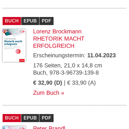
BUCH
EPUB
PDF
Lorenz Brockmann
RHETORIK MACHT
ERFOLGREICH
Erscheinungstermin:
11.04.2023
176 Seiten, 21,0 x 14,8 cm
Buch, 978-3-96739-139-8
€ 32,90 (D)
| € 33,90 (A)
Zum Buch
BUCH
EPUB
PDF
Peter Brandl