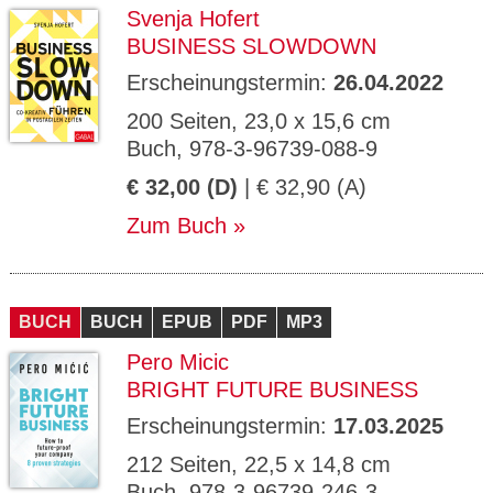
Svenja Hofert
BUSINESS SLOWDOWN
Erscheinungstermin:
26.04.2022
200 Seiten, 23,0 x 15,6 cm
Buch, 978-3-96739-088-9
€ 32,00 (D)
| € 32,90 (A)
Zum Buch
BUCH
BUCH
EPUB
PDF
MP3
Pero Micic
BRIGHT FUTURE BUSINESS
Erscheinungstermin:
17.03.2025
212 Seiten, 22,5 x 14,8 cm
Buch, 978-3-96739-246-3