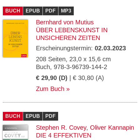
CMS_S
gabal-
Se
Wird für die Speicherung der Benutzer-
T
ESSION
verlag.
ssi
Session verwendet
T
BUCH
_ID
EPUB
de
PDF
MP3
on
P
H
Bernhard von Mutius
gabal-
Speichert den Zustimmungsstatus des
90
GV_CO
T
verlag.
Benutzers für Cookies auf der aktuellen
Ta
OKIES
T
ÜBER LEBENSKUNST IN
de
Domäne.
ge
P
UNSICHEREN ZEITEN
Erscheinungstermin:
02.03.2023
208 Seiten, 23,0 x 15,6 cm
Buch, 978-3-96739-144-2
€ 29,90 (D)
| € 30,80 (A)
Zum Buch
BUCH
EPUB
PDF
Stephen R. Covey
,
Oliver Kannapin
DIE 4 EFFEKTIVEN