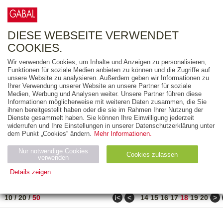
0
ARTIKEL
0.00 €
DIESE WEBSEITE VERWENDET
COOKIES.
Wir verwenden Cookies, um Inhalte und Anzeigen zu personalisieren,
FREITEXT
Funktionen für soziale Medien anbieten zu können und die Zugriffe auf
unsere Website zu analysieren. Außerdem geben wir Informationen zu
Ihrer Verwendung unserer Website an unsere Partner für soziale
AUSGABEART
Medien, Werbung und Analysen weiter. Unsere Partner führen diese
Informationen möglicherweise mit weiteren Daten zusammen, die Sie
AUS DER REIHE
ihnen bereitgestellt haben oder die sie im Rahmen Ihrer Nutzung der
Dienste gesammelt haben. Sie können Ihre Einwilligung jederzeit
widerrufen und Ihre Einstellungen in unserer Datenschutzerklärung unter
ZUM THEMA
dem Punkt „Cookies“ ändern.
Mehr Informationen.
Nur notwendige Cookies
Neuerscheinung
Bestseller
Cookies zulassen
suchen
verwenden
Details zeigen
TITEL
/
PREIS
/
DATUM
891 BIS 940 VON 990
Notwendig (2)
Statistiken (4)
Marketing (4)
ǀ<
<
>
10
/
20
/
50
14
15
16
17
18
19
20
Anbiet
Abl
Ty
Name
Zweck
er
auf
p
H