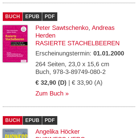
BUCH
EPUB
PDF
Peter Sawtschenko
,
Andreas
Herden
RASIERTE STACHELBEEREN
Erscheinungstermin:
01.01.2000
264 Seiten, 23,0 x 15,6 cm
Buch, 978-3-89749-080-2
€ 32,90 (D)
| € 33,90 (A)
Zum Buch
BUCH
EPUB
PDF
Angelika Höcker