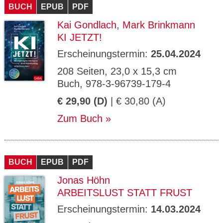
BUCH
EPUB
PDF
Kai Gondlach
,
Mark Brinkmann
KI JETZT!
Erscheinungstermin:
25.04.2024
208 Seiten, 23,0 x 15,3 cm
Buch, 978-3-96739-179-4
€ 29,90 (D)
| € 30,80 (A)
Zum Buch
BUCH
EPUB
PDF
Jonas Höhn
ARBEITSLUST STATT FRUST
Erscheinungstermin:
14.03.2024