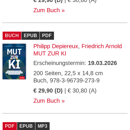
€ 29,90 (D)
| € 30,80 (A)
Zum Buch
BUCH
EPUB
PDF
Philipp Depiereux
,
Friedrich Arnold
MUT ZUR KI
Erscheinungstermin:
19.03.2026
200 Seiten, 22,5 x 14,8 cm
Buch, 978-3-96739-273-9
€ 29,90 (D)
| € 30,80 (A)
Zum Buch
PDF
EPUB
MP3