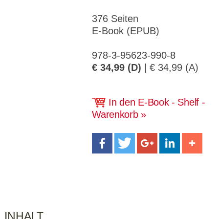
CMS_S
gabal-
Se
Wird für die Speicherung der Benutzer-
T
ESSION
verlag.
ssi
Session verwendet
T
_ID
de
on
376 Seiten
P
E-Book (EPUB)
H
gabal-
Speichert den Zustimmungsstatus des
90
GV_CO
T
verlag.
Benutzers für Cookies auf der aktuellen
Ta
OKIES
T
de
Domäne.
ge
P
978-3-95623-990-8
€ 34,99 (D)
| € 34,99 (A)
In den E-Book - Shelf -
Warenkorb
INHALT