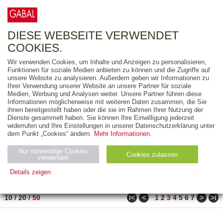
0
ARTIKEL
0.00 €
DIESE WEBSEITE VERWENDET
COOKIES.
Wir verwenden Cookies, um Inhalte und Anzeigen zu personalisieren,
FREITEXT
Funktionen für soziale Medien anbieten zu können und die Zugriffe auf
unsere Website zu analysieren. Außerdem geben wir Informationen zu
Ihrer Verwendung unserer Website an unsere Partner für soziale
AUSGABEART
Medien, Werbung und Analysen weiter. Unsere Partner führen diese
Informationen möglicherweise mit weiteren Daten zusammen, die Sie
AUS DER REIHE
ihnen bereitgestellt haben oder die sie im Rahmen Ihrer Nutzung der
Dienste gesammelt haben. Sie können Ihre Einwilligung jederzeit
widerrufen und Ihre Einstellungen in unserer Datenschutzerklärung unter
ZUM THEMA
dem Punkt „Cookies“ ändern.
Mehr Informationen.
Nur notwendige Cookies
Neuerscheinung
Bestseller
Cookies zulassen
suchen
verwenden
Details zeigen
TITEL
/
PREIS
/
DATUM
101 BIS 150 VON 990
Notwendig (2)
Statistiken (4)
Marketing (4)
ǀ<
<
>
>ǀ
10
/
20
/
50
1
2
3
4
5
6
7
Anbiet
Abl
Ty
Name
Zweck
er
auf
p
H