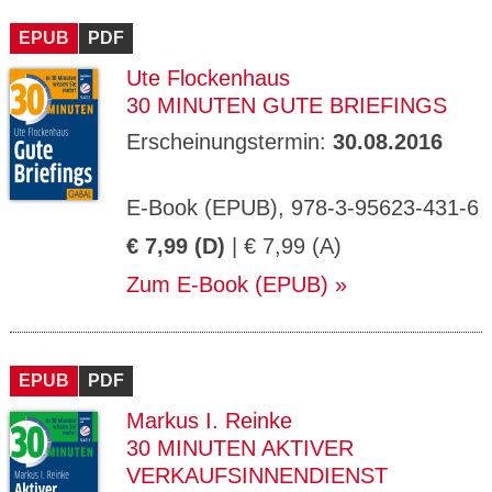
CMS_S
gabal-
Se
Wird für die Speicherung der Benutzer-
T
ESSION
verlag.
ssi
Session verwendet
T
EPUB
_ID
PDF
de
on
P
H
Ute Flockenhaus
gabal-
Speichert den Zustimmungsstatus des
90
GV_CO
T
verlag.
Benutzers für Cookies auf der aktuellen
Ta
OKIES
T
30 MINUTEN GUTE BRIEFINGS
de
Domäne.
ge
P
Erscheinungstermin:
30.08.2016
E-Book (EPUB), 978-3-95623-431-6
€ 7,99 (D)
| € 7,99 (A)
Zum E-Book (EPUB)
EPUB
PDF
Markus I. Reinke
30 MINUTEN AKTIVER
VERKAUFSINNENDIENST