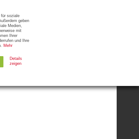
ETTER
KONTAKT
für soziale
. Außerdem geben
iale Medien,
herweise mit
hmen Ihrer
errufen und Ihre
.
Mehr
Details
zeigen
Ablauf
Typ
Session
HTTP
90 Tage
HTTP