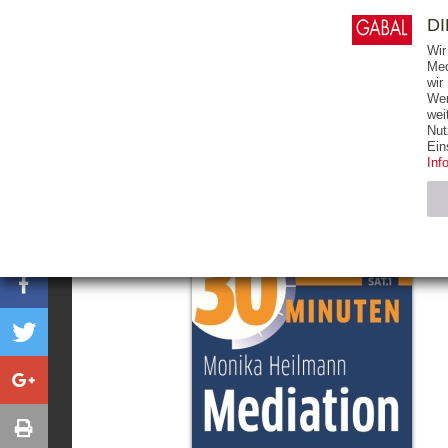
0
ARTIKEL
0.00 €
D
Wir
Med
wir
Wer
START
BÜCHER
wei
Nut
Ein
Inf
Notwendig (2)
Name
CMS_SESSIO
GV_COOKIES