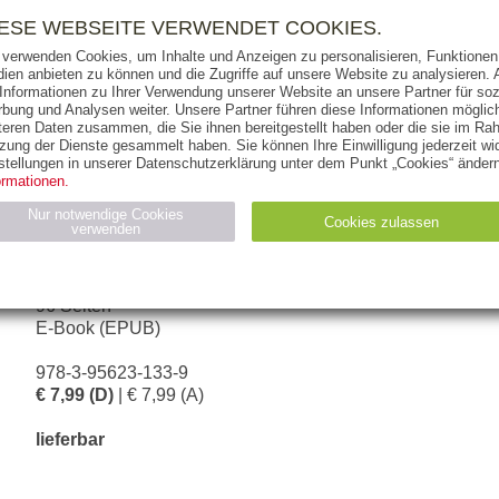
RIGHTS
PRESSE
HANDEL
FÜR UNTERNEHMEN
NEWSL
IESE WEBSEITE VERWENDET COOKIES.
 verwenden Cookies, um Inhalte und Anzeigen zu personalisieren, Funktionen 
ien anbieten zu können und die Zugriffe auf unsere Website zu analysieren
 Informationen zu Ihrer Verwendung unserer Website an unsere Partner für soz
bung und Analysen weiter. Unsere Partner führen diese Informationen möglic
THEMEN
AUTOREN
VERLAG
teren Daten zusammen, die Sie ihnen bereitgestellt haben oder die sie im Ra
zung der Dienste gesammelt haben. Sie können Ihre Einwilligung jederzeit wid
stellungen in unserer Datenschutzerklärung unter dem Punkt „Cookies“ ändern
ormationen.
MONIKA HEILMANN
Nur notwendige Cookies
Cookies zulassen
verwenden
30 Minuten Mediation
Statistiken (4)
Marketing (4)
96 Seiten
E-Book (EPUB)
Anbieter
Zweck
gabal-
N_ID
Wird für die Speicherung der Benutzer-Session verwendet
verlag.de
978-3-95623-133-9
gabal-
Speichert den Zustimmungsstatus des Benutzers für Cookies
€ 7,99 (D)
| € 7,99 (A)
verlag.de
auf der aktuellen Domäne.
lieferbar