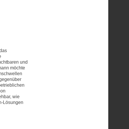
 das
e
ruchtbaren und
lmann möchte
mschwellen
 gegenüber
etrieblichen
ion
ehbar, wie
in-Lösungen