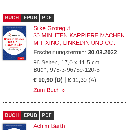
BUCH
EPUB
PDF
Silke Grotegut
30 MINUTEN KARRIERE MACHEN
MIT XING, LINKEDIN UND CO.
Erscheinungstermin:
30.08.2022
96 Seiten, 17,0 x 11,5 cm
Buch, 978-3-96739-120-6
€ 10,90 (D)
| € 11,30 (A)
Zum Buch
BUCH
EPUB
PDF
Achim Barth