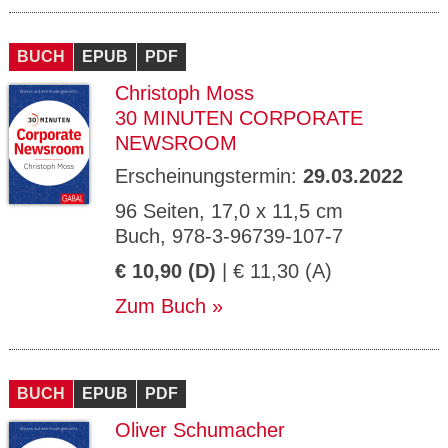
BUCH
EPUB
PDF
Christoph Moss
30 MINUTEN CORPORATE
NEWSROOM
Erscheinungstermin:
29.03.2022
96 Seiten, 17,0 x 11,5 cm
Buch, 978-3-96739-107-7
€ 10,90 (D)
| € 11,30 (A)
Zum Buch
BUCH
EPUB
PDF
Oliver Schumacher