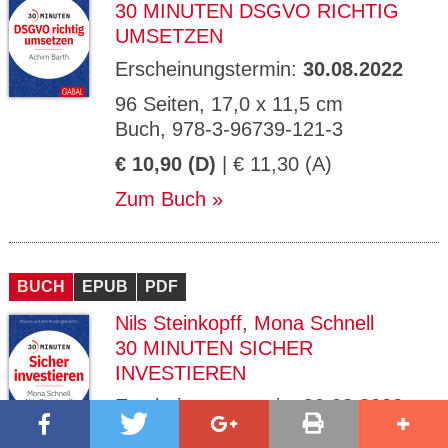
30 MINUTEN DSGVO RICHTIG
UMSETZEN
Erscheinungstermin:
30.08.2022
96 Seiten, 17,0 x 11,5 cm
Buch, 978-3-96739-121-3
€ 10,90 (D)
| € 11,30 (A)
Zum Buch
BUCH
EPUB
PDF
Nils Steinkopff
,
Mona Schnell
30 MINUTEN SICHER
INVESTIEREN
Erscheinungstermin:
30.08.2022
96 Seiten, 17,0 x 11,5 cm