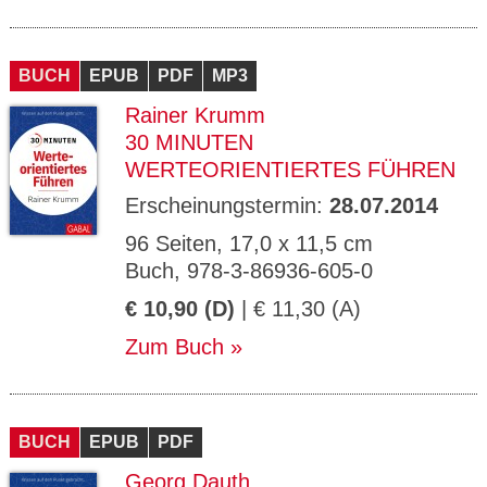
BUCH
EPUB
PDF
MP3
Rainer Krumm
30 MINUTEN
WERTEORIENTIERTES FÜHREN
Erscheinungstermin:
28.07.2014
96 Seiten, 17,0 x 11,5 cm
Buch, 978-3-86936-605-0
€ 10,90 (D)
| € 11,30 (A)
Zum Buch
BUCH
EPUB
PDF
Georg Dauth