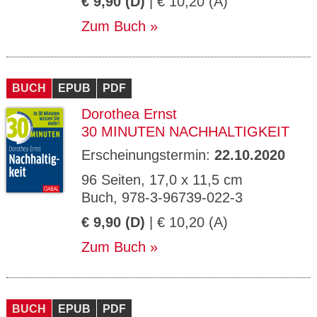
€ 9,90 (D)
| € 10,20 (A)
Zum Buch
BUCH
EPUB
PDF
Dorothea Ernst
30 MINUTEN NACHHALTIGKEIT
Erscheinungstermin:
22.10.2020
96 Seiten, 17,0 x 11,5 cm
Buch, 978-3-96739-022-3
€ 9,90 (D)
| € 10,20 (A)
Zum Buch
BUCH
EPUB
PDF