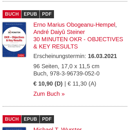
BUCH
EPUB
PDF
Erno Marius Obogeanu-Hempel
,
André Daiyû Steiner
30 MINUTEN OKR - OBJECTIVES
& KEY RESULTS
Erscheinungstermin:
16.03.2021
96 Seiten, 17,0 x 11,5 cm
Buch, 978-3-96739-052-0
€ 10,90 (D)
| € 11,30 (A)
Zum Buch
BUCH
EPUB
PDF
Michael T. Wurster