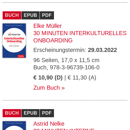
BUCH
EPUB
PDF
Elke Müller
30 MINUTEN INTERKULTURELLES
ONBOARDING
Erscheinungstermin:
29.03.2022
96 Seiten, 17,0 x 11,5 cm
Buch, 978-3-96739-106-0
€ 10,90 (D)
| € 11,30 (A)
Zum Buch
BUCH
EPUB
PDF
Astrid Nelke