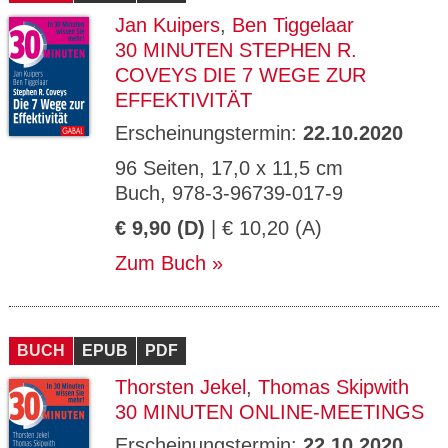
Jan Kuipers
,
Ben Tiggelaar
30 MINUTEN STEPHEN R.
COVEYS DIE 7 WEGE ZUR
EFFEKTIVITÄT
Erscheinungstermin:
22.10.2020
96 Seiten, 17,0 x 11,5 cm
Buch, 978-3-96739-017-9
€ 9,90 (D)
| € 10,20 (A)
Zum Buch
BUCH
EPUB
PDF
Thorsten Jekel
,
Thomas Skipwith
30 MINUTEN ONLINE-MEETINGS
Erscheinungstermin:
22.10.2020