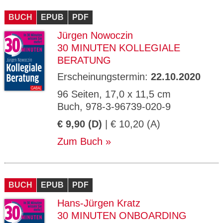
CMS_S
gabal-
Se
Wird für die Speicherung der Benutzer-
T
ESSION
verlag.
ssi
Session verwendet
T
BUCH
_ID
EPUB
de
PDF
on
P
H
Jürgen Nowoczin
gabal-
Speichert den Zustimmungsstatus des
90
GV_CO
T
verlag.
Benutzers für Cookies auf der aktuellen
Ta
OKIES
T
30 MINUTEN KOLLEGIALE
de
Domäne.
ge
P
BERATUNG
Erscheinungstermin:
22.10.2020
96 Seiten, 17,0 x 11,5 cm
Buch, 978-3-96739-020-9
€ 9,90 (D)
| € 10,20 (A)
Zum Buch
BUCH
EPUB
PDF
Hans-Jürgen Kratz
30 MINUTEN ONBOARDING