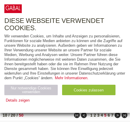
0
ARTIKEL
0.00 €
DIESE WEBSEITE VERWENDET
COOKIES.
Wir verwenden Cookies, um Inhalte und Anzeigen zu personalisieren,
FREITEXT
Funktionen für soziale Medien anbieten zu können und die Zugriffe auf
unsere Website zu analysieren. Außerdem geben wir Informationen zu
Ihrer Verwendung unserer Website an unsere Partner für soziale
AUSGABEART
Medien, Werbung und Analysen weiter. Unsere Partner führen diese
Informationen möglicherweise mit weiteren Daten zusammen, die Sie
AUS DER REIHE
ihnen bereitgestellt haben oder die sie im Rahmen Ihrer Nutzung der
Dienste gesammelt haben. Sie können Ihre Einwilligung jederzeit
widerrufen und Ihre Einstellungen in unserer Datenschutzerklärung unter
ZUM THEMA
dem Punkt „Cookies“ ändern.
Mehr Informationen.
Nur notwendige Cookies
Neuerscheinung
Bestseller
Cookies zulassen
suchen
verwenden
Details zeigen
TITEL
/
PREIS
/
DATUM
201 BIS 250 VON 302
Notwendig (2)
Statistiken (4)
Marketing (4)
ǀ<
<
>
>ǀ
10
/
20
/
50
1
2
3
4
5
6
7
Anbiet
Abl
Ty
Name
Zweck
er
auf
p
H