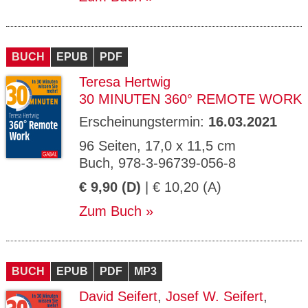
BUCH
EPUB
PDF
Teresa Hertwig
30 MINUTEN 360° REMOTE WORK
Erscheinungstermin:
16.03.2021
96 Seiten, 17,0 x 11,5 cm
Buch, 978-3-96739-056-8
€ 9,90 (D)
| € 10,20 (A)
Zum Buch
BUCH
EPUB
PDF
MP3
David Seifert
,
Josef W. Seifert
,