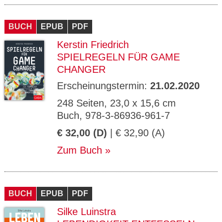
BUCH
EPUB
PDF
Kerstin Friedrich
SPIELREGELN FÜR GAME
CHANGER
Erscheinungstermin:
21.02.2020
248 Seiten, 23,0 x 15,6 cm
Buch, 978-3-86936-961-7
€ 32,00 (D)
| € 32,90 (A)
Zum Buch
BUCH
EPUB
PDF
Silke Luinstra