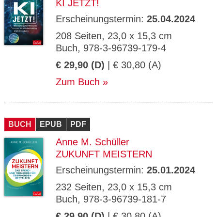
KI JETZT!
Erscheinungstermin:
25.04.2024
208 Seiten, 23,0 x 15,3 cm
Buch, 978-3-96739-179-4
€ 29,90 (D)
| € 30,80 (A)
Zum Buch
BUCH
EPUB
PDF
Anne M. Schüller
ZUKUNFT MEISTERN
Erscheinungstermin:
25.01.2024
232 Seiten, 23,0 x 15,3 cm
Buch, 978-3-96739-181-7
€ 29,90 (D)
| € 30,80 (A)