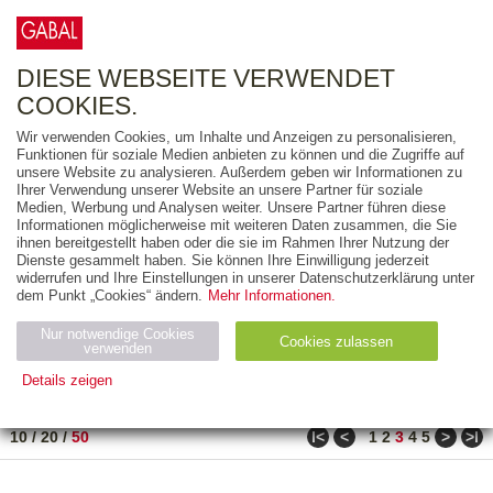
0
ARTIKEL
0.00 €
DIESE WEBSEITE VERWENDET
COOKIES.
Wir verwenden Cookies, um Inhalte und Anzeigen zu personalisieren,
FREITEXT
Funktionen für soziale Medien anbieten zu können und die Zugriffe auf
unsere Website zu analysieren. Außerdem geben wir Informationen zu
Ihrer Verwendung unserer Website an unsere Partner für soziale
AUSGABEART
Medien, Werbung und Analysen weiter. Unsere Partner führen diese
Informationen möglicherweise mit weiteren Daten zusammen, die Sie
AUS DER REIHE
ihnen bereitgestellt haben oder die sie im Rahmen Ihrer Nutzung der
Dienste gesammelt haben. Sie können Ihre Einwilligung jederzeit
widerrufen und Ihre Einstellungen in unserer Datenschutzerklärung unter
ZUM THEMA
dem Punkt „Cookies“ ändern.
Mehr Informationen.
Nur notwendige Cookies
Neuerscheinung
Bestseller
Cookies zulassen
suchen
verwenden
Details zeigen
TITEL
/
PREIS
/
DATUM
131 BIS 180 VON 210
Notwendig (2)
Statistiken (4)
Marketing (4)
ǀ<
<
>
>ǀ
10
/
20
/
50
1
2
3
4
5
Anbiet
Abl
Ty
Name
Zweck
er
auf
p
H