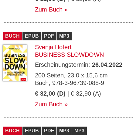
Zum Buch
BUCH
EPUB
PDF
MP3
Svenja Hofert
BUSINESS SLOWDOWN
Erscheinungstermin:
26.04.2022
200 Seiten, 23,0 x 15,6 cm
Buch, 978-3-96739-088-9
€ 32,00 (D)
| € 32,90 (A)
Zum Buch
BUCH
EPUB
PDF
MP3
MP3