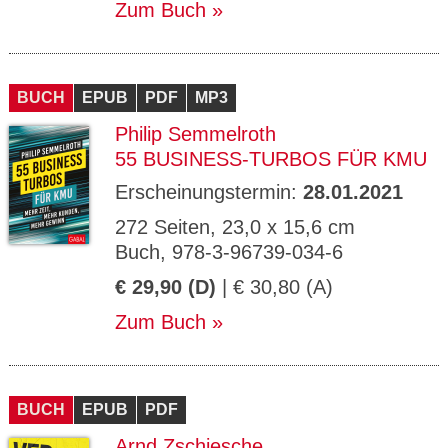
Zum Buch
BUCH
EPUB
PDF
MP3
Philip Semmelroth
55 BUSINESS-TURBOS FÜR KMU
Erscheinungstermin:
28.01.2021
272 Seiten, 23,0 x 15,6 cm
Buch, 978-3-96739-034-6
€ 29,90 (D)
| € 30,80 (A)
Zum Buch
BUCH
EPUB
PDF
Arnd Zschiesche