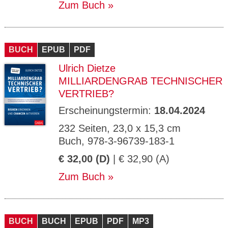
Zum Buch
BUCH
EPUB
PDF
Ulrich Dietze
MILLIARDENGRAB TECHNISCHER
VERTRIEB?
Erscheinungstermin:
18.04.2024
232 Seiten, 23,0 x 15,3 cm
Buch, 978-3-96739-183-1
€ 32,00 (D)
| € 32,90 (A)
Zum Buch
BUCH
BUCH
EPUB
PDF
MP3