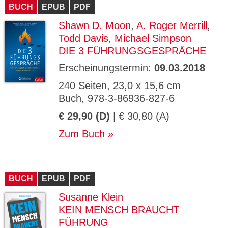
BUCH
EPUB
PDF
Shawn D. Moon
,
A. Roger Merrill
,
Todd Davis
,
Michael Simpson
DIE 3 FÜHRUNGSGESPRÄCHE
Erscheinungstermin:
09.03.2018
240 Seiten, 23,0 x 15,6 cm
Buch, 978-3-86936-827-6
€ 29,90 (D)
| € 30,80 (A)
Zum Buch
BUCH
EPUB
PDF
Susanne Klein
KEIN MENSCH BRAUCHT
FÜHRUNG