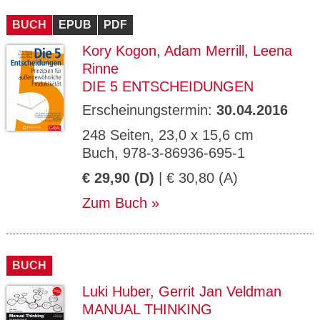
CMS_S
gabal-
Se
Wird für die Speicherung der Benutzer-
T
ESSION
verlag.
ssi
Session verwendet
T
BUCH
_ID
EPUB
de
PDF
on
P
H
Kory Kogon
,
Adam Merrill
,
Leena
gabal-
Speichert den Zustimmungsstatus des
90
GV_CO
T
verlag.
Benutzers für Cookies auf der aktuellen
Ta
OKIES
T
Rinne
de
Domäne.
ge
P
DIE 5 ENTSCHEIDUNGEN
Erscheinungstermin:
30.04.2016
248 Seiten, 23,0 x 15,6 cm
Buch, 978-3-86936-695-1
€ 29,90 (D)
| € 30,80 (A)
Zum Buch
BUCH
Luki Huber
,
Gerrit Jan Veldman
MANUAL THINKING