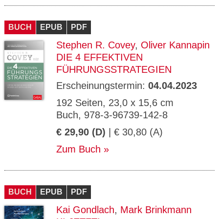
BUCH
EPUB
PDF
Stephen R. Covey
,
Oliver Kannapin
DIE 4 EFFEKTIVEN
FÜHRUNGSSTRATEGIEN
Erscheinungstermin:
04.04.2023
192 Seiten, 23,0 x 15,6 cm
Buch, 978-3-96739-142-8
€ 29,90 (D)
| € 30,80 (A)
Zum Buch
BUCH
EPUB
PDF
Kai Gondlach
,
Mark Brinkmann