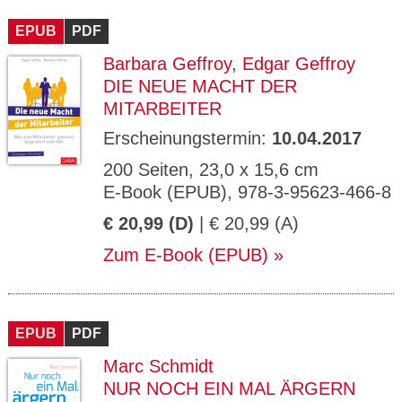
CMS_S
gabal-
Se
Wird für die Speicherung der Benutzer-
T
ESSION
verlag.
ssi
Session verwendet
T
EPUB
_ID
PDF
de
on
P
H
Barbara Geffroy
,
Edgar Geffroy
gabal-
Speichert den Zustimmungsstatus des
90
GV_CO
T
verlag.
Benutzers für Cookies auf der aktuellen
Ta
OKIES
T
DIE NEUE MACHT DER
de
Domäne.
ge
P
MITARBEITER
Erscheinungstermin:
10.04.2017
200 Seiten, 23,0 x 15,6 cm
E-Book (EPUB), 978-3-95623-466-8
€ 20,99 (D)
| € 20,99 (A)
Zum E-Book (EPUB)
EPUB
PDF
Marc Schmidt
NUR NOCH EIN MAL ÄRGERN