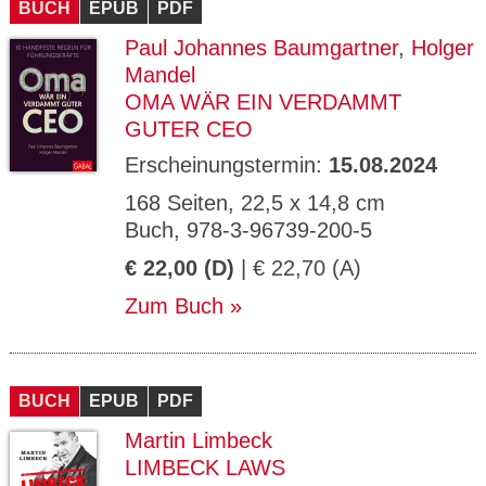
BUCH
EPUB
PDF
Paul Johannes Baumgartner
,
Holger
Mandel
OMA WÄR EIN VERDAMMT
GUTER CEO
Erscheinungstermin:
15.08.2024
168 Seiten, 22,5 x 14,8 cm
Buch, 978-3-96739-200-5
€ 22,00 (D)
| € 22,70 (A)
Zum Buch
BUCH
EPUB
PDF
Martin Limbeck
LIMBECK LAWS