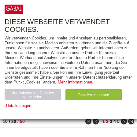
0
ARTIKEL
0.00 €
DIESE WEBSEITE VERWENDET
COOKIES.
Wir verwenden Cookies, um Inhalte und Anzeigen zu personalisieren,
FREITEXT
Funktionen für soziale Medien anbieten zu können und die Zugriffe auf
unsere Website zu analysieren. Außerdem geben wir Informationen zu
Ihrer Verwendung unserer Website an unsere Partner für soziale
AUSGABEART
Medien, Werbung und Analysen weiter. Unsere Partner führen diese
Informationen möglicherweise mit weiteren Daten zusammen, die Sie
AUS DER REIHE
ihnen bereitgestellt haben oder die sie im Rahmen Ihrer Nutzung der
Dienste gesammelt haben. Sie können Ihre Einwilligung jederzeit
widerrufen und Ihre Einstellungen in unserer Datenschutzerklärung unter
ZUM THEMA
dem Punkt „Cookies“ ändern.
Mehr Informationen.
Nur notwendige Cookies
Neuerscheinung
Bestseller
Cookies zulassen
suchen
verwenden
Details zeigen
TITEL
/
PREIS
/
DATUM
51 BIS 100 VON 210
Notwendig (2)
Statistiken (4)
Marketing (4)
ǀ<
<
>
>ǀ
10
/
20
/
50
1
2
3
4
5
Anbiet
Abl
Ty
Name
Zweck
er
auf
p
H