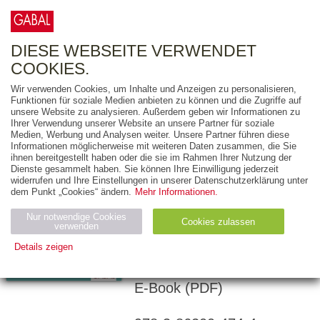
0
ARTIKEL
0.00 €
DIESE WEBSEITE VERWENDET
COOKIES.
Wir verwenden Cookies, um Inhalte und Anzeigen zu personalisieren,
Funktionen für soziale Medien anbieten zu können und die Zugriffe auf
TQS Total Quality
unsere Website zu analysieren. Außerdem geben wir Informationen zu
Ihrer Verwendung unserer Website an unsere Partner für soziale
Selling
Medien, Werbung und Analysen weiter. Unsere Partner führen diese
Informationen möglicherweise mit weiteren Daten zusammen, die Sie
DER
ihnen bereitgestellt haben oder die sie im Rahmen Ihrer Nutzung der
Dienste gesammelt haben. Sie können Ihre Einwilligung jederzeit
NACHVOLLZIEHBARE
widerrufen und Ihre Einstellungen in unserer Datenschutzerklärung unter
WEG ZU
dem Punkt „Cookies“ ändern.
Mehr Informationen.
XBERDURCHSCHNITTL
Nur notwendige Cookies
Cookies zulassen
VERKAUFSERFOLG
verwenden
Details zeigen
288 Seiten
Notwendig (2)
Statistiken (4)
Marketing (4)
E-Book (PDF)
Anbiet
Abl
Ty
Name
Zweck
er
auf
p
H