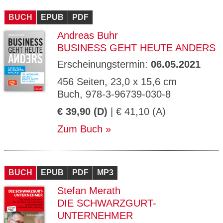
CMS_S
gabal-
Se
Wird für die Speicherung der Benutzer-
T
ESSION
verlag.
ssi
Session verwendet
T
BUCH
_ID
EPUB
de
PDF
on
P
H
Andreas Buhr
gabal-
Speichert den Zustimmungsstatus des
90
GV_CO
T
verlag.
Benutzers für Cookies auf der aktuellen
Ta
OKIES
T
BUSINESS GEHT HEUTE ANDERS
de
Domäne.
ge
P
Erscheinungstermin:
06.05.2021
456 Seiten, 23,0 x 15,6 cm
Buch, 978-3-96739-030-8
€ 39,90 (D)
| € 41,10 (A)
Zum Buch
BUCH
EPUB
PDF
MP3
Stefan Merath
DIE SCHWARZGURT-
UNTERNEHMER