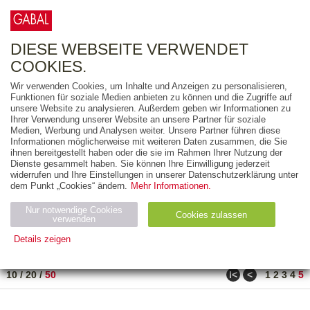
0
ARTIKEL
0.00 €
DIESE WEBSEITE VERWENDET
COOKIES.
Wir verwenden Cookies, um Inhalte und Anzeigen zu personalisieren,
FREITEXT
Funktionen für soziale Medien anbieten zu können und die Zugriffe auf
unsere Website zu analysieren. Außerdem geben wir Informationen zu
Ihrer Verwendung unserer Website an unsere Partner für soziale
AUSGABEART
Medien, Werbung und Analysen weiter. Unsere Partner führen diese
Informationen möglicherweise mit weiteren Daten zusammen, die Sie
AUS DER REIHE
ihnen bereitgestellt haben oder die sie im Rahmen Ihrer Nutzung der
Dienste gesammelt haben. Sie können Ihre Einwilligung jederzeit
widerrufen und Ihre Einstellungen in unserer Datenschutzerklärung unter
ZUM THEMA
dem Punkt „Cookies“ ändern.
Mehr Informationen.
Nur notwendige Cookies
Neuerscheinung
Bestseller
Cookies zulassen
suchen
verwenden
Details zeigen
TITEL
/
PREIS
/
DATUM
201 BIS 210 VON 210
Notwendig (2)
Statistiken (4)
Marketing (4)
ǀ<
<
10
/
20
/
50
1
2
3
4
5
Anbiet
Abl
Ty
Name
Zweck
er
auf
p
H