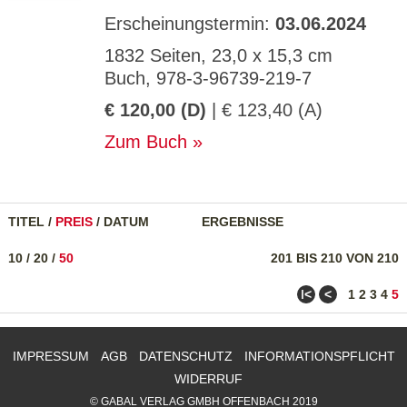
Erscheinungstermin:
03.06.2024
1832 Seiten, 23,0 x 15,3 cm
Buch, 978-3-96739-219-7
€ 120,00 (D)
| € 123,40 (A)
Zum Buch
TITEL
/
PREIS
/
DATUM
ERGEBNISSE
10
/
20
/
50
201 BIS 210 VON 210
ǀ<
<
1
2
3
4
5
IMPRESSUM
AGB
DATENSCHUTZ
INFORMATIONSPFLICHT
WIDERRUF
© GABAL VERLAG GMBH OFFENBACH 2019