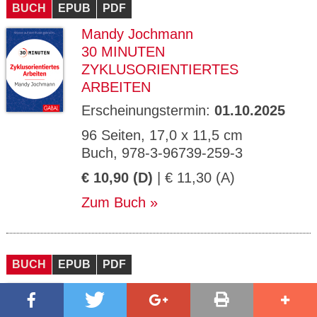
BUCH
EPUB
PDF
Mandy Jochmann
30 MINUTEN
ZYKLUSORIENTIERTES
ARBEITEN
Erscheinungstermin:
01.10.2025
96 Seiten, 17,0 x 11,5 cm
Buch, 978-3-96739-259-3
€ 10,90 (D)
| € 11,30 (A)
Zum Buch
BUCH
EPUB
PDF
Monika Matschnig
30 MINUTEN KÖRPERSPRACHE,