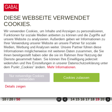
0
ARTIKEL
0.00 €
DIESE WEBSEITE VERWENDET
COOKIES.
Wir verwenden Cookies, um Inhalte und Anzeigen zu personalisieren,
FREITEXT
Funktionen für soziale Medien anbieten zu können und die Zugriffe auf
unsere Website zu analysieren. Außerdem geben wir Informationen zu
Ihrer Verwendung unserer Website an unsere Partner für soziale
AUSGABEART
Medien, Werbung und Analysen weiter. Unsere Partner führen diese
Informationen möglicherweise mit weiteren Daten zusammen, die Sie
AUS DER REIHE
ihnen bereitgestellt haben oder die sie im Rahmen Ihrer Nutzung der
Dienste gesammelt haben. Sie können Ihre Einwilligung jederzeit
widerrufen und Ihre Einstellungen in unserer Datenschutzerklärung unter
ZUM THEMA
dem Punkt „Cookies“ ändern.
Mehr Informationen.
Nur notwendige Cookies
Neuerscheinung
Bestseller
Cookies zulassen
suchen
verwenden
Details zeigen
TITEL
/
PREIS
/
DATUM
921 BIS 970 VON 990
Notwendig (2)
Statistiken (4)
Marketing (4)
ǀ<
<
>
10
/
20
/
50
14
15
16
17
18
19
20
Anbiet
Abl
Ty
Name
Zweck
er
auf
p
H