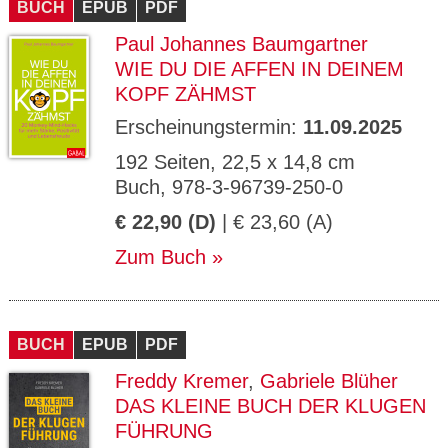
BUCH
EPUB
PDF
Paul Johannes Baumgartner
WIE DU DIE AFFEN IN DEINEM
KOPF ZÄHMST
Erscheinungstermin:
11.09.2025
192 Seiten, 22,5 x 14,8 cm
Buch, 978-3-96739-250-0
€ 22,90 (D)
| € 23,60 (A)
Zum Buch
BUCH
EPUB
PDF
Freddy Kremer
,
Gabriele Blüher
DAS KLEINE BUCH DER KLUGEN
FÜHRUNG