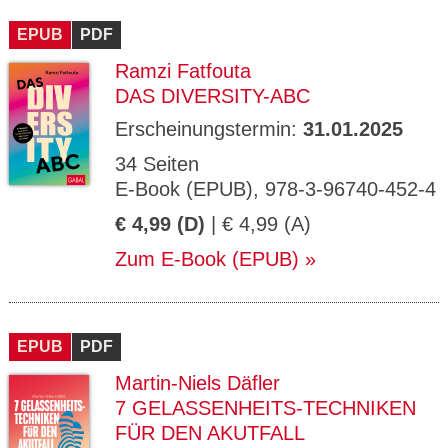
CMS_S
gabal-
Se
Wird für die Speicherung der Benutzer-
T
ESSION
verlag.
ssi
Session verwendet
T
EPUB
_ID
PDF
de
on
P
H
Ramzi Fatfouta
gabal-
Speichert den Zustimmungsstatus des
90
GV_CO
T
verlag.
Benutzers für Cookies auf der aktuellen
Ta
OKIES
T
DAS DIVERSITY-ABC
de
Domäne.
ge
P
Erscheinungstermin:
31.01.2025
34 Seiten
E-Book (EPUB), 978-3-96740-452-4
€ 4,99 (D)
| € 4,99 (A)
Zum E-Book (EPUB)
EPUB
PDF
Martin-Niels Däfler
7 GELASSENHEITS-TECHNIKEN
FÜR DEN AKUTFALL