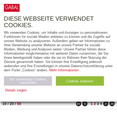
0
ARTIKEL
0.00 €
DIESE WEBSEITE VERWENDET
COOKIES.
Wir verwenden Cookies, um Inhalte und Anzeigen zu personalisieren,
FREITEXT
Funktionen für soziale Medien anbieten zu können und die Zugriffe auf
unsere Website zu analysieren. Außerdem geben wir Informationen zu
Ihrer Verwendung unserer Website an unsere Partner für soziale
AUSGABEART
Medien, Werbung und Analysen weiter. Unsere Partner führen diese
Informationen möglicherweise mit weiteren Daten zusammen, die Sie
AUS DER REIHE
ihnen bereitgestellt haben oder die sie im Rahmen Ihrer Nutzung der
Dienste gesammelt haben. Sie können Ihre Einwilligung jederzeit
widerrufen und Ihre Einstellungen in unserer Datenschutzerklärung unter
ZUM THEMA
dem Punkt „Cookies“ ändern.
Mehr Informationen.
Nur notwendige Cookies
Neuerscheinung
Bestseller
Cookies zulassen
suchen
verwenden
Details zeigen
TITEL
/
PREIS
/
DATUM
71 BIS 120 VON 182
Notwendig (2)
Statistiken (4)
Marketing (4)
ǀ<
<
>
>ǀ
10
/
20
/
50
1
2
3
4
Anbiet
Abl
Ty
Name
Zweck
er
auf
p
H