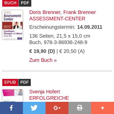
BUCH
PDF
Doris Brenner
,
Frank Brenner
ASSESSMENT-CENTER
Erscheinungstermin:
14.09.2011
136 Seiten, 21,5 x 15,0 cm
Buch, 978-3-86936-248-9
€ 19,90 (D)
| € 20,50 (A)
Zum Buch
EPUB
PDF
Svenja Hofert
ERFOLGREICHE
EXISTENZGRÜNDUNG FÜR
TRAINER, BERATER, COACHS