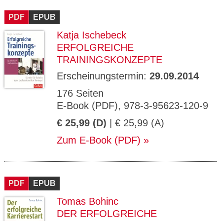
CMS_S
gabal-
Se
Wird für die Speicherung der Benutzer-
T
ESSION
verlag.
ssi
Session verwendet
T
PDF
_ID
EPUB
de
on
P
H
Katja Ischebeck
gabal-
Speichert den Zustimmungsstatus des
90
GV_CO
T
verlag.
Benutzers für Cookies auf der aktuellen
Ta
OKIES
T
ERFOLGREICHE
de
Domäne.
ge
P
TRAININGSKONZEPTE
Erscheinungstermin:
29.09.2014
176 Seiten
E-Book (PDF), 978-3-95623-120-9
€ 25,99 (D)
| € 25,99 (A)
Zum E-Book (PDF)
PDF
EPUB
Tomas Bohinc
DER ERFOLGREICHE