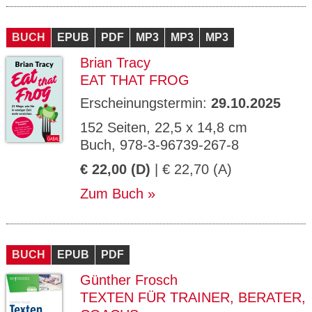
BUCH
EPUB
PDF
MP3
MP3
MP3
Brian Tracy
EAT THAT FROG
Erscheinungstermin:
29.10.2025
152 Seiten, 22,5 x 14,8 cm
Buch, 978-3-96739-267-8
€ 22,00 (D)
| € 22,70 (A)
Zum Buch
BUCH
EPUB
PDF
Günther Frosch
TEXTEN FÜR TRAINER, BERATER,