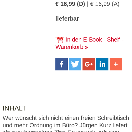
CMS_S
gabal-
Se
€ 16,99 (D)
| € 16,99 (A)
Wird für die Speicherung der Benutzer-
T
ESSION
verlag.
ssi
Session verwendet
T
_ID
de
on
P
lieferbar
H
gabal-
Speichert den Zustimmungsstatus des
90
GV_CO
T
verlag.
Benutzers für Cookies auf der aktuellen
Ta
OKIES
T
de
Domäne.
ge
P
In den E-Book - Shelf -
Warenkorb
INHALT
Wer wünscht sich nicht einen freien Schreibtisch
und mehr Ordnung im Büro? Jürgen Kurz liefert