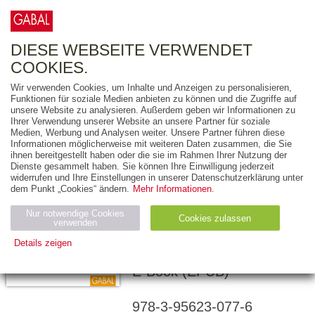
0
ARTIKEL
0.00 €
DIESE WEBSEITE VERWENDET
COOKIES.
Wir verwenden Cookies, um Inhalte und Anzeigen zu personalisieren,
Funktionen für soziale Medien anbieten zu können und die Zugriffe auf
JÜRGEN KURZ
unsere Website zu analysieren. Außerdem geben wir Informationen zu
Ihrer Verwendung unserer Website an unsere Partner für soziale
Für immer
Medien, Werbung und Analysen weiter. Unsere Partner führen diese
Informationen möglicherweise mit weiteren Daten zusammen, die Sie
aufgeräumt
ihnen bereitgestellt haben oder die sie im Rahmen Ihrer Nutzung der
Dienste gesammelt haben. Sie können Ihre Einwilligung jederzeit
ZWANZIG PROZENT
widerrufen und Ihre Einstellungen in unserer Datenschutzerklärung unter
dem Punkt „Cookies“ ändern.
Mehr Informationen.
MEHR EFFIZIENZ IM
BÜRO
Nur notwendige Cookies
Cookies zulassen
verwenden
Details zeigen
160 Seiten
Notwendig (2)
Statistiken (4)
Marketing (4)
E-Book (EPUB)
Anbiet
Abl
Ty
Name
Zweck
er
auf
p
978-3-95623-077-6
H