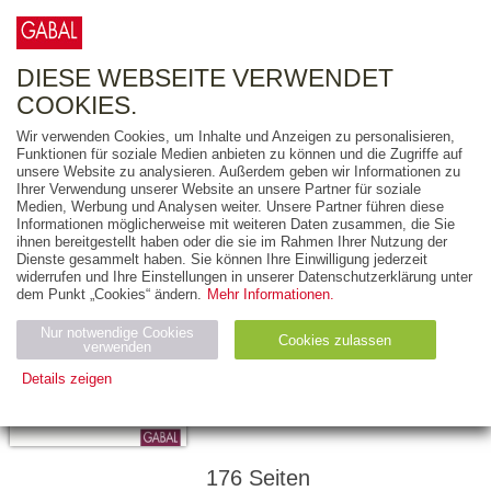
0
ARTIKEL
0.00 €
DIESE WEBSEITE VERWENDET
COOKIES.
Wir verwenden Cookies, um Inhalte und Anzeigen zu personalisieren,
Funktionen für soziale Medien anbieten zu können und die Zugriffe auf
BERNHARD
unsere Website zu analysieren. Außerdem geben wir Informationen zu
Ihrer Verwendung unserer Website an unsere Partner für soziale
BAUHOFER
Medien, Werbung und Analysen weiter. Unsere Partner führen diese
MICHAEL NEUBERT
Informationen möglicherweise mit weiteren Daten zusammen, die Sie
ihnen bereitgestellt haben oder die sie im Rahmen Ihrer Nutzung der
Wie gut ist mein
Dienste gesammelt haben. Sie können Ihre Einwilligung jederzeit
widerrufen und Ihre Einstellungen in unserer Datenschutzerklärung unter
Ruf?
dem Punkt „Cookies“ ändern.
Mehr Informationen.
DIE BESTEN
Nur notwendige Cookies
Cookies zulassen
verwenden
STRATEGIEN FÜR
Details zeigen
EINE GUTE
REPUTATION
Notwendig (2)
Statistiken (4)
Marketing (4)
Anbiet
Abl
Ty
Name
Zweck
er
auf
p
176 Seiten
H