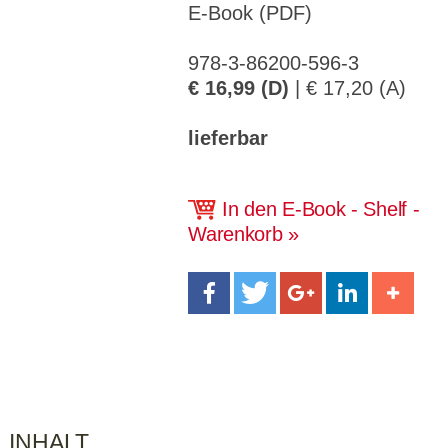
CMS_S
gabal-
Se
E-Book (PDF)
Wird für die Speicherung der Benutzer-
T
ESSION
verlag.
ssi
Session verwendet
T
_ID
de
on
P
978-3-86200-596-3
H
gabal-
Speichert den Zustimmungsstatus des
90
GV_CO
T
verlag.
Benutzers für Cookies auf der aktuellen
Ta
€ 16,99 (D)
| € 17,20 (A)
OKIES
T
de
Domäne.
ge
P
lieferbar
In den E-Book - Shelf -
Warenkorb
INHALT