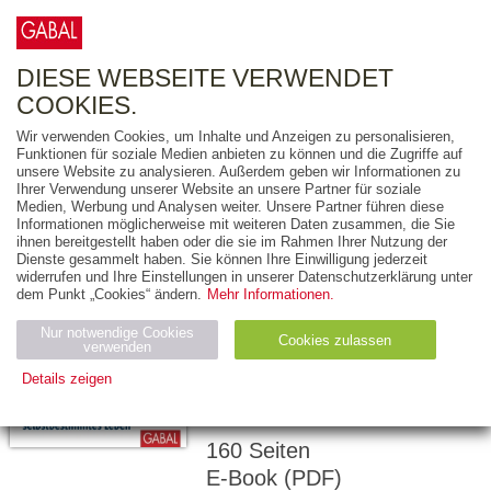
0
ARTIKEL
0.00 €
DIESE WEBSEITE VERWENDET
COOKIES.
Wir verwenden Cookies, um Inhalte und Anzeigen zu personalisieren,
Funktionen für soziale Medien anbieten zu können und die Zugriffe auf
ALJOSCHA LONG
unsere Website zu analysieren. Außerdem geben wir Informationen zu
Ihrer Verwendung unserer Website an unsere Partner für soziale
Gib alles, was du
Medien, Werbung und Analysen weiter. Unsere Partner führen diese
Informationen möglicherweise mit weiteren Daten zusammen, die Sie
hast - und du
ihnen bereitgestellt haben oder die sie im Rahmen Ihrer Nutzung der
bekommst alles,
Dienste gesammelt haben. Sie können Ihre Einwilligung jederzeit
widerrufen und Ihre Einstellungen in unserer Datenschutzerklärung unter
was du willst!
dem Punkt „Cookies“ ändern.
Mehr Informationen.
ANLEITUNG FÜR EIN
Nur notwendige Cookies
Cookies zulassen
verwenden
SELBSTBESTIMMTES
Details zeigen
LEBEN
Notwendig (2)
Statistiken (4)
Marketing (4)
160 Seiten
Anbiet
Abl
Ty
Name
Zweck
er
auf
p
E-Book (PDF)
H