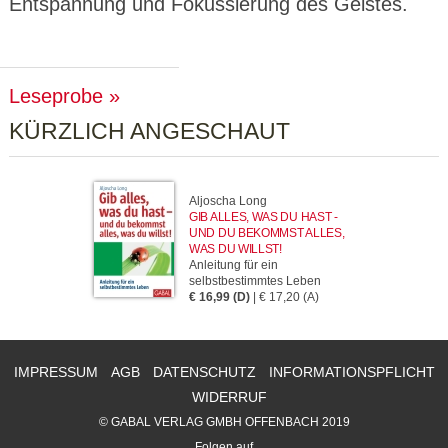
Entspannung und Fokussierung des Geistes.
Leseprobe
KÜRZLICH ANGESCHAUT
Aljoscha Long
GIB ALLES, WAS DU HAST -
UND DU BEKOMMST ALLES,
WAS DU WILLST!
Anleitung für ein
selbstbestimmtes Leben
€ 16,99 (D)
| € 17,20 (A)
IMPRESSUM
AGB
DATENSCHUTZ
INFORMATIONSPFLICHT
WIDERRUF
© GABAL VERLAG GMBH OFFENBACH 2019
Folgen auf