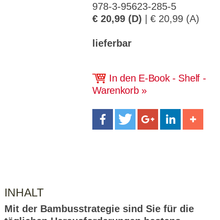
CMS_S
gabal-
Se
978-3-95623-285-5
Wird für die Speicherung der Benutzer-
T
ESSION
verlag.
ssi
Session verwendet
T
_ID
de
on
€ 20,99 (D)
| € 20,99 (A)
P
H
gabal-
Speichert den Zustimmungsstatus des
90
GV_CO
T
verlag.
Benutzers für Cookies auf der aktuellen
Ta
lieferbar
OKIES
T
de
Domäne.
ge
P
In den E-Book - Shelf -
Warenkorb
INHALT
Mit der Bambusstrategie sind Sie für die