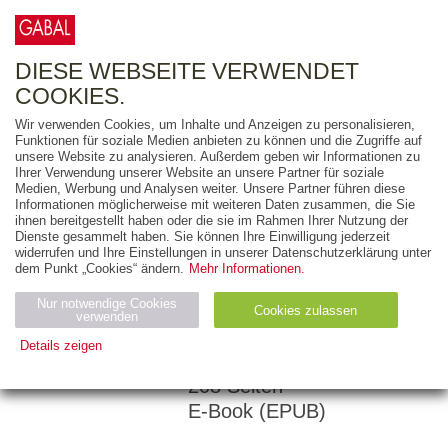
0
ARTIKEL
0.00 €
DIESE WEBSEITE VERWENDET
COOKIES.
Wir verwenden Cookies, um Inhalte und Anzeigen zu personalisieren,
Funktionen für soziale Medien anbieten zu können und die Zugriffe auf
KATHARINA
unsere Website zu analysieren. Außerdem geben wir Informationen zu
Ihrer Verwendung unserer Website an unsere Partner für soziale
MAEHRLEIN
Medien, Werbung und Analysen weiter. Unsere Partner führen diese
Informationen möglicherweise mit weiteren Daten zusammen, die Sie
Die
ihnen bereitgestellt haben oder die sie im Rahmen Ihrer Nutzung der
Bambusstrategie
Dienste gesammelt haben. Sie können Ihre Einwilligung jederzeit
widerrufen und Ihre Einstellungen in unserer Datenschutzerklärung unter
dem Punkt „Cookies“ ändern.
Mehr Informationen.
DEN TÄGLICHEN
DRUCK MIT
Nur notwendige Cookies
Cookies zulassen
verwenden
RESILIENZ MEISTERN
Details zeigen
Notwendig (2)
Statistiken (4)
Marketing (4)
208 Seiten
E-Book (EPUB)
Anbiet
Abl
Ty
Name
Zweck
er
auf
p
H