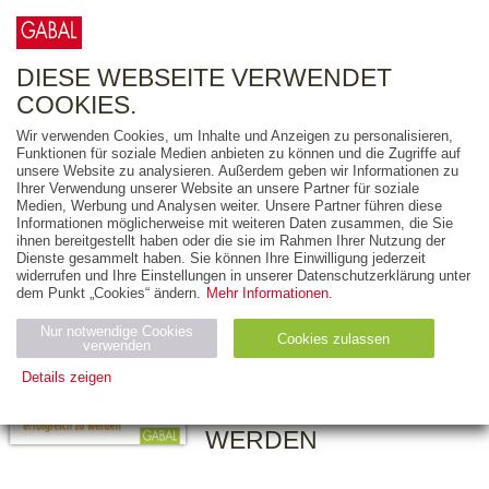
0
ARTIKEL
0.00 €
DIESE WEBSEITE VERWENDET
COOKIES.
Wir verwenden Cookies, um Inhalte und Anzeigen zu personalisieren,
Funktionen für soziale Medien anbieten zu können und die Zugriffe auf
THOMAS LURZ
unsere Website zu analysieren. Außerdem geben wir Informationen zu
Ihrer Verwendung unserer Website an unsere Partner für soziale
YASMIN M. FARGEL
Medien, Werbung und Analysen weiter. Unsere Partner führen diese
Informationen möglicherweise mit weiteren Daten zusammen, die Sie
Auf der
ihnen bereitgestellt haben oder die sie im Rahmen Ihrer Nutzung der
Erfolgswelle
Dienste gesammelt haben. Sie können Ihre Einwilligung jederzeit
widerrufen und Ihre Einstellungen in unserer Datenschutzerklärung unter
schwimmen
dem Punkt „Cookies“ ändern.
Mehr Informationen.
WAS JUNGE
Nur notwendige Cookies
Cookies zulassen
verwenden
MENSCHEN WISSEN
Details zeigen
MÜSSEN, UM
ERFOLGREICH ZU
Notwendig (2)
Statistiken (4)
Marketing (4)
WERDEN
Anbiet
Abl
Ty
Name
Zweck
er
auf
p
H