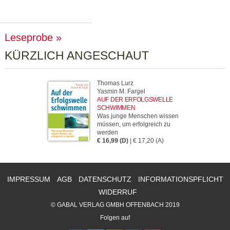
Leseprobe
KÜRZLICH ANGESCHAUT
Thomas Lurz
Yasmin M. Fargel
AUF DER ERFOLGSWELLE
SCHWIMMEN
Was junge Menschen wissen
müssen, um erfolgreich zu
werden
€ 16,99 (D)
| € 17,20 (A)
IMPRESSUM
AGB
DATENSCHUTZ
INFORMATIONSPFLICHT
WIDERRUF
© GABAL VERLAG GMBH OFFENBACH 2019
Folgen auf