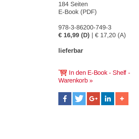
CMS_S
gabal-
Se
184 Seiten
Wird für die Speicherung der Benutzer-
T
ESSION
verlag.
ssi
Session verwendet
T
_ID
de
on
E-Book (PDF)
P
H
gabal-
Speichert den Zustimmungsstatus des
90
GV_CO
T
verlag.
Benutzers für Cookies auf der aktuellen
Ta
978-3-86200-749-3
OKIES
T
de
Domäne.
ge
P
€ 16,99 (D)
| € 17,20 (A)
lieferbar
In den E-Book - Shelf -
Warenkorb