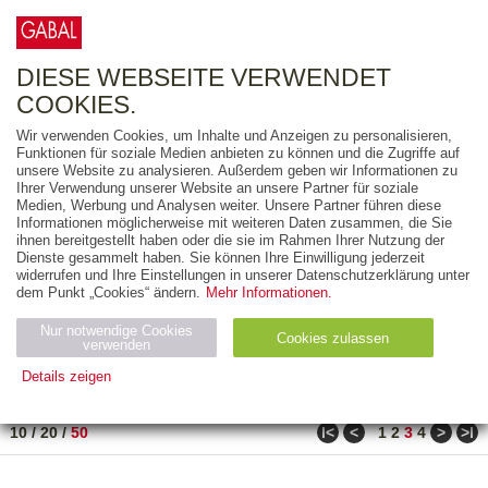
0
ARTIKEL
0.00 €
DIESE WEBSEITE VERWENDET
COOKIES.
Wir verwenden Cookies, um Inhalte und Anzeigen zu personalisieren,
FREITEXT
Funktionen für soziale Medien anbieten zu können und die Zugriffe auf
unsere Website zu analysieren. Außerdem geben wir Informationen zu
Ihrer Verwendung unserer Website an unsere Partner für soziale
AUSGABEART
Medien, Werbung und Analysen weiter. Unsere Partner führen diese
Informationen möglicherweise mit weiteren Daten zusammen, die Sie
AUS DER REIHE
ihnen bereitgestellt haben oder die sie im Rahmen Ihrer Nutzung der
Dienste gesammelt haben. Sie können Ihre Einwilligung jederzeit
widerrufen und Ihre Einstellungen in unserer Datenschutzerklärung unter
ZUM THEMA
dem Punkt „Cookies“ ändern.
Mehr Informationen.
Nur notwendige Cookies
Neuerscheinung
Bestseller
Cookies zulassen
suchen
verwenden
Details zeigen
TITEL
/
PREIS
/
DATUM
101 BIS 150 VON 182
Notwendig (2)
Statistiken (4)
Marketing (4)
ǀ<
<
>
>ǀ
10
/
20
/
50
1
2
3
4
Anbiet
Abl
Ty
Name
Zweck
er
auf
p
H