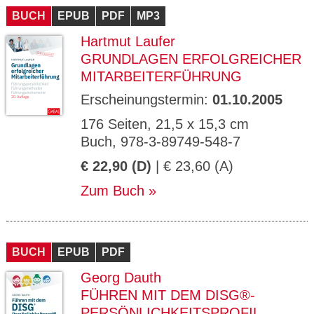
BUCH
EPUB
PDF
MP3
Hartmut Laufer
GRUNDLAGEN ERFOLGREICHER
MITARBEITERFÜHRUNG
Erscheinungstermin:
01.10.2005
176 Seiten, 21,5 x 15,3 cm
Buch, 978-3-89749-548-7
€ 22,90 (D)
| € 23,60 (A)
Zum Buch
BUCH
EPUB
PDF
Georg Dauth
FÜHREN MIT DEM DISG®-
PERSÖNLICHKEITSPROFIL