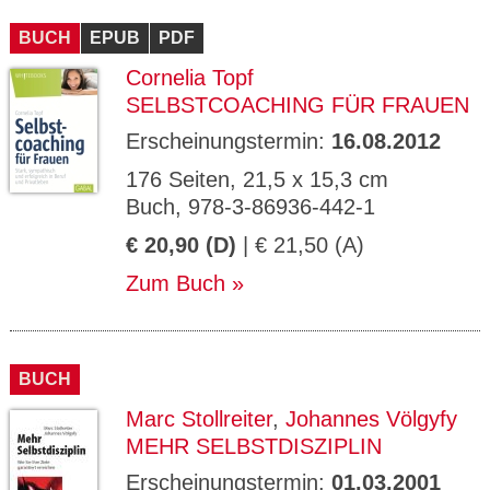
CMS_S
gabal-
Se
Wird für die Speicherung der Benutzer-
T
ESSION
verlag.
ssi
Session verwendet
T
BUCH
_ID
EPUB
de
PDF
on
P
H
Cornelia Topf
gabal-
Speichert den Zustimmungsstatus des
90
GV_CO
T
verlag.
Benutzers für Cookies auf der aktuellen
Ta
OKIES
T
SELBSTCOACHING FÜR FRAUEN
de
Domäne.
ge
P
Erscheinungstermin:
16.08.2012
176 Seiten, 21,5 x 15,3 cm
Buch, 978-3-86936-442-1
€ 20,90 (D)
| € 21,50 (A)
Zum Buch
BUCH
Marc Stollreiter
,
Johannes Völgyfy
MEHR SELBSTDISZIPLIN
Erscheinungstermin:
01.03.2001