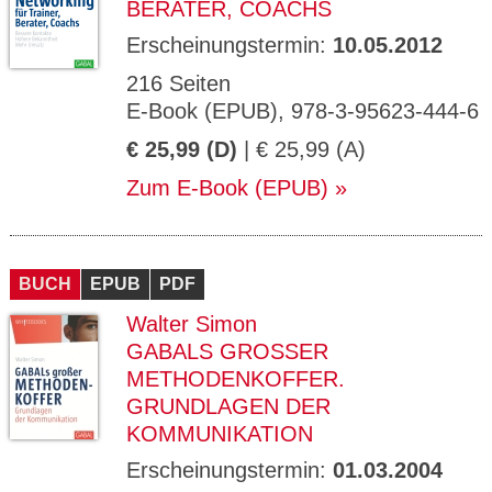
BERATER, COACHS
Erscheinungstermin:
10.05.2012
216 Seiten
E-Book (EPUB), 978-3-95623-444-6
€ 25,99 (D)
| € 25,99 (A)
Zum E-Book (EPUB)
BUCH
EPUB
PDF
Walter Simon
GABALS GROSSER M
ETHODENKOFFER. G
RUNDLAGEN DER K
OMMUNIKATION
Erscheinungstermin:
01.03.2004