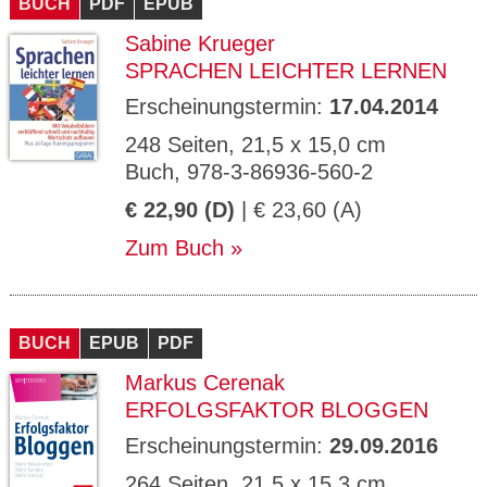
BUCH
PDF
EPUB
Sabine Krueger
SPRACHEN LEICHTER LERNEN
Erscheinungstermin:
17.04.2014
248 Seiten, 21,5 x 15,0 cm
Buch, 978-3-86936-560-2
€ 22,90 (D)
| € 23,60 (A)
Zum Buch
BUCH
EPUB
PDF
Markus Cerenak
ERFOLGSFAKTOR BLOGGEN
Erscheinungstermin:
29.09.2016
264 Seiten, 21,5 x 15,3 cm