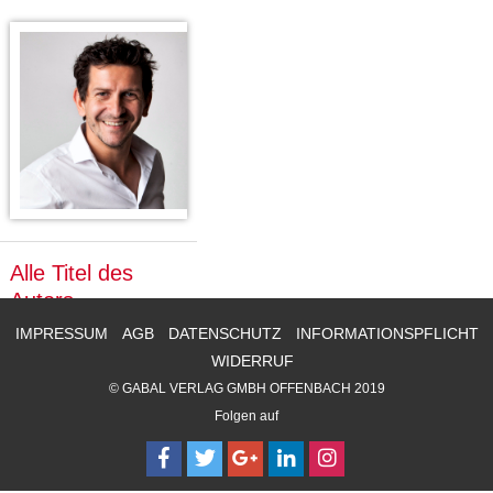
CMS_S
gabal-
Se
Wird für die Speicherung der Benutzer-
T
ESSION
verlag.
ssi
Session verwendet
T
_ID
de
on
P
H
gabal-
Speichert den Zustimmungsstatus des
90
GV_CO
T
verlag.
Benutzers für Cookies auf der aktuellen
Ta
OKIES
T
de
Domäne.
ge
P
Alle Titel des
Autors
IMPRESSUM
AGB
DATENSCHUTZ
INFORMATIONSPFLICHT
WIDERRUF
© GABAL VERLAG GMBH OFFENBACH 2019
Folgen auf