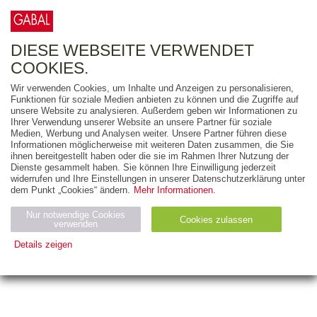
0
ARTIKEL
0.00 €
DIESE WEBSEITE VERWENDET
COOKIES.
Wir verwenden Cookies, um Inhalte und Anzeigen zu personalisieren,
Funktionen für soziale Medien anbieten zu können und die Zugriffe auf
Markus Cerenak
unsere Website zu analysieren. Außerdem geben wir Informationen zu
Ihrer Verwendung unserer Website an unsere Partner für soziale
Medien, Werbung und Analysen weiter. Unsere Partner führen diese
Markus Cerenak gehört zu den zehn besten
Informationen möglicherweise mit weiteren Daten zusammen, die Sie
Bloggern Deutschlands. Er hat
ihnen bereitgestellt haben oder die sie im Rahmen Ihrer Nutzung der
Dienste gesammelt haben. Sie können Ihre Einwilligung jederzeit
Kommunikationswissenschaften,
widerrufen und Ihre Einstellungen in unserer Datenschutzerklärung unter
Politikwissenschaft und Musikwissenschaft
dem Punkt „Cookies“ ändern.
Mehr Informationen.
studiert, war Marketingleiter, Chefredakteur und
Nur notwendige Cookies
Cookies zulassen
Eventmanager. Heute ist er erfolgreicher
verwenden
Blogger, Coach und Online-Mentor und erreicht
Details zeigen
mit seinem Blog monatlich 30.000 Leser.
Notwendig (2)
Statistiken (4)
Marketing (4)
Anbiet
Abl
Ty
Name
Zweck
er
auf
p
H